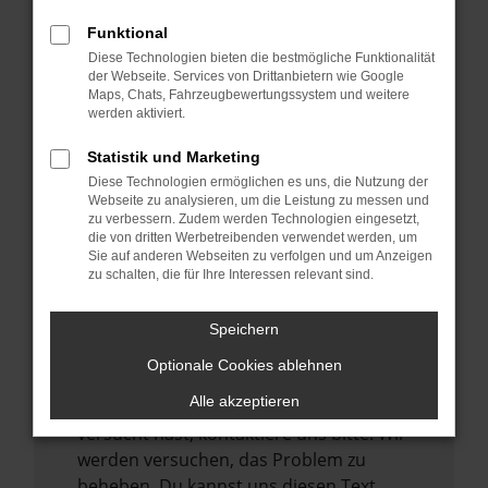
verhindern. Funktioniert die Seite in einem
Funktional
anderen Browser oder in einem privaten
Diese Technologien bieten die bestmögliche Funktionalität
Fenster?
der Webseite. Services von Drittanbietern wie Google
Maps, Chats, Fahrzeugbewertungssystem und weitere
Starte dein Gerät neu.
werden aktiviert.
Das kann manchmal helfen,
vorübergehende Probleme zu beheben.
Statistik und Marketing
Diese Technologien ermöglichen es uns, die Nutzung der
Stelle sicher, dass dein Browser und dein
Webseite zu analysieren, um die Leistung zu messen und
Betriebssystem auf dem neuesten Stand
zu verbessern. Zudem werden Technologien eingesetzt,
sind.
die von dritten Werbetreibenden verwendet werden, um
Sie auf anderen Webseiten zu verfolgen und um Anzeigen
Veraltete Software birgt nicht nur ein
zu schalten, die für Ihre Interessen relevant sind.
Sicherheitsrisiko, sondern kann auch dazu
führen, dass bestimmte Funktionen nicht
Speichern
mehr unterstützt werden.
Optionale Cookies ablehnen
Wende dich an den Webseitenbetreiber.
Alle akzeptieren
Wenn du alle oben genannten Schritte
versucht hast, kontaktiere uns bitte. Wir
werden versuchen, das Problem zu
beheben. Du kannst uns diesen Text