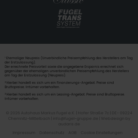
Ehemaliger Neupreis (Unverbindliche Preisempfehlung des Herstellers am Tag
1
der Erstzulassung).
Der errechnete Preisvorteil sowie die angegebene Ersparnis errechnet sich
gegenüber der ehemaligen unverbindlichen Preisempfehlung des Herstellers
am Tag der Erstzulassung (Neupreis).
2
Hierbei handelt es sich um ein Finanzierungs-Angebot. Preise sind
Bruttopreise. Irrtümer vorbehalten.
3
Hierbei handelt es sich um ein Leasing-Angebot. Preise sind Bruttopreise.
Irrtümer vorbehalten.
© 2026 Autohaus Markus Fugel e.K. | Hofer Straße 7c | DE- 09224
Chemnitz-Mittelbach | info@fugel-gruppe.de |
Webdesign by
audaris.de
Impressum
Datenschutz
AGB
Cookie Einstellungen