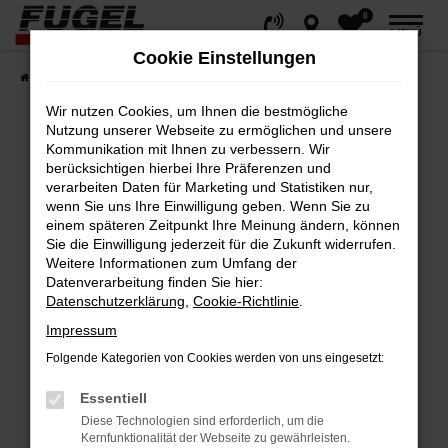
0
Zum
MENÜ
Hauptinhalt
Cookie Einstellungen
springen
Startseite
Fahrzeuge
Gesamtbestand
Wir nutzen Cookies, um Ihnen die bestmögliche
Nutzung unserer Webseite zu ermöglichen und unsere
Kommunikation mit Ihnen zu verbessern. Wir
berücksichtigen hierbei Ihre Präferenzen und
Fehler: Network Error
verarbeiten Daten für Marketing und Statistiken nur,
wenn Sie uns Ihre Einwilligung geben. Wenn Sie zu
Beim Laden ist ein Fehler aufgetreten.
einem späteren Zeitpunkt Ihre Meinung ändern, können
Hier sind ein paar Tipps, die dir helfen können:
Sie die Einwilligung jederzeit für die Zukunft widerrufen.
Weitere Informationen zum Umfang der
Datenverarbeitung finden Sie hier:
Überprüfe deine Firewall und deine
Datenschutzerklärung
,
Cookie-Richtlinie
.
Internetverbindung.
Impressum
Laden andere Webseiten, zum Beispiel
deine Suchmaschine?
Folgende Kategorien von Cookies werden von uns eingesetzt:
Prüfe deine Browsererweiterungen.
Essentiell
Manche Erweiterungen, wie Werbeblocker,
Diese Technologien sind erforderlich, um die
können das Laden bestimmter Seiten
Kernfunktionalität der Webseite zu gewährleisten.