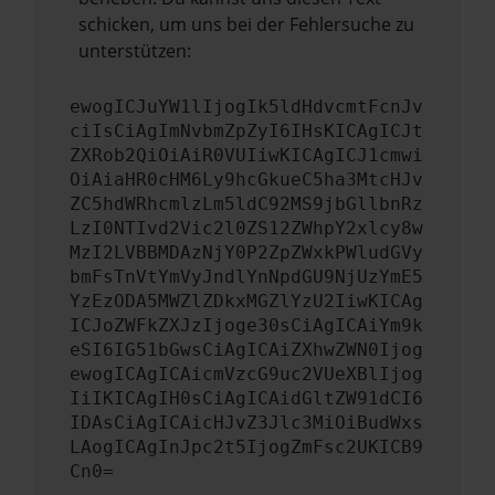
schicken, um uns bei der Fehlersuche zu
unterstützen:
ewogICJuYW1lIjogIk5ldHdvcmtFcnJv
ciIsCiAgImNvbmZpZyI6IHsKICAgICJt
ZXRob2QiOiAiR0VUIiwKICAgICJ1cmwi
OiAiaHR0cHM6Ly9hcGkueC5ha3MtcHJv
ZC5hdWRhcmlzLm5ldC92MS9jbGllbnRz
LzI0NTIvd2Vic2l0ZS12ZWhpY2xlcy8w
MzI2LVBBMDAzNjY0P2ZpZWxkPWludGVy
bmFsTnVtYmVyJndlYnNpdGU9NjUzYmE5
YzEzODA5MWZlZDkxMGZlYzU2IiwKICAg
ICJoZWFkZXJzIjoge30sCiAgICAiYm9k
eSI6IG51bGwsCiAgICAiZXhwZWN0Ijog
ewogICAgICAicmVzcG9uc2VUeXBlIjog
IiIKICAgIH0sCiAgICAidGltZW91dCI6
IDAsCiAgICAicHJvZ3Jlc3MiOiBudWxs
LAogICAgInJpc2t5IjogZmFsc2UKICB9
Cn0=