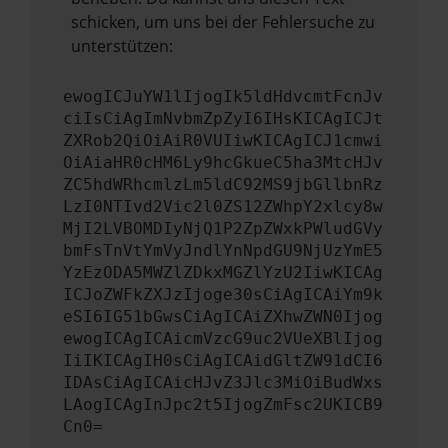
schicken, um uns bei der Fehlersuche zu
unterstützen:
ewogICJuYW1lIjogIk5ldHdvcmtFcnJv
ciIsCiAgImNvbmZpZyI6IHsKICAgICJt
ZXRob2QiOiAiR0VUIiwKICAgICJ1cmwi
OiAiaHR0cHM6Ly9hcGkueC5ha3MtcHJv
ZC5hdWRhcmlzLm5ldC92MS9jbGllbnRz
LzI0NTIvd2Vic2l0ZS12ZWhpY2xlcy8w
MjI2LVBOMDIyNjQ1P2ZpZWxkPWludGVy
bmFsTnVtYmVyJndlYnNpdGU9NjUzYmE5
YzEzODA5MWZlZDkxMGZlYzU2IiwKICAg
ICJoZWFkZXJzIjoge30sCiAgICAiYm9k
eSI6IG51bGwsCiAgICAiZXhwZWN0Ijog
ewogICAgICAicmVzcG9uc2VUeXBlIjog
IiIKICAgIH0sCiAgICAidGltZW91dCI6
IDAsCiAgICAicHJvZ3Jlc3MiOiBudWxs
LAogICAgInJpc2t5IjogZmFsc2UKICB9
Cn0=