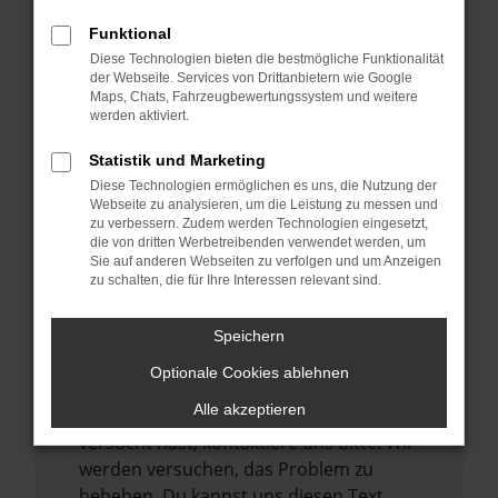
verhindern. Funktioniert die Seite in einem
Funktional
anderen Browser oder in einem privaten
Diese Technologien bieten die bestmögliche Funktionalität
Fenster?
der Webseite. Services von Drittanbietern wie Google
Maps, Chats, Fahrzeugbewertungssystem und weitere
Starte dein Gerät neu.
werden aktiviert.
Das kann manchmal helfen,
vorübergehende Probleme zu beheben.
Statistik und Marketing
Diese Technologien ermöglichen es uns, die Nutzung der
Stelle sicher, dass dein Browser und dein
Webseite zu analysieren, um die Leistung zu messen und
Betriebssystem auf dem neuesten Stand
zu verbessern. Zudem werden Technologien eingesetzt,
sind.
die von dritten Werbetreibenden verwendet werden, um
Sie auf anderen Webseiten zu verfolgen und um Anzeigen
Veraltete Software birgt nicht nur ein
zu schalten, die für Ihre Interessen relevant sind.
Sicherheitsrisiko, sondern kann auch dazu
führen, dass bestimmte Funktionen nicht
Speichern
mehr unterstützt werden.
Optionale Cookies ablehnen
Wende dich an den Webseitenbetreiber.
Alle akzeptieren
Wenn du alle oben genannten Schritte
versucht hast, kontaktiere uns bitte. Wir
werden versuchen, das Problem zu
beheben. Du kannst uns diesen Text