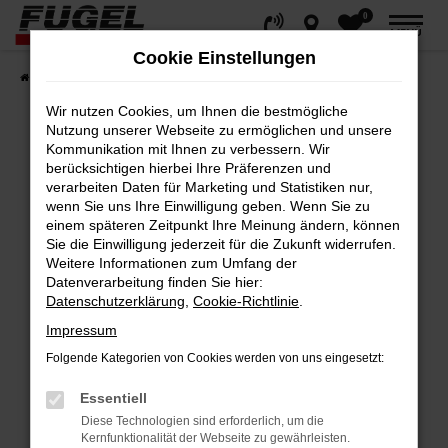
0
Zum
MENÜ
Hauptinhalt
Cookie Einstellungen
springen
Startseite
Fahrzeuge
Gesamtbestand
Wir nutzen Cookies, um Ihnen die bestmögliche
Nutzung unserer Webseite zu ermöglichen und unsere
Kommunikation mit Ihnen zu verbessern. Wir
berücksichtigen hierbei Ihre Präferenzen und
Fehler: Network Error
verarbeiten Daten für Marketing und Statistiken nur,
wenn Sie uns Ihre Einwilligung geben. Wenn Sie zu
Beim Laden ist ein Fehler aufgetreten.
einem späteren Zeitpunkt Ihre Meinung ändern, können
Hier sind ein paar Tipps, die dir helfen können:
Sie die Einwilligung jederzeit für die Zukunft widerrufen.
Weitere Informationen zum Umfang der
Datenverarbeitung finden Sie hier:
Überprüfe deine Firewall und deine
Datenschutzerklärung
,
Cookie-Richtlinie
.
Internetverbindung.
Impressum
Laden andere Webseiten, zum Beispiel
deine Suchmaschine?
Folgende Kategorien von Cookies werden von uns eingesetzt:
Prüfe deine Browsererweiterungen.
Essentiell
Manche Erweiterungen, wie Werbeblocker,
Diese Technologien sind erforderlich, um die
können das Laden bestimmter Seiten
Kernfunktionalität der Webseite zu gewährleisten.