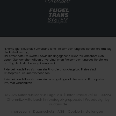
Ehemaliger Neupreis (Unverbindliche Preisempfehlung des Herstellers am Tag
1
der Erstzulassung).
Der errechnete Preisvorteil sowie die angegebene Ersparnis errechnet sich
gegenüber der ehemaligen unverbindlichen Preisempfehlung des Herstellers
am Tag der Erstzulassung (Neupreis).
2
Hierbei handelt es sich um ein Finanzierungs-Angebot. Preise sind
Bruttopreise. Irrtümer vorbehalten.
3
Hierbei handelt es sich um ein Leasing-Angebot. Preise sind Bruttopreise.
Irrtümer vorbehalten.
© 2026 Autohaus Markus Fugel e.K. | Hofer Straße 7c | DE- 09224
Chemnitz-Mittelbach | info@fugel-gruppe.de |
Webdesign by
audaris.de
Impressum
Datenschutz
AGB
Cookie Einstellungen