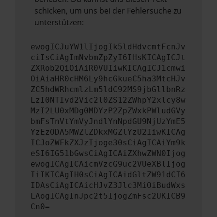
schicken, um uns bei der Fehlersuche zu
unterstützen:
ewogICJuYW1lIjogIk5ldHdvcmtFcnJv
ciIsCiAgImNvbmZpZyI6IHsKICAgICJt
ZXRob2QiOiAiR0VUIiwKICAgICJ1cmwi
OiAiaHR0cHM6Ly9hcGkueC5ha3MtcHJv
ZC5hdWRhcmlzLm5ldC92MS9jbGllbnRz
LzI0NTIvd2Vic2l0ZS12ZWhpY2xlcy8w
MzI2LU0xMDg0MDYzP2ZpZWxkPWludGVy
bmFsTnVtYmVyJndlYnNpdGU9NjUzYmE5
YzEzODA5MWZlZDkxMGZlYzU2IiwKICAg
ICJoZWFkZXJzIjoge30sCiAgICAiYm9k
eSI6IG51bGwsCiAgICAiZXhwZWN0Ijog
ewogICAgICAicmVzcG9uc2VUeXBlIjog
IiIKICAgIH0sCiAgICAidGltZW91dCI6
IDAsCiAgICAicHJvZ3Jlc3MiOiBudWxs
LAogICAgInJpc2t5IjogZmFsc2UKICB9
Cn0=