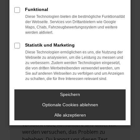
verhindern. Funktioniert die Seite in einem
Funktional
anderen Browser oder in einem privaten
Diese Technologien bieten die bestmögliche Funktionalität
Fenster?
der Webseite. Services von Drittanbietern wie Google
Maps, Chats, Fahrzeugbewertungssystem und weitere
Starte dein Gerät neu.
werden aktiviert.
Das kann manchmal helfen,
vorübergehende Probleme zu beheben.
Statistik und Marketing
Diese Technologien ermöglichen es uns, die Nutzung der
Stelle sicher, dass dein Browser und dein
Webseite zu analysieren, um die Leistung zu messen und
Betriebssystem auf dem neuesten Stand
zu verbessern. Zudem werden Technologien eingesetzt,
sind.
die von dritten Werbetreibenden verwendet werden, um
Sie auf anderen Webseiten zu verfolgen und um Anzeigen
Veraltete Software birgt nicht nur ein
zu schalten, die für Ihre Interessen relevant sind.
Sicherheitsrisiko, sondern kann auch dazu
führen, dass bestimmte Funktionen nicht
Speichern
mehr unterstützt werden.
Optionale Cookies ablehnen
Wende dich an den Webseitenbetreiber.
Alle akzeptieren
Wenn du alle oben genannten Schritte
versucht hast, kontaktiere uns bitte. Wir
werden versuchen, das Problem zu
beheben. Du kannst uns diesen Text