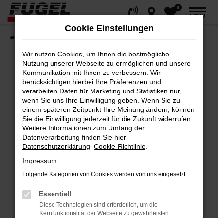
0
Zum
MENÜ
Hauptinhalt
Cookie Einstellungen
springen
Startseite
Fahrzeuge
Gesamtbestand
Wir nutzen Cookies, um Ihnen die bestmögliche
Nutzung unserer Webseite zu ermöglichen und unsere
Kommunikation mit Ihnen zu verbessern. Wir
berücksichtigen hierbei Ihre Präferenzen und
Fehler: Network Error
verarbeiten Daten für Marketing und Statistiken nur,
wenn Sie uns Ihre Einwilligung geben. Wenn Sie zu
Beim Laden ist ein Fehler aufgetreten.
einem späteren Zeitpunkt Ihre Meinung ändern, können
Hier sind ein paar Tipps, die dir helfen können:
Sie die Einwilligung jederzeit für die Zukunft widerrufen.
Weitere Informationen zum Umfang der
Datenverarbeitung finden Sie hier:
Überprüfe deine Firewall und deine
Datenschutzerklärung
,
Cookie-Richtlinie
.
Internetverbindung.
Impressum
Laden andere Webseiten, zum Beispiel
deine Suchmaschine?
Folgende Kategorien von Cookies werden von uns eingesetzt:
Prüfe deine Browsererweiterungen.
Essentiell
Manche Erweiterungen, wie Werbeblocker,
Diese Technologien sind erforderlich, um die
können das Laden bestimmter Seiten
Kernfunktionalität der Webseite zu gewährleisten.