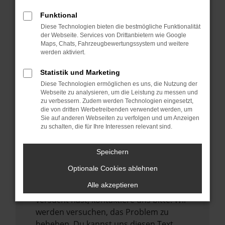
verhindern. Funktioniert die Seite in einem
Funktional
anderen Browser oder in einem privaten
Diese Technologien bieten die bestmögliche Funktionalität
Fenster?
der Webseite. Services von Drittanbietern wie Google
Maps, Chats, Fahrzeugbewertungssystem und weitere
Starte dein Gerät neu.
werden aktiviert.
Das kann manchmal helfen,
vorübergehende Probleme zu beheben.
Statistik und Marketing
Diese Technologien ermöglichen es uns, die Nutzung der
Stelle sicher, dass dein Browser und dein
Webseite zu analysieren, um die Leistung zu messen und
Betriebssystem auf dem neuesten Stand
zu verbessern. Zudem werden Technologien eingesetzt,
sind.
die von dritten Werbetreibenden verwendet werden, um
Sie auf anderen Webseiten zu verfolgen und um Anzeigen
Veraltete Software birgt nicht nur ein
zu schalten, die für Ihre Interessen relevant sind.
Sicherheitsrisiko, sondern kann auch dazu
führen, dass bestimmte Funktionen nicht
Speichern
mehr unterstützt werden.
Optionale Cookies ablehnen
Wende dich an den Webseitenbetreiber.
Alle akzeptieren
Wenn du alle oben genannten Schritte
versucht hast, kontaktiere uns bitte. Wir
werden versuchen, das Problem zu
beheben. Du kannst uns diesen Text