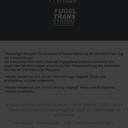
Ehemaliger Neupreis (Unverbindliche Preisempfehlung des Herstellers am Tag
1
der Erstzulassung).
Der errechnete Preisvorteil sowie die angegebene Ersparnis errechnet sich
gegenüber der ehemaligen unverbindlichen Preisempfehlung des Herstellers
am Tag der Erstzulassung (Neupreis).
2
Hierbei handelt es sich um ein Finanzierungs-Angebot. Preise sind
Bruttopreise. Irrtümer vorbehalten.
3
Hierbei handelt es sich um ein Leasing-Angebot. Preise sind Bruttopreise.
Irrtümer vorbehalten.
© 2026 Autohaus Markus Fugel e.K. | Hofer Straße 7c | DE- 09224
Chemnitz-Mittelbach | info@fugel-gruppe.de |
Webdesign by
audaris.de
Impressum
Datenschutz
AGB
Cookie Einstellungen