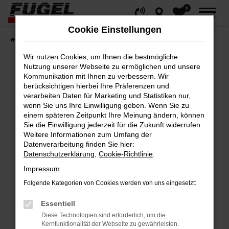
0
Zum
MENÜ
Hauptinhalt
Cookie Einstellungen
springen
Startseite
Fahrzeuge
Gesamtbestand
Wir nutzen Cookies, um Ihnen die bestmögliche
Nutzung unserer Webseite zu ermöglichen und unsere
Kommunikation mit Ihnen zu verbessern. Wir
berücksichtigen hierbei Ihre Präferenzen und
Fehler: Network Error
verarbeiten Daten für Marketing und Statistiken nur,
wenn Sie uns Ihre Einwilligung geben. Wenn Sie zu
Beim Laden ist ein Fehler aufgetreten.
einem späteren Zeitpunkt Ihre Meinung ändern, können
Hier sind ein paar Tipps, die dir helfen können:
Sie die Einwilligung jederzeit für die Zukunft widerrufen.
Weitere Informationen zum Umfang der
Datenverarbeitung finden Sie hier:
Überprüfe deine Firewall und deine
Datenschutzerklärung
,
Cookie-Richtlinie
.
Internetverbindung.
Impressum
Laden andere Webseiten, zum Beispiel
deine Suchmaschine?
Folgende Kategorien von Cookies werden von uns eingesetzt:
Prüfe deine Browsererweiterungen.
Essentiell
Manche Erweiterungen, wie Werbeblocker,
Diese Technologien sind erforderlich, um die
können das Laden bestimmter Seiten
Kernfunktionalität der Webseite zu gewährleisten.