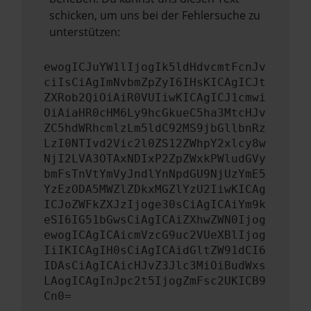
schicken, um uns bei der Fehlersuche zu
unterstützen:
ewogICJuYW1lIjogIk5ldHdvcmtFcnJv
ciIsCiAgImNvbmZpZyI6IHsKICAgICJt
ZXRob2QiOiAiR0VUIiwKICAgICJ1cmwi
OiAiaHR0cHM6Ly9hcGkueC5ha3MtcHJv
ZC5hdWRhcmlzLm5ldC92MS9jbGllbnRz
LzI0NTIvd2Vic2l0ZS12ZWhpY2xlcy8w
NjI2LVA3OTAxNDIxP2ZpZWxkPWludGVy
bmFsTnVtYmVyJndlYnNpdGU9NjUzYmE5
YzEzODA5MWZlZDkxMGZlYzU2IiwKICAg
ICJoZWFkZXJzIjoge30sCiAgICAiYm9k
eSI6IG51bGwsCiAgICAiZXhwZWN0Ijog
ewogICAgICAicmVzcG9uc2VUeXBlIjog
IiIKICAgIH0sCiAgICAidGltZW91dCI6
IDAsCiAgICAicHJvZ3Jlc3MiOiBudWxs
LAogICAgInJpc2t5IjogZmFsc2UKICB9
Cn0=