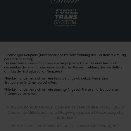
Ehemaliger Neupreis (Unverbindliche Preisempfehlung des Herstellers am Tag
1
der Erstzulassung).
Der errechnete Preisvorteil sowie die angegebene Ersparnis errechnet sich
gegenüber der ehemaligen unverbindlichen Preisempfehlung des Herstellers
am Tag der Erstzulassung (Neupreis).
2
Hierbei handelt es sich um ein Finanzierungs-Angebot. Preise sind
Bruttopreise. Irrtümer vorbehalten.
3
Hierbei handelt es sich um ein Leasing-Angebot. Preise sind Bruttopreise.
Irrtümer vorbehalten.
© 2026 Autohaus Markus Fugel e.K. | Hofer Straße 7c | DE- 09224
Chemnitz-Mittelbach | info@fugel-gruppe.de |
Webdesign by
audaris.de
Impressum
Datenschutz
AGB
Cookie Einstellungen