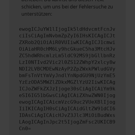
schicken, um uns bei der Fehlersuche zu
unterstützen:
ewogICJuYW1lIjogIk5ldHdvcmtFcnJv
ciIsCiAgImNvbmZpZyI6IHsKICAgICJt
ZXRob2QiOiAiR0VUIiwKICAgICJ1cmwi
OiAiaHR0cHM6Ly9hcGkueC5ha3MtcHJv
ZC5hdWRhcmlzLm5ldC92MS9jbGllbnRz
LzI0NTIvd2Vic2l0ZS12ZWhpY2xlcy8w
NDI2LVBCMDEwNzAyP2ZpZWxkPWludGVy
bmFsTnVtYmVyJndlYnNpdGU9NjUzYmE5
YzEzODA5MWZlZDkxMGZlYzU2IiwKICAg
ICJoZWFkZXJzIjoge30sCiAgICAiYm9k
eSI6IG51bGwsCiAgICAiZXhwZWN0Ijog
ewogICAgICAicmVzcG9uc2VUeXBlIjog
IiIKICAgIH0sCiAgICAidGltZW91dCI6
IDAsCiAgICAicHJvZ3Jlc3MiOiBudWxs
LAogICAgInJpc2t5IjogZmFsc2UKICB9
Cn0=