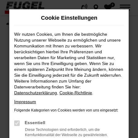
0
Zum
MENÜ
Hauptinhalt
Cookie Einstellungen
springen
Startseite
Fahrzeuge
Gesamtbestand
Wir nutzen Cookies, um Ihnen die bestmögliche
Nutzung unserer Webseite zu ermöglichen und unsere
Kommunikation mit Ihnen zu verbessern. Wir
berücksichtigen hierbei Ihre Präferenzen und
Fehler: Network Error
verarbeiten Daten für Marketing und Statistiken nur,
wenn Sie uns Ihre Einwilligung geben. Wenn Sie zu
Beim Laden ist ein Fehler aufgetreten.
einem späteren Zeitpunkt Ihre Meinung ändern, können
Hier sind ein paar Tipps, die dir helfen können:
Sie die Einwilligung jederzeit für die Zukunft widerrufen.
Weitere Informationen zum Umfang der
Datenverarbeitung finden Sie hier:
Überprüfe deine Firewall und deine
Datenschutzerklärung
,
Cookie-Richtlinie
.
Internetverbindung.
Impressum
Laden andere Webseiten, zum Beispiel
deine Suchmaschine?
Folgende Kategorien von Cookies werden von uns eingesetzt:
Prüfe deine Browsererweiterungen.
Essentiell
Manche Erweiterungen, wie Werbeblocker,
Diese Technologien sind erforderlich, um die
können das Laden bestimmter Seiten
Kernfunktionalität der Webseite zu gewährleisten.