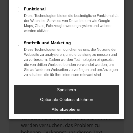
verhindern. Funktioniert die Seite in einem
Funktional
anderen Browser oder in einem privaten
Diese Technologien bieten die bestmögliche Funktionalität
Fenster?
der Webseite. Services von Drittanbietern wie Google
Maps, Chats, Fahrzeugbewertungssystem und weitere
Starte dein Gerät neu.
werden aktiviert.
Das kann manchmal helfen,
vorübergehende Probleme zu beheben.
Statistik und Marketing
Diese Technologien ermöglichen es uns, die Nutzung der
Stelle sicher, dass dein Browser und dein
Webseite zu analysieren, um die Leistung zu messen und
Betriebssystem auf dem neuesten Stand
zu verbessern. Zudem werden Technologien eingesetzt,
sind.
die von dritten Werbetreibenden verwendet werden, um
Sie auf anderen Webseiten zu verfolgen und um Anzeigen
Veraltete Software birgt nicht nur ein
zu schalten, die für Ihre Interessen relevant sind.
Sicherheitsrisiko, sondern kann auch dazu
führen, dass bestimmte Funktionen nicht
Speichern
mehr unterstützt werden.
Optionale Cookies ablehnen
Wende dich an den Webseitenbetreiber.
Alle akzeptieren
Wenn du alle oben genannten Schritte
versucht hast, kontaktiere uns bitte. Wir
werden versuchen, das Problem zu
beheben. Du kannst uns diesen Text