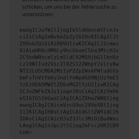
schicken, um uns bei der Fehlersuche zu
unterstützen:
ewogICJuYW1lIjogIk5ldHdvcmtFcnJv
ciIsCiAgImNvbmZpZyI6IHsKICAgICJt
ZXRob2QiOiAiR0VUIiwKICAgICJ1cmwi
OiAiaHR0cHM6Ly9hcGkueC5ha3MtcHJv
ZC5hdWRhcmlzLm5ldC92MS9jbGllbnRz
LzI0NTIvd2Vic2l0ZS12ZWhpY2xlcy8w
NTI2LU5CMDA2MzIyP2ZpZWxkPWludGVy
bmFsTnVtYmVyJndlYnNpdGU9NjUzYmE5
YzEzODA5MWZlZDkxMGZlYzU2IiwKICAg
ICJoZWFkZXJzIjoge30sCiAgICAiYm9k
eSI6IG51bGwsCiAgICAiZXhwZWN0Ijog
ewogICAgICAicmVzcG9uc2VUeXBlIjog
IiIKICAgIH0sCiAgICAidGltZW91dCI6
IDAsCiAgICAicHJvZ3Jlc3MiOiBudWxs
LAogICAgInJpc2t5IjogZmFsc2UKICB9
Cn0=