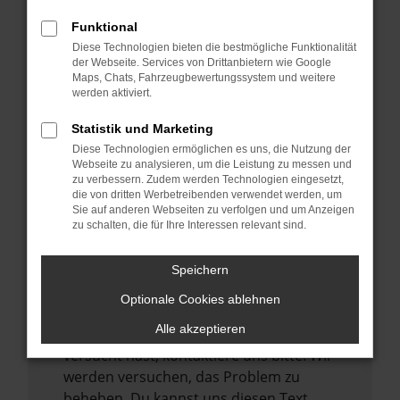
verhindern. Funktioniert die Seite in einem
Funktional
anderen Browser oder in einem privaten
Diese Technologien bieten die bestmögliche Funktionalität
Fenster?
der Webseite. Services von Drittanbietern wie Google
Maps, Chats, Fahrzeugbewertungssystem und weitere
Starte dein Gerät neu.
werden aktiviert.
Das kann manchmal helfen,
vorübergehende Probleme zu beheben.
Statistik und Marketing
Diese Technologien ermöglichen es uns, die Nutzung der
Stelle sicher, dass dein Browser und dein
Webseite zu analysieren, um die Leistung zu messen und
Betriebssystem auf dem neuesten Stand
zu verbessern. Zudem werden Technologien eingesetzt,
sind.
die von dritten Werbetreibenden verwendet werden, um
Sie auf anderen Webseiten zu verfolgen und um Anzeigen
Veraltete Software birgt nicht nur ein
zu schalten, die für Ihre Interessen relevant sind.
Sicherheitsrisiko, sondern kann auch dazu
führen, dass bestimmte Funktionen nicht
Speichern
mehr unterstützt werden.
Optionale Cookies ablehnen
Wende dich an den Webseitenbetreiber.
Alle akzeptieren
Wenn du alle oben genannten Schritte
versucht hast, kontaktiere uns bitte. Wir
werden versuchen, das Problem zu
beheben. Du kannst uns diesen Text