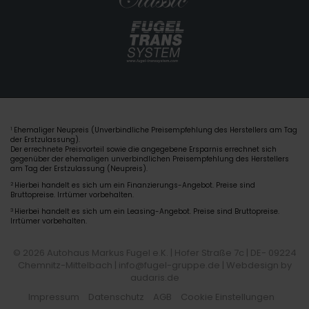
Ehemaliger Neupreis (Unverbindliche Preisempfehlung des Herstellers am Tag
1
der Erstzulassung).
Der errechnete Preisvorteil sowie die angegebene Ersparnis errechnet sich
gegenüber der ehemaligen unverbindlichen Preisempfehlung des Herstellers
am Tag der Erstzulassung (Neupreis).
2
Hierbei handelt es sich um ein Finanzierungs-Angebot. Preise sind
Bruttopreise. Irrtümer vorbehalten.
3
Hierbei handelt es sich um ein Leasing-Angebot. Preise sind Bruttopreise.
Irrtümer vorbehalten.
© 2026 Autohaus Markus Fugel e.K. | Hofer Straße 7c | DE- 09224
Chemnitz-Mittelbach | info@fugel-gruppe.de |
Webdesign by
audaris.de
Impressum
Datenschutz
AGB
Cookie Einstellungen