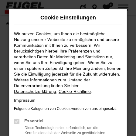
0
Zum
MENÜ
Hauptinhalt
Cookie Einstellungen
springen
Startseite
Fahrzeuge
Gesamtbestand
Wir nutzen Cookies, um Ihnen die bestmögliche
Nutzung unserer Webseite zu ermöglichen und unsere
Kommunikation mit Ihnen zu verbessern. Wir
berücksichtigen hierbei Ihre Präferenzen und
Fehler: Network Error
verarbeiten Daten für Marketing und Statistiken nur,
wenn Sie uns Ihre Einwilligung geben. Wenn Sie zu
Beim Laden ist ein Fehler aufgetreten.
einem späteren Zeitpunkt Ihre Meinung ändern, können
Hier sind ein paar Tipps, die dir helfen können:
Sie die Einwilligung jederzeit für die Zukunft widerrufen.
Weitere Informationen zum Umfang der
Datenverarbeitung finden Sie hier:
Überprüfe deine Firewall und deine
Datenschutzerklärung
,
Cookie-Richtlinie
.
Internetverbindung.
Impressum
Laden andere Webseiten, zum Beispiel
deine Suchmaschine?
Folgende Kategorien von Cookies werden von uns eingesetzt:
Prüfe deine Browsererweiterungen.
Essentiell
Manche Erweiterungen, wie Werbeblocker,
Diese Technologien sind erforderlich, um die
können das Laden bestimmter Seiten
Kernfunktionalität der Webseite zu gewährleisten.