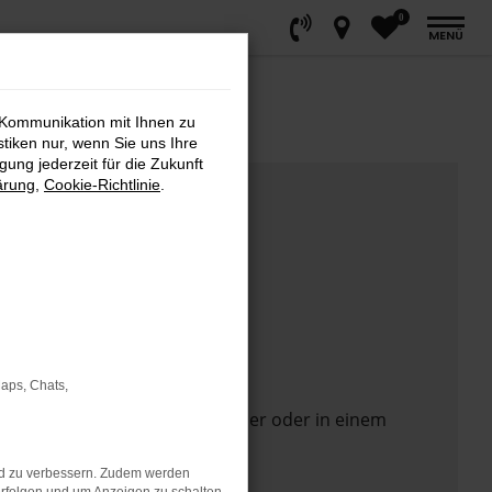
0
MENÜ
 Kommunikation mit Ihnen zu
stiken nur, wenn Sie uns Ihre
ung jederzeit für die Zukunft
ärung
,
Cookie-Richtlinie
.
Maps, Chats,
 Seite in einem anderen Browser oder in einem
nd zu verbessern. Zudem werden