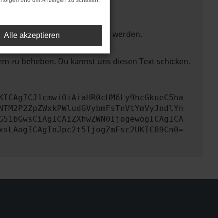
rfolgen und um Anzeigen zu schalten,
ktionen nicht mehr unterstützt werden.
Alle akzeptieren
lem zu beheben. Du kannst uns diesen Text schicken,
KICAgICJ1cmwiOiAiaHR0cHM6Ly9hcGkueC5ha
NTM2P2ZpZWxkPWludGVybmFsTnVtYmVyJndlYn
G51bGwsCiAgICAiZXhwZWN0IjogewogICAgICA
xsLAogICAgInJpc2t5IjogZmFsc2UKICB9Cn0=