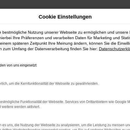
Cookie Einstellungen
ie bestmögliche Nutzung unserer Webseite zu ermöglichen und unsere
hierbei Ihre Präferenzen und verarbeiten Daten für Marketing und Stati
einem späteren Zeitpunkt Ihre Meinung ändern, können Sie die Einwillig
en zum Umfang der Datenverarbeitung finden Sie hier:
Datenschutzerkl
en von uns eingesetzt:
rlich, um die Kernfunktionalität der Webseite zu gewährleisten.
rbindung.
hmaschine?
estmögliche Funktionalität der Webseite. Services von Drittanbietern wie Google 
eitere werden aktiviert.
das Laden bestimmter Seiten verhindern. Funktioniert die
 es uns, die Nutzung der Webseite zu analysieren, um die Leistung zu messen u