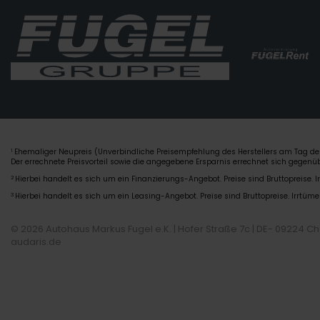
Ehemaliger Neupreis (Unverbindliche Preisempfehlung des Herstellers am Tag der
1
Der errechnete Preisvorteil sowie die angegebene Ersparnis errechnet sich gegen
2
Hierbei handelt es sich um ein Finanzierungs-Angebot. Preise sind Bruttopreise. I
3
Hierbei handelt es sich um ein Leasing-Angebot. Preise sind Bruttopreise. Irrtüme
© 2026 Autohaus Markus Fugel e.K. | Hofer Straße 7c | DE- 09224 C
audaris.de