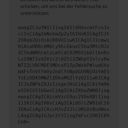
schicken, um uns bei der Fehlersuche zu
unterstützen:
ewogICJuYW1lIjogIk5ldHdvcmtFcnJv
ciIsCiAgImNvbmZpZyI6IHsKICAgICJt
ZXRob2QiOiAiR0VUIiwKICAgICJ1cmwi
OiAiaHR0cHM6Ly9hcGkueC5ha3MtcHJv
ZC5hdWRhcmlzLm5ldC92MS9jbGllbnRz
LzI0NTIvd2Vic2l0ZS12ZWhpY2xlcy8w
NTI2LVBCMDE5MDcxP2ZpZWxkPWludGVy
bmFsTnVtYmVyJndlYnNpdGU9NjUzYmE5
YzEzODA5MWZlZDkxMGZlYzU2IiwKICAg
ICJoZWFkZXJzIjoge30sCiAgICAiYm9k
eSI6IG51bGwsCiAgICAiZXhwZWN0Ijog
ewogICAgICAicmVzcG9uc2VUeXBlIjog
IiIKICAgIH0sCiAgICAidGltZW91dCI6
IDAsCiAgICAicHJvZ3Jlc3MiOiBudWxs
LAogICAgInJpc2t5IjogZmFsc2UKICB9
Cn0=