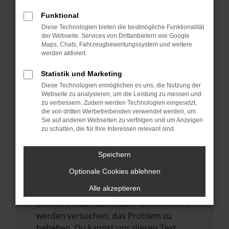
verhindern. Funktioniert die Seite in einem
Funktional
anderen Browser oder in einem privaten
Diese Technologien bieten die bestmögliche Funktionalität
Fenster?
der Webseite. Services von Drittanbietern wie Google
Maps, Chats, Fahrzeugbewertungssystem und weitere
Starte dein Gerät neu.
werden aktiviert.
Das kann manchmal helfen,
vorübergehende Probleme zu beheben.
Statistik und Marketing
Diese Technologien ermöglichen es uns, die Nutzung der
Stelle sicher, dass dein Browser und dein
Webseite zu analysieren, um die Leistung zu messen und
Betriebssystem auf dem neuesten Stand
zu verbessern. Zudem werden Technologien eingesetzt,
sind.
die von dritten Werbetreibenden verwendet werden, um
Sie auf anderen Webseiten zu verfolgen und um Anzeigen
Veraltete Software birgt nicht nur ein
zu schalten, die für Ihre Interessen relevant sind.
Sicherheitsrisiko, sondern kann auch dazu
führen, dass bestimmte Funktionen nicht
Speichern
mehr unterstützt werden.
Optionale Cookies ablehnen
Wende dich an den Webseitenbetreiber.
Alle akzeptieren
Wenn du alle oben genannten Schritte
versucht hast, kontaktiere uns bitte. Wir
werden versuchen, das Problem zu
beheben. Du kannst uns diesen Text