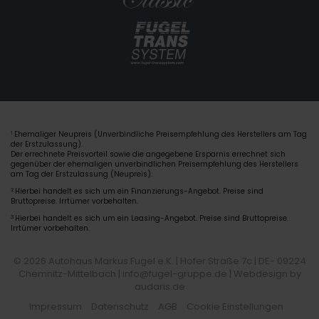
Ehemaliger Neupreis (Unverbindliche Preisempfehlung des Herstellers am Tag
1
der Erstzulassung).
Der errechnete Preisvorteil sowie die angegebene Ersparnis errechnet sich
gegenüber der ehemaligen unverbindlichen Preisempfehlung des Herstellers
am Tag der Erstzulassung (Neupreis).
2
Hierbei handelt es sich um ein Finanzierungs-Angebot. Preise sind
Bruttopreise. Irrtümer vorbehalten.
3
Hierbei handelt es sich um ein Leasing-Angebot. Preise sind Bruttopreise.
Irrtümer vorbehalten.
© 2026 Autohaus Markus Fugel e.K. | Hofer Straße 7c | DE- 09224
Chemnitz-Mittelbach | info@fugel-gruppe.de |
Webdesign by
audaris.de
Impressum
Datenschutz
AGB
Cookie Einstellungen