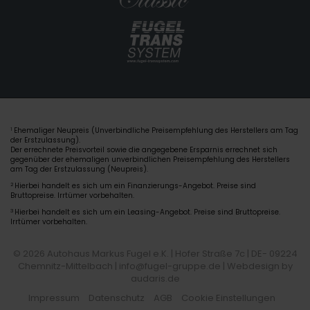
Ehemaliger Neupreis (Unverbindliche Preisempfehlung des Herstellers am Tag
1
der Erstzulassung).
Der errechnete Preisvorteil sowie die angegebene Ersparnis errechnet sich
gegenüber der ehemaligen unverbindlichen Preisempfehlung des Herstellers
am Tag der Erstzulassung (Neupreis).
2
Hierbei handelt es sich um ein Finanzierungs-Angebot. Preise sind
Bruttopreise. Irrtümer vorbehalten.
3
Hierbei handelt es sich um ein Leasing-Angebot. Preise sind Bruttopreise.
Irrtümer vorbehalten.
© 2026 Autohaus Markus Fugel e.K. | Hofer Straße 7c | DE- 09224
Chemnitz-Mittelbach | info@fugel-gruppe.de |
Webdesign by
audaris.de
Impressum
Datenschutz
AGB
Cookie Einstellungen