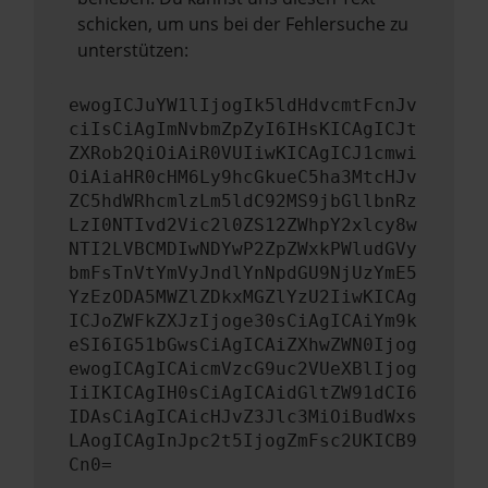
schicken, um uns bei der Fehlersuche zu
unterstützen:
ewogICJuYW1lIjogIk5ldHdvcmtFcnJv
ciIsCiAgImNvbmZpZyI6IHsKICAgICJt
ZXRob2QiOiAiR0VUIiwKICAgICJ1cmwi
OiAiaHR0cHM6Ly9hcGkueC5ha3MtcHJv
ZC5hdWRhcmlzLm5ldC92MS9jbGllbnRz
LzI0NTIvd2Vic2l0ZS12ZWhpY2xlcy8w
NTI2LVBCMDIwNDYwP2ZpZWxkPWludGVy
bmFsTnVtYmVyJndlYnNpdGU9NjUzYmE5
YzEzODA5MWZlZDkxMGZlYzU2IiwKICAg
ICJoZWFkZXJzIjoge30sCiAgICAiYm9k
eSI6IG51bGwsCiAgICAiZXhwZWN0Ijog
ewogICAgICAicmVzcG9uc2VUeXBlIjog
IiIKICAgIH0sCiAgICAidGltZW91dCI6
IDAsCiAgICAicHJvZ3Jlc3MiOiBudWxs
LAogICAgInJpc2t5IjogZmFsc2UKICB9
Cn0=