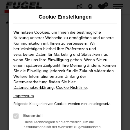
0
Zum
MENÜ
Hauptinhalt
Cookie Einstellungen
springen
Startseite
Fahrzeuge
Gesamtbestand
Wir nutzen Cookies, um Ihnen die bestmögliche
Nutzung unserer Webseite zu ermöglichen und unsere
Kommunikation mit Ihnen zu verbessern. Wir
berücksichtigen hierbei Ihre Präferenzen und
Fehler: Network Error
verarbeiten Daten für Marketing und Statistiken nur,
wenn Sie uns Ihre Einwilligung geben. Wenn Sie zu
Beim Laden ist ein Fehler aufgetreten.
einem späteren Zeitpunkt Ihre Meinung ändern, können
Hier sind ein paar Tipps, die dir helfen können:
Sie die Einwilligung jederzeit für die Zukunft widerrufen.
Weitere Informationen zum Umfang der
Datenverarbeitung finden Sie hier:
Überprüfe deine Firewall und deine
Datenschutzerklärung
,
Cookie-Richtlinie
.
Internetverbindung.
Impressum
Laden andere Webseiten, zum Beispiel
deine Suchmaschine?
Folgende Kategorien von Cookies werden von uns eingesetzt:
Prüfe deine Browsererweiterungen.
Essentiell
Manche Erweiterungen, wie Werbeblocker,
Diese Technologien sind erforderlich, um die
können das Laden bestimmter Seiten
Kernfunktionalität der Webseite zu gewährleisten.