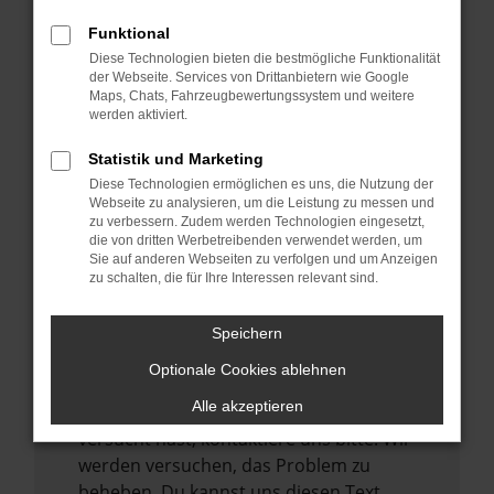
verhindern. Funktioniert die Seite in einem
Funktional
anderen Browser oder in einem privaten
Diese Technologien bieten die bestmögliche Funktionalität
Fenster?
der Webseite. Services von Drittanbietern wie Google
Maps, Chats, Fahrzeugbewertungssystem und weitere
Starte dein Gerät neu.
werden aktiviert.
Das kann manchmal helfen,
vorübergehende Probleme zu beheben.
Statistik und Marketing
Diese Technologien ermöglichen es uns, die Nutzung der
Stelle sicher, dass dein Browser und dein
Webseite zu analysieren, um die Leistung zu messen und
Betriebssystem auf dem neuesten Stand
zu verbessern. Zudem werden Technologien eingesetzt,
sind.
die von dritten Werbetreibenden verwendet werden, um
Sie auf anderen Webseiten zu verfolgen und um Anzeigen
Veraltete Software birgt nicht nur ein
zu schalten, die für Ihre Interessen relevant sind.
Sicherheitsrisiko, sondern kann auch dazu
führen, dass bestimmte Funktionen nicht
Speichern
mehr unterstützt werden.
Optionale Cookies ablehnen
Wende dich an den Webseitenbetreiber.
Alle akzeptieren
Wenn du alle oben genannten Schritte
versucht hast, kontaktiere uns bitte. Wir
werden versuchen, das Problem zu
beheben. Du kannst uns diesen Text