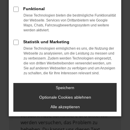
verhindern. Funktioniert die Seite in einem
Funktional
anderen Browser oder in einem privaten
Diese Technologien bieten die bestmögliche Funktionalität
Fenster?
der Webseite. Services von Drittanbietern wie Google
Maps, Chats, Fahrzeugbewertungssystem und weitere
Starte dein Gerät neu.
werden aktiviert.
Das kann manchmal helfen,
vorübergehende Probleme zu beheben.
Statistik und Marketing
Diese Technologien ermöglichen es uns, die Nutzung der
Stelle sicher, dass dein Browser und dein
Webseite zu analysieren, um die Leistung zu messen und
Betriebssystem auf dem neuesten Stand
zu verbessern. Zudem werden Technologien eingesetzt,
sind.
die von dritten Werbetreibenden verwendet werden, um
Sie auf anderen Webseiten zu verfolgen und um Anzeigen
Veraltete Software birgt nicht nur ein
zu schalten, die für Ihre Interessen relevant sind.
Sicherheitsrisiko, sondern kann auch dazu
führen, dass bestimmte Funktionen nicht
Speichern
mehr unterstützt werden.
Optionale Cookies ablehnen
Wende dich an den Webseitenbetreiber.
Alle akzeptieren
Wenn du alle oben genannten Schritte
versucht hast, kontaktiere uns bitte. Wir
werden versuchen, das Problem zu
beheben. Du kannst uns diesen Text