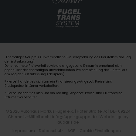
Ehemaliger Neupreis (Unverbindliche Preisempfehlung des Herstellers am Tag
1
der Erstzulassung).
Der errechnete Preisvorteil sowie die angegebene Ersparnis errechnet sich
gegenüber der ehemaligen unverbindlichen Preisempfehlung des Herstellers
am Tag der Erstzulassung (Neupreis).
2
Hierbei handelt es sich um ein Finanzierungs-Angebot. Preise sind
Bruttopreise. Irrtümer vorbehalten.
3
Hierbei handelt es sich um ein Leasing-Angebot. Preise sind Bruttopreise.
Irrtümer vorbehalten.
© 2026 Autohaus Markus Fugel e.K. | Hofer Straße 7c | DE- 09224
Chemnitz-Mittelbach | info@fugel-gruppe.de |
Webdesign by
audaris.de
Impressum
Datenschutz
AGB
Cookie Einstellungen