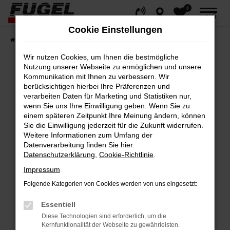
0
Zum
MENÜ
Hauptinhalt
Cookie Einstellungen
springen
Startseite
Fahrzeuge
Gesamtbestand
Wir nutzen Cookies, um Ihnen die bestmögliche
Nutzung unserer Webseite zu ermöglichen und unsere
Kommunikation mit Ihnen zu verbessern. Wir
berücksichtigen hierbei Ihre Präferenzen und
Fehler: Network Error
verarbeiten Daten für Marketing und Statistiken nur,
wenn Sie uns Ihre Einwilligung geben. Wenn Sie zu
Beim Laden ist ein Fehler aufgetreten.
einem späteren Zeitpunkt Ihre Meinung ändern, können
Hier sind ein paar Tipps, die dir helfen können:
Sie die Einwilligung jederzeit für die Zukunft widerrufen.
Weitere Informationen zum Umfang der
Datenverarbeitung finden Sie hier:
Überprüfe deine Firewall und deine
Datenschutzerklärung
,
Cookie-Richtlinie
.
Internetverbindung.
Impressum
Laden andere Webseiten, zum Beispiel
deine Suchmaschine?
Folgende Kategorien von Cookies werden von uns eingesetzt:
Prüfe deine Browsererweiterungen.
Essentiell
Manche Erweiterungen, wie Werbeblocker,
Diese Technologien sind erforderlich, um die
können das Laden bestimmter Seiten
Kernfunktionalität der Webseite zu gewährleisten.