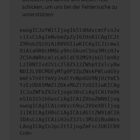
schicken, um uns bei der Fehlersuche zu
unterstützen:
ewogICJuYW1lIjogIk5ldHdvcmtFcnJv
ciIsCiAgImNvbmZpZyI6IHsKICAgICJt
ZXRob2QiOiAiR0VUIiwKICAgICJ1cmwi
OiAiaHR0cHM6Ly9hcGkueC5ha3MtcHJv
ZC5hdWRhcmlzLm5ldC92MS9jbGllbnRz
LzI0NTIvd2Vic2l0ZS12ZWhpY2xlcy8w
NDI2LVBCMDEyMTg0P2ZpZWxkPWludGVy
bmFsTnVtYmVyJndlYnNpdGU9NjUzYmE5
YzEzODA5MWZlZDkxMGZlYzU2IiwKICAg
ICJoZWFkZXJzIjoge30sCiAgICAiYm9k
eSI6IG51bGwsCiAgICAiZXhwZWN0Ijog
ewogICAgICAicmVzcG9uc2VUeXBlIjog
IiIKICAgIH0sCiAgICAidGltZW91dCI6
IDAsCiAgICAicHJvZ3Jlc3MiOiBudWxs
LAogICAgInJpc2t5IjogZmFsc2UKICB9
Cn0=