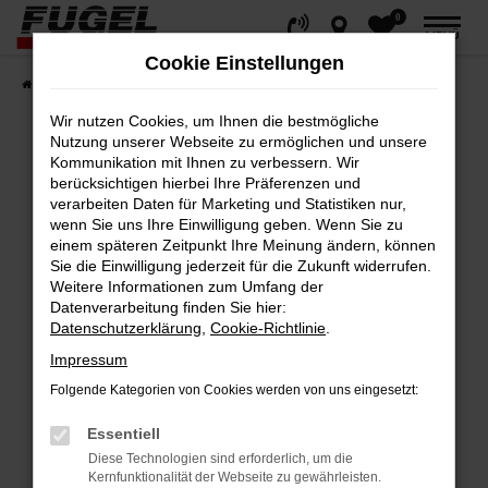
0
Zum
MENÜ
Hauptinhalt
Cookie Einstellungen
springen
Startseite
Fahrzeuge
Gesamtbestand
Wir nutzen Cookies, um Ihnen die bestmögliche
Nutzung unserer Webseite zu ermöglichen und unsere
Kommunikation mit Ihnen zu verbessern. Wir
berücksichtigen hierbei Ihre Präferenzen und
Fehler: Network Error
verarbeiten Daten für Marketing und Statistiken nur,
wenn Sie uns Ihre Einwilligung geben. Wenn Sie zu
Beim Laden ist ein Fehler aufgetreten.
einem späteren Zeitpunkt Ihre Meinung ändern, können
Hier sind ein paar Tipps, die dir helfen können:
Sie die Einwilligung jederzeit für die Zukunft widerrufen.
Weitere Informationen zum Umfang der
Datenverarbeitung finden Sie hier:
Überprüfe deine Firewall und deine
Datenschutzerklärung
,
Cookie-Richtlinie
.
Internetverbindung.
Impressum
Laden andere Webseiten, zum Beispiel
deine Suchmaschine?
Folgende Kategorien von Cookies werden von uns eingesetzt:
Prüfe deine Browsererweiterungen.
Essentiell
Manche Erweiterungen, wie Werbeblocker,
Diese Technologien sind erforderlich, um die
können das Laden bestimmter Seiten
Kernfunktionalität der Webseite zu gewährleisten.