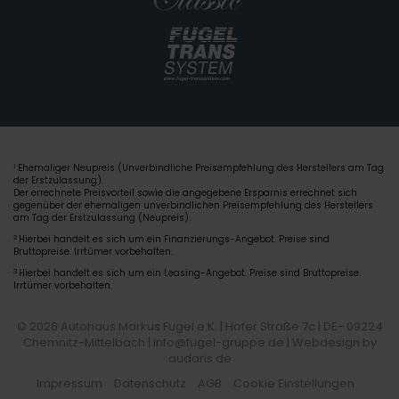
Ehemaliger Neupreis (Unverbindliche Preisempfehlung des Herstellers am Tag
1
der Erstzulassung).
Der errechnete Preisvorteil sowie die angegebene Ersparnis errechnet sich
gegenüber der ehemaligen unverbindlichen Preisempfehlung des Herstellers
am Tag der Erstzulassung (Neupreis).
2
Hierbei handelt es sich um ein Finanzierungs-Angebot. Preise sind
Bruttopreise. Irrtümer vorbehalten.
3
Hierbei handelt es sich um ein Leasing-Angebot. Preise sind Bruttopreise.
Irrtümer vorbehalten.
© 2026 Autohaus Markus Fugel e.K. | Hofer Straße 7c | DE- 09224
Chemnitz-Mittelbach | info@fugel-gruppe.de |
Webdesign by
audaris.de
Impressum
Datenschutz
AGB
Cookie Einstellungen