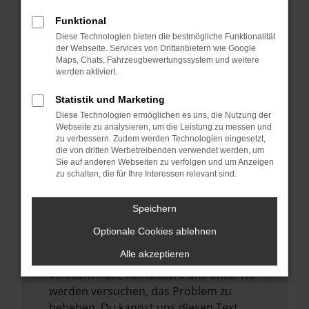
verhindern. Funktioniert die Seite in einem
Funktional
anderen Browser oder in einem privaten
Diese Technologien bieten die bestmögliche Funktionalität
Fenster?
der Webseite. Services von Drittanbietern wie Google
Maps, Chats, Fahrzeugbewertungssystem und weitere
Starte dein Gerät neu.
werden aktiviert.
Das kann manchmal helfen,
vorübergehende Probleme zu beheben.
Statistik und Marketing
Diese Technologien ermöglichen es uns, die Nutzung der
Stelle sicher, dass dein Browser und dein
Webseite zu analysieren, um die Leistung zu messen und
Betriebssystem auf dem neuesten Stand
zu verbessern. Zudem werden Technologien eingesetzt,
sind.
die von dritten Werbetreibenden verwendet werden, um
Sie auf anderen Webseiten zu verfolgen und um Anzeigen
Veraltete Software birgt nicht nur ein
zu schalten, die für Ihre Interessen relevant sind.
Sicherheitsrisiko, sondern kann auch dazu
führen, dass bestimmte Funktionen nicht
Speichern
mehr unterstützt werden.
Optionale Cookies ablehnen
Wende dich an den Webseitenbetreiber.
Alle akzeptieren
Wenn du alle oben genannten Schritte
versucht hast, kontaktiere uns bitte. Wir
werden versuchen, das Problem zu
beheben. Du kannst uns diesen Text