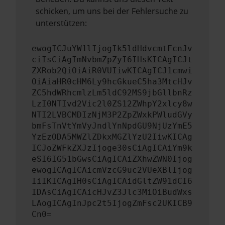
schicken, um uns bei der Fehlersuche zu
unterstützen:
ewogICJuYW1lIjogIk5ldHdvcmtFcnJv
ciIsCiAgImNvbmZpZyI6IHsKICAgICJt
ZXRob2QiOiAiR0VUIiwKICAgICJ1cmwi
OiAiaHR0cHM6Ly9hcGkueC5ha3MtcHJv
ZC5hdWRhcmlzLm5ldC92MS9jbGllbnRz
LzI0NTIvd2Vic2l0ZS12ZWhpY2xlcy8w
NTI2LVBCMDIzNjM3P2ZpZWxkPWludGVy
bmFsTnVtYmVyJndlYnNpdGU9NjUzYmE5
YzEzODA5MWZlZDkxMGZlYzU2IiwKICAg
ICJoZWFkZXJzIjoge30sCiAgICAiYm9k
eSI6IG51bGwsCiAgICAiZXhwZWN0Ijog
ewogICAgICAicmVzcG9uc2VUeXBlIjog
IiIKICAgIH0sCiAgICAidGltZW91dCI6
IDAsCiAgICAicHJvZ3Jlc3MiOiBudWxs
LAogICAgInJpc2t5IjogZmFsc2UKICB9
Cn0=