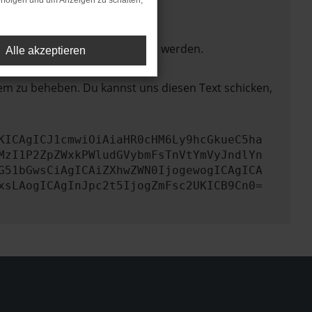
rfolgen und um Anzeigen zu schalten,
ktionen nicht mehr unterstützt werden.
Alle akzeptieren
lem zu beheben. Du kannst uns diesen Text schicken,
KICAgICJ1cmwiOiAiaHR0cHM6Ly9hcGkueC5ha
MzI1P2ZpZWxkPWludGVybmFsTnVtYmVyJndlYn
G51bGwsCiAgICAiZXhwZWN0IjogewogICAgICA
xsLAogICAgInJpc2t5IjogZmFsc2UKICB9Cn0=