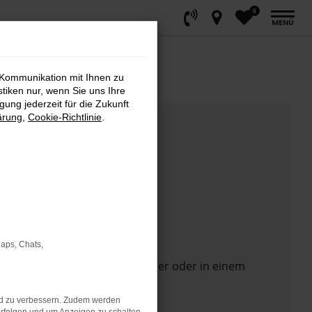
0
MENÜ
 Kommunikation mit Ihnen zu
stiken nur, wenn Sie uns Ihre
ung jederzeit für die Zukunft
ärung
,
Cookie-Richtlinie
.
Maps, Chats,
 Seite in einem anderen Browser oder in einem
nd zu verbessern. Zudem werden