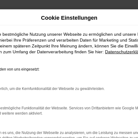
Cookie Einstellungen
ie bestmögliche Nutzung unserer Webseite zu ermöglichen und unsere
hierbei Ihre Präferenzen und verarbeiten Daten für Marketing und Stati
einem späteren Zeitpunkt Ihre Meinung ändern, können Sie die Einwillig
en zum Umfang der Datenverarbeitung finden Sie hier:
Datenschutzerkl
en von uns eingesetzt:
rlich, um die Kernfunktionalität der Webseite zu gewährleisten.
rbindung.
hmaschine?
estmögliche Funktionalität der Webseite. Services von Drittanbietern wie Google 
eitere werden aktiviert.
das Laden bestimmter Seiten verhindern. Funktioniert die
 es uns, die Nutzung der Webseite zu analysieren, um die Leistung zu messen u