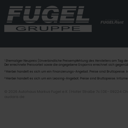
Ehemaliger Neupreis (Unverbindliche Preisempfehlung des Herstellers am Tag der
1
Der errechnete Preisvorteil sowie die angegebene Ersparnis errechnet sich gegen
2
Hierbei handelt es sich um ein Finanzierungs-Angebot. Preise sind Bruttopreise. I
3
Hierbei handelt es sich um ein Leasing-Angebot. Preise sind Bruttopreise. Irrtüme
© 2026 Autohaus Markus Fugel e.K. | Hofer Straße 7c | DE- 09224 C
audaris.de