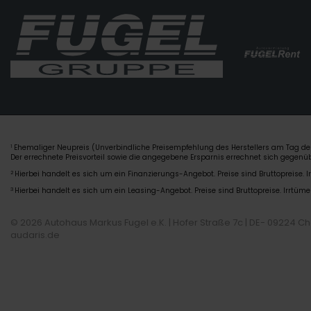
Ehemaliger Neupreis (Unverbindliche Preisempfehlung des Herstellers am Tag der
1
Der errechnete Preisvorteil sowie die angegebene Ersparnis errechnet sich gegen
2
Hierbei handelt es sich um ein Finanzierungs-Angebot. Preise sind Bruttopreise. I
3
Hierbei handelt es sich um ein Leasing-Angebot. Preise sind Bruttopreise. Irrtüme
© 2026 Autohaus Markus Fugel e.K. | Hofer Straße 7c | DE- 09224 C
audaris.de