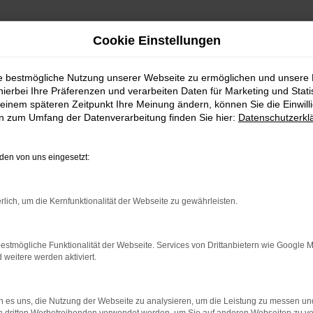
Cookie Einstellungen
ie bestmögliche Nutzung unserer Webseite zu ermöglichen und unsere
hierbei Ihre Präferenzen und verarbeiten Daten für Marketing und Stati
einem späteren Zeitpunkt Ihre Meinung ändern, können Sie die Einwillig
en zum Umfang der Datenverarbeitung finden Sie hier:
Datenschutzerkl
en von uns eingesetzt:
rlich, um die Kernfunktionalität der Webseite zu gewährleisten.
rbindung.
hmaschine?
estmögliche Funktionalität der Webseite. Services von Drittanbietern wie Google 
eitere werden aktiviert.
das Laden bestimmter Seiten verhindern. Funktioniert die
 es uns, die Nutzung der Webseite zu analysieren, um die Leistung zu messen u