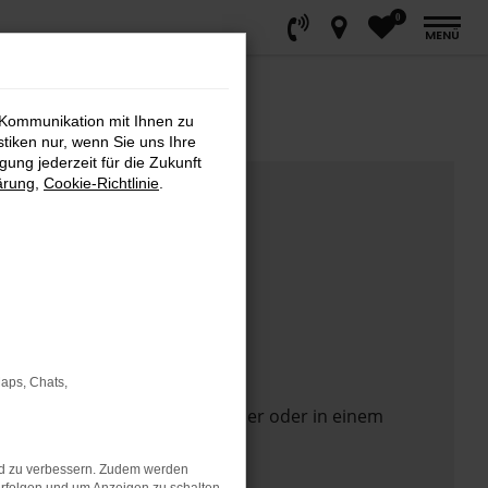
0
MENÜ
 Kommunikation mit Ihnen zu
stiken nur, wenn Sie uns Ihre
ung jederzeit für die Zukunft
ärung
,
Cookie-Richtlinie
.
Maps, Chats,
 Seite in einem anderen Browser oder in einem
nd zu verbessern. Zudem werden