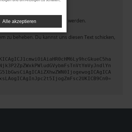
rfolgen und um Anzeigen zu schalten,
ktionen nicht mehr unterstützt werden.
Alle akzeptieren
lem zu beheben. Du kannst uns diesen Text schicken,
KICAgICJ1cmwiOiAiaHR0cHM6Ly9hcGkueC5ha
Njk3P2ZpZWxkPWludGVybmFsTnVtYmVyJndlYn
G51bGwsCiAgICAiZXhwZWN0IjogewogICAgICA
xsLAogICAgInJpc2t5IjogZmFsc2UKICB9Cn0=