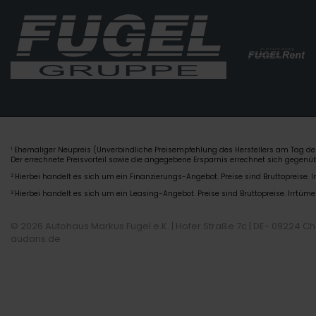
Ehemaliger Neupreis (Unverbindliche Preisempfehlung des Herstellers am Tag der
1
Der errechnete Preisvorteil sowie die angegebene Ersparnis errechnet sich gegen
2
Hierbei handelt es sich um ein Finanzierungs-Angebot. Preise sind Bruttopreise. I
3
Hierbei handelt es sich um ein Leasing-Angebot. Preise sind Bruttopreise. Irrtüme
© 2026 Autohaus Markus Fugel e.K. | Hofer Straße 7c | DE- 09224 C
audaris.de