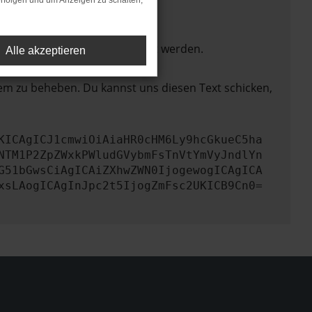
rfolgen und um Anzeigen zu schalten,
ktionen nicht mehr unterstützt werden.
Alle akzeptieren
lem zu beheben. Du kannst uns diesen Text schicken,
KICAgICJ1cmwiOiAiaHR0cHM6Ly9hcGkueC5ha
NTM1P2ZpZWxkPWludGVybmFsTnVtYmVyJndlYn
G51bGwsCiAgICAiZXhwZWN0IjogewogICAgICA
xsLAogICAgInJpc2t5IjogZmFsc2UKICB9Cn0=