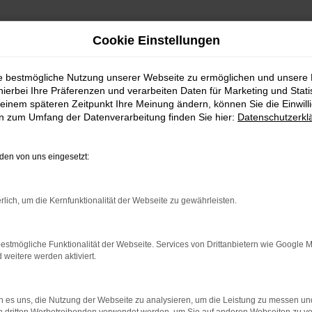
Cookie Einstellungen
ie bestmögliche Nutzung unserer Webseite zu ermöglichen und unsere
hierbei Ihre Präferenzen und verarbeiten Daten für Marketing und Stati
einem späteren Zeitpunkt Ihre Meinung ändern, können Sie die Einwillig
en zum Umfang der Datenverarbeitung finden Sie hier:
Datenschutzerkl
en von uns eingesetzt:
rlich, um die Kernfunktionalität der Webseite zu gewährleisten.
rbindung.
hmaschine?
estmögliche Funktionalität der Webseite. Services von Drittanbietern wie Google 
eitere werden aktiviert.
das Laden bestimmter Seiten verhindern. Funktioniert die
 es uns, die Nutzung der Webseite zu analysieren, um die Leistung zu messen u