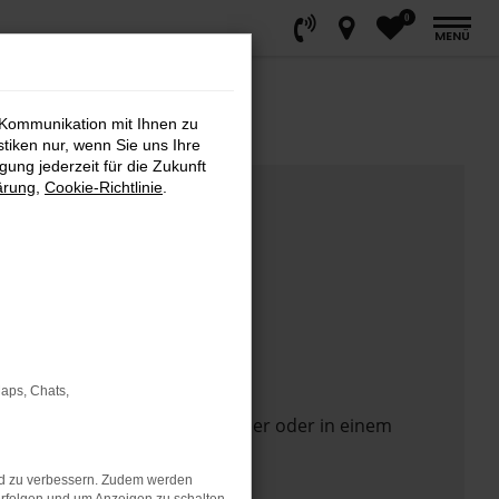
0
MENÜ
 Kommunikation mit Ihnen zu
stiken nur, wenn Sie uns Ihre
ung jederzeit für die Zukunft
ärung
,
Cookie-Richtlinie
.
Maps, Chats,
 Seite in einem anderen Browser oder in einem
nd zu verbessern. Zudem werden