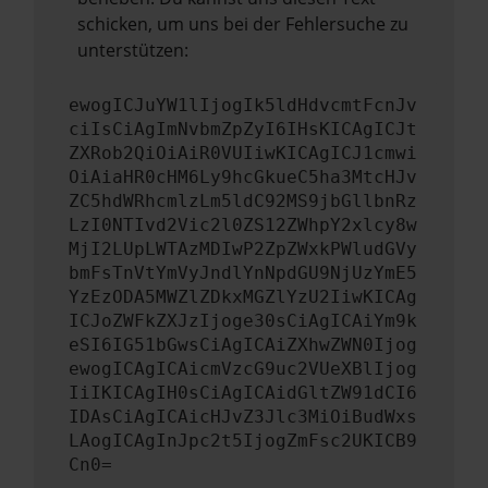
schicken, um uns bei der Fehlersuche zu
unterstützen:
ewogICJuYW1lIjogIk5ldHdvcmtFcnJv
ciIsCiAgImNvbmZpZyI6IHsKICAgICJt
ZXRob2QiOiAiR0VUIiwKICAgICJ1cmwi
OiAiaHR0cHM6Ly9hcGkueC5ha3MtcHJv
ZC5hdWRhcmlzLm5ldC92MS9jbGllbnRz
LzI0NTIvd2Vic2l0ZS12ZWhpY2xlcy8w
MjI2LUpLWTAzMDIwP2ZpZWxkPWludGVy
bmFsTnVtYmVyJndlYnNpdGU9NjUzYmE5
YzEzODA5MWZlZDkxMGZlYzU2IiwKICAg
ICJoZWFkZXJzIjoge30sCiAgICAiYm9k
eSI6IG51bGwsCiAgICAiZXhwZWN0Ijog
ewogICAgICAicmVzcG9uc2VUeXBlIjog
IiIKICAgIH0sCiAgICAidGltZW91dCI6
IDAsCiAgICAicHJvZ3Jlc3MiOiBudWxs
LAogICAgInJpc2t5IjogZmFsc2UKICB9
Cn0=