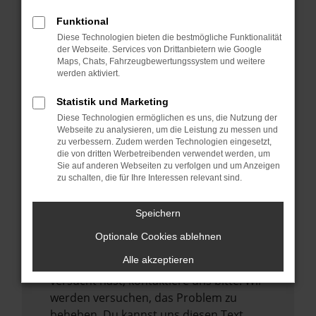
verhindern. Funktioniert die Seite in einem
Funktional
anderen Browser oder in einem privaten
Diese Technologien bieten die bestmögliche Funktionalität
Fenster?
der Webseite. Services von Drittanbietern wie Google
Maps, Chats, Fahrzeugbewertungssystem und weitere
Starte dein Gerät neu.
werden aktiviert.
Das kann manchmal helfen,
vorübergehende Probleme zu beheben.
Statistik und Marketing
Diese Technologien ermöglichen es uns, die Nutzung der
Stelle sicher, dass dein Browser und dein
Webseite zu analysieren, um die Leistung zu messen und
Betriebssystem auf dem neuesten Stand
zu verbessern. Zudem werden Technologien eingesetzt,
sind.
die von dritten Werbetreibenden verwendet werden, um
Sie auf anderen Webseiten zu verfolgen und um Anzeigen
Veraltete Software birgt nicht nur ein
zu schalten, die für Ihre Interessen relevant sind.
Sicherheitsrisiko, sondern kann auch dazu
führen, dass bestimmte Funktionen nicht
Speichern
mehr unterstützt werden.
Optionale Cookies ablehnen
Wende dich an den Webseitenbetreiber.
Alle akzeptieren
Wenn du alle oben genannten Schritte
versucht hast, kontaktiere uns bitte. Wir
werden versuchen, das Problem zu
beheben. Du kannst uns diesen Text