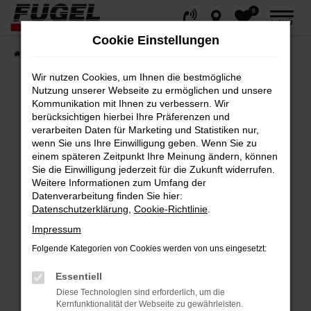
0
Zum
MENÜ
Hauptinhalt
Cookie Einstellungen
springen
Startseite
Fahrzeuge
Gesamtbestand
Wir nutzen Cookies, um Ihnen die bestmögliche
Nutzung unserer Webseite zu ermöglichen und unsere
Kommunikation mit Ihnen zu verbessern. Wir
berücksichtigen hierbei Ihre Präferenzen und
Fehler: Network Error
verarbeiten Daten für Marketing und Statistiken nur,
wenn Sie uns Ihre Einwilligung geben. Wenn Sie zu
Beim Laden ist ein Fehler aufgetreten.
einem späteren Zeitpunkt Ihre Meinung ändern, können
Hier sind ein paar Tipps, die dir helfen können:
Sie die Einwilligung jederzeit für die Zukunft widerrufen.
Weitere Informationen zum Umfang der
Datenverarbeitung finden Sie hier:
Überprüfe deine Firewall und deine
Datenschutzerklärung
,
Cookie-Richtlinie
.
Internetverbindung.
Impressum
Laden andere Webseiten, zum Beispiel
deine Suchmaschine?
Folgende Kategorien von Cookies werden von uns eingesetzt:
Prüfe deine Browsererweiterungen.
Essentiell
Manche Erweiterungen, wie Werbeblocker,
Diese Technologien sind erforderlich, um die
können das Laden bestimmter Seiten
Kernfunktionalität der Webseite zu gewährleisten.