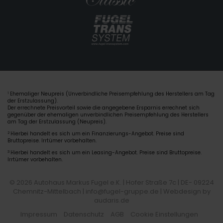
Ehemaliger Neupreis (Unverbindliche Preisempfehlung des Herstellers am Tag
1
der Erstzulassung).
Der errechnete Preisvorteil sowie die angegebene Ersparnis errechnet sich
gegenüber der ehemaligen unverbindlichen Preisempfehlung des Herstellers
am Tag der Erstzulassung (Neupreis).
2
Hierbei handelt es sich um ein Finanzierungs-Angebot. Preise sind
Bruttopreise. Irrtümer vorbehalten.
3
Hierbei handelt es sich um ein Leasing-Angebot. Preise sind Bruttopreise.
Irrtümer vorbehalten.
© 2026 Autohaus Markus Fugel e.K. | Hofer Straße 7c | DE- 09224
Chemnitz-Mittelbach | info@fugel-gruppe.de |
Webdesign by
audaris.de
Impressum
Datenschutz
AGB
Cookie Einstellungen