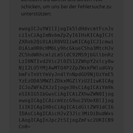
schicken, um uns bei der Fehlersuche zu
unterstützen:
ewogICJuYW1lIjogIk5ldHdvcmtFcnJv
ciIsCiAgImNvbmZpZyI6IHsKICAgICJt
ZXRob2QiOiAiR0VUIiwKICAgICJ1cmwi
OiAiaHR0cHM6Ly9hcGkueC5ha3MtcHJv
ZC5hdWRhcmlzLm5ldC92MS9jbGllbnRz
LzI0NTIvd2Vic2l0ZS12ZWhpY2xlcy8w
NjI2LU5YMjAwMTQ4P2ZpZWxkPWludGVy
bmFsTnVtYmVyJndlYnNpdGU9NjUzYmE5
YzEzODA5MWZlZDkxMGZlYzU2IiwKICAg
ICJoZWFkZXJzIjoge30sCiAgICAiYm9k
eSI6IG51bGwsCiAgICAiZXhwZWN0Ijog
ewogICAgICAicmVzcG9uc2VUeXBlIjog
IiIKICAgIH0sCiAgICAidGltZW91dCI6
IDAsCiAgICAicHJvZ3Jlc3MiOiBudWxs
LAogICAgInJpc2t5IjogZmFsc2UKICB9
Cn0=