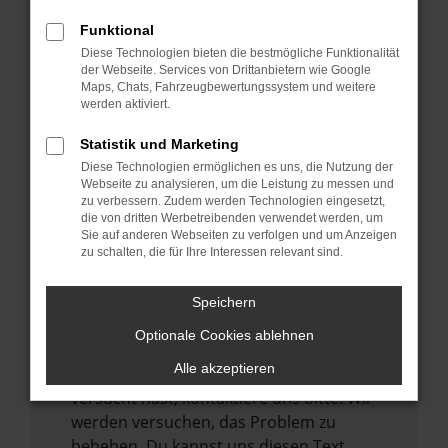
verhindern. Funktioniert die Seite in einem
Funktional
anderen Browser oder in einem privaten
Diese Technologien bieten die bestmögliche Funktionalität
Fenster?
der Webseite. Services von Drittanbietern wie Google
Maps, Chats, Fahrzeugbewertungssystem und weitere
Starte dein Gerät neu.
werden aktiviert.
Das kann manchmal helfen,
vorübergehende Probleme zu beheben.
Statistik und Marketing
Diese Technologien ermöglichen es uns, die Nutzung der
Stelle sicher, dass dein Browser und dein
Webseite zu analysieren, um die Leistung zu messen und
Betriebssystem auf dem neuesten Stand
zu verbessern. Zudem werden Technologien eingesetzt,
sind.
die von dritten Werbetreibenden verwendet werden, um
Sie auf anderen Webseiten zu verfolgen und um Anzeigen
Veraltete Software birgt nicht nur ein
zu schalten, die für Ihre Interessen relevant sind.
Sicherheitsrisiko, sondern kann auch dazu
führen, dass bestimmte Funktionen nicht
Speichern
mehr unterstützt werden.
Optionale Cookies ablehnen
Wende dich an den Webseitenbetreiber.
Alle akzeptieren
Wenn du alle oben genannten Schritte
versucht hast, kontaktiere uns bitte. Wir
werden versuchen, das Problem zu
beheben. Du kannst uns diesen Text