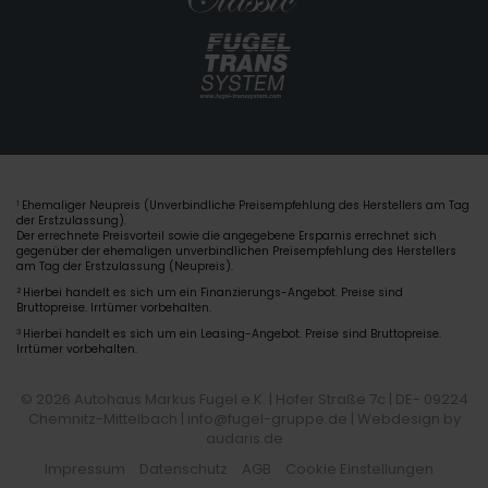
Ehemaliger Neupreis (Unverbindliche Preisempfehlung des Herstellers am Tag
1
der Erstzulassung).
Der errechnete Preisvorteil sowie die angegebene Ersparnis errechnet sich
gegenüber der ehemaligen unverbindlichen Preisempfehlung des Herstellers
am Tag der Erstzulassung (Neupreis).
2
Hierbei handelt es sich um ein Finanzierungs-Angebot. Preise sind
Bruttopreise. Irrtümer vorbehalten.
3
Hierbei handelt es sich um ein Leasing-Angebot. Preise sind Bruttopreise.
Irrtümer vorbehalten.
© 2026 Autohaus Markus Fugel e.K. | Hofer Straße 7c | DE- 09224
Chemnitz-Mittelbach | info@fugel-gruppe.de |
Webdesign by
audaris.de
Impressum
Datenschutz
AGB
Cookie Einstellungen