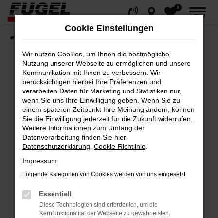
0
Zum
MENÜ
Hauptinhalt
Cookie Einstellungen
springen
Startseite
Fahrzeuge
Gesamtbestand
Wir nutzen Cookies, um Ihnen die bestmögliche
Nutzung unserer Webseite zu ermöglichen und unsere
Kommunikation mit Ihnen zu verbessern. Wir
berücksichtigen hierbei Ihre Präferenzen und
Fehler: Network Error
verarbeiten Daten für Marketing und Statistiken nur,
wenn Sie uns Ihre Einwilligung geben. Wenn Sie zu
Beim Laden ist ein Fehler aufgetreten.
einem späteren Zeitpunkt Ihre Meinung ändern, können
Hier sind ein paar Tipps, die dir helfen können:
Sie die Einwilligung jederzeit für die Zukunft widerrufen.
Weitere Informationen zum Umfang der
Datenverarbeitung finden Sie hier:
Überprüfe deine Firewall und deine
Datenschutzerklärung
,
Cookie-Richtlinie
.
Internetverbindung.
Impressum
Laden andere Webseiten, zum Beispiel
deine Suchmaschine?
Folgende Kategorien von Cookies werden von uns eingesetzt:
Prüfe deine Browsererweiterungen.
Essentiell
Manche Erweiterungen, wie Werbeblocker,
Diese Technologien sind erforderlich, um die
können das Laden bestimmter Seiten
Kernfunktionalität der Webseite zu gewährleisten.