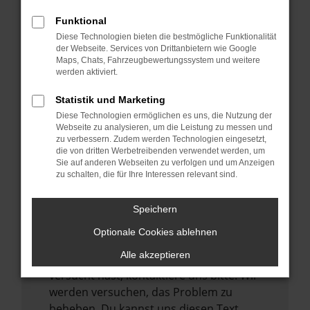
verhindern. Funktioniert die Seite in einem
Funktional
anderen Browser oder in einem privaten
Diese Technologien bieten die bestmögliche Funktionalität
Fenster?
der Webseite. Services von Drittanbietern wie Google
Maps, Chats, Fahrzeugbewertungssystem und weitere
Starte dein Gerät neu.
werden aktiviert.
Das kann manchmal helfen,
vorübergehende Probleme zu beheben.
Statistik und Marketing
Diese Technologien ermöglichen es uns, die Nutzung der
Stelle sicher, dass dein Browser und dein
Webseite zu analysieren, um die Leistung zu messen und
Betriebssystem auf dem neuesten Stand
zu verbessern. Zudem werden Technologien eingesetzt,
sind.
die von dritten Werbetreibenden verwendet werden, um
Sie auf anderen Webseiten zu verfolgen und um Anzeigen
Veraltete Software birgt nicht nur ein
zu schalten, die für Ihre Interessen relevant sind.
Sicherheitsrisiko, sondern kann auch dazu
führen, dass bestimmte Funktionen nicht
Speichern
mehr unterstützt werden.
Optionale Cookies ablehnen
Wende dich an den Webseitenbetreiber.
Alle akzeptieren
Wenn du alle oben genannten Schritte
versucht hast, kontaktiere uns bitte. Wir
werden versuchen, das Problem zu
beheben. Du kannst uns diesen Text