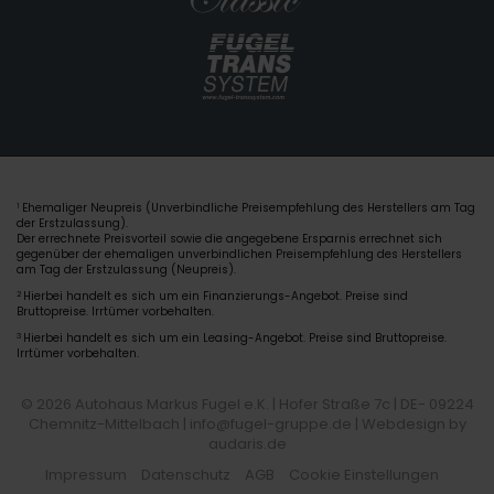
Ehemaliger Neupreis (Unverbindliche Preisempfehlung des Herstellers am Tag
1
der Erstzulassung).
Der errechnete Preisvorteil sowie die angegebene Ersparnis errechnet sich
gegenüber der ehemaligen unverbindlichen Preisempfehlung des Herstellers
am Tag der Erstzulassung (Neupreis).
2
Hierbei handelt es sich um ein Finanzierungs-Angebot. Preise sind
Bruttopreise. Irrtümer vorbehalten.
3
Hierbei handelt es sich um ein Leasing-Angebot. Preise sind Bruttopreise.
Irrtümer vorbehalten.
© 2026 Autohaus Markus Fugel e.K. | Hofer Straße 7c | DE- 09224
Chemnitz-Mittelbach | info@fugel-gruppe.de |
Webdesign by
audaris.de
Impressum
Datenschutz
AGB
Cookie Einstellungen