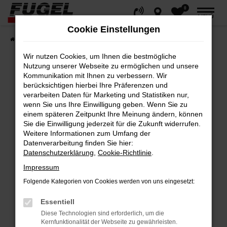
0
Zum
MENÜ
Hauptinhalt
Cookie Einstellungen
springen
Startseite
Fahrzeuge
Gesamtbestand
Wir nutzen Cookies, um Ihnen die bestmögliche
Nutzung unserer Webseite zu ermöglichen und unsere
Kommunikation mit Ihnen zu verbessern. Wir
berücksichtigen hierbei Ihre Präferenzen und
Fehler: Network Error
verarbeiten Daten für Marketing und Statistiken nur,
wenn Sie uns Ihre Einwilligung geben. Wenn Sie zu
Beim Laden ist ein Fehler aufgetreten.
einem späteren Zeitpunkt Ihre Meinung ändern, können
Hier sind ein paar Tipps, die dir helfen können:
Sie die Einwilligung jederzeit für die Zukunft widerrufen.
Weitere Informationen zum Umfang der
Datenverarbeitung finden Sie hier:
Überprüfe deine Firewall und deine
Datenschutzerklärung
,
Cookie-Richtlinie
.
Internetverbindung.
Impressum
Laden andere Webseiten, zum Beispiel
deine Suchmaschine?
Folgende Kategorien von Cookies werden von uns eingesetzt:
Prüfe deine Browsererweiterungen.
Essentiell
Manche Erweiterungen, wie Werbeblocker,
Diese Technologien sind erforderlich, um die
können das Laden bestimmter Seiten
Kernfunktionalität der Webseite zu gewährleisten.