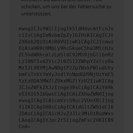
schicken, um uns bei der Fehlersuche zu
unterstützen:
ewogICJuYW1lIjogIk5ldHdvcmtFcnJv
ciIsCiAgImNvbmZpZyI6IHsKICAgICJt
ZXRob2QiOiAiR0VUIiwKICAgICJ1cmwi
OiAiaHR0cHM6Ly9hcGkueC5ha3MtcHJv
ZC5hdWRhcmlzLm5ldC92MS9jbGllbnRz
LzI0NTIvd2Vic2l0ZS12ZWhpY2xlcy8w
MzI2LVBYMjAwNDg1P2ZpZWxkPWludGVy
bmFsTnVtYmVyJndlYnNpdGU9NjUzYmE5
YzEzODA5MWZlZDkxMGZlYzU2IiwKICAg
ICJoZWFkZXJzIjoge30sCiAgICAiYm9k
eSI6IG51bGwsCiAgICAiZXhwZWN0Ijog
ewogICAgICAicmVzcG9uc2VUeXBlIjog
IiIKICAgIH0sCiAgICAidGltZW91dCI6
IDAsCiAgICAicHJvZ3Jlc3MiOiBudWxs
LAogICAgInJpc2t5IjogZmFsc2UKICB9
Cn0=