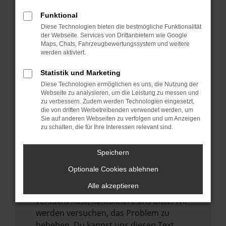
verhindern. Funktioniert die Seite in einem
Funktional
anderen Browser oder in einem privaten
Diese Technologien bieten die bestmögliche Funktionalität
Fenster?
der Webseite. Services von Drittanbietern wie Google
Maps, Chats, Fahrzeugbewertungssystem und weitere
Starte dein Gerät neu.
werden aktiviert.
Das kann manchmal helfen,
vorübergehende Probleme zu beheben.
Statistik und Marketing
Diese Technologien ermöglichen es uns, die Nutzung der
Stelle sicher, dass dein Browser und dein
Webseite zu analysieren, um die Leistung zu messen und
Betriebssystem auf dem neuesten Stand
zu verbessern. Zudem werden Technologien eingesetzt,
sind.
die von dritten Werbetreibenden verwendet werden, um
Sie auf anderen Webseiten zu verfolgen und um Anzeigen
Veraltete Software birgt nicht nur ein
zu schalten, die für Ihre Interessen relevant sind.
Sicherheitsrisiko, sondern kann auch dazu
führen, dass bestimmte Funktionen nicht
Speichern
mehr unterstützt werden.
Optionale Cookies ablehnen
Wende dich an den Webseitenbetreiber.
Alle akzeptieren
Wenn du alle oben genannten Schritte
versucht hast, kontaktiere uns bitte. Wir
werden versuchen, das Problem zu
beheben. Du kannst uns diesen Text