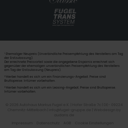
Ehemaliger Neupreis (Unverbindliche Preisempfehlung des Herstellers am Tag
1
der Erstzulassung).
Der errechnete Preisvorteil sowie die angegebene Ersparnis errechnet sich
gegenüber der ehemaligen unverbindlichen Preisempfehlung des Herstellers
am Tag der Erstzulassung (Neupreis).
2
Hierbei handelt es sich um ein Finanzierungs-Angebot. Preise sind
Bruttopreise. Irrtümer vorbehalten.
3
Hierbei handelt es sich um ein Leasing-Angebot. Preise sind Bruttopreise.
Irrtümer vorbehalten.
© 2026 Autohaus Markus Fugel e.K. | Hofer Straße 7c | DE- 09224
Chemnitz-Mittelbach | info@fugel-gruppe.de |
Webdesign by
audaris.de
Impressum
Datenschutz
AGB
Cookie Einstellungen