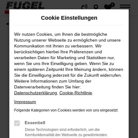
0
Zum
MENÜ
Hauptinhalt
Cookie Einstellungen
springen
Startseite
Fahrzeuge
Gesamtbestand
Wir nutzen Cookies, um Ihnen die bestmögliche
Nutzung unserer Webseite zu ermöglichen und unsere
Kommunikation mit Ihnen zu verbessern. Wir
berücksichtigen hierbei Ihre Präferenzen und
Fehler: Network Error
verarbeiten Daten für Marketing und Statistiken nur,
wenn Sie uns Ihre Einwilligung geben. Wenn Sie zu
Beim Laden ist ein Fehler aufgetreten.
einem späteren Zeitpunkt Ihre Meinung ändern, können
Hier sind ein paar Tipps, die dir helfen können:
Sie die Einwilligung jederzeit für die Zukunft widerrufen.
Weitere Informationen zum Umfang der
Datenverarbeitung finden Sie hier:
Überprüfe deine Firewall und deine
Datenschutzerklärung
,
Cookie-Richtlinie
.
Internetverbindung.
Impressum
Laden andere Webseiten, zum Beispiel
deine Suchmaschine?
Folgende Kategorien von Cookies werden von uns eingesetzt:
Prüfe deine Browsererweiterungen.
Essentiell
Manche Erweiterungen, wie Werbeblocker,
Diese Technologien sind erforderlich, um die
können das Laden bestimmter Seiten
Kernfunktionalität der Webseite zu gewährleisten.