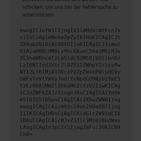
schicken, um uns bei der Fehlersuche zu
unterstützen:
ewogICJuYW1lIjogIk5ldHdvcmtFcnJv
ciIsCiAgImNvbmZpZyI6IHsKICAgICJt
ZXRob2QiOiAiR0VUIiwKICAgICJ1cmwi
OiAiaHR0cHM6Ly9hcGkueC5ha3MtcHJv
ZC5hdWRhcmlzLm5ldC92MS9jbGllbnRz
LzI0NTIvd2Vic2l0ZS12ZWhpY2xlcy8w
NTI2LTBTMjA1ODcxP2ZpZWxkPWludGVy
bmFsTnVtYmVyJndlYnNpdGU9NjUzYmE5
YzEzODA5MWZlZDkxMGZlYzU2IiwKICAg
ICJoZWFkZXJzIjoge30sCiAgICAiYm9k
eSI6IG51bGwsCiAgICAiZXhwZWN0Ijog
ewogICAgICAicmVzcG9uc2VUeXBlIjog
IiIKICAgIH0sCiAgICAidGltZW91dCI6
IDAsCiAgICAicHJvZ3Jlc3MiOiBudWxs
LAogICAgInJpc2t5IjogZmFsc2UKICB9
Cn0=