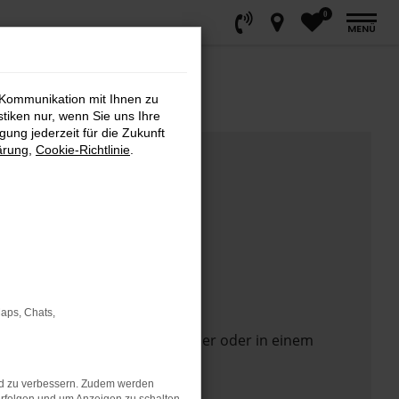
0
MENÜ
 Kommunikation mit Ihnen zu
stiken nur, wenn Sie uns Ihre
ung jederzeit für die Zukunft
ärung
,
Cookie-Richtlinie
.
Maps, Chats,
 Seite in einem anderen Browser oder in einem
nd zu verbessern. Zudem werden