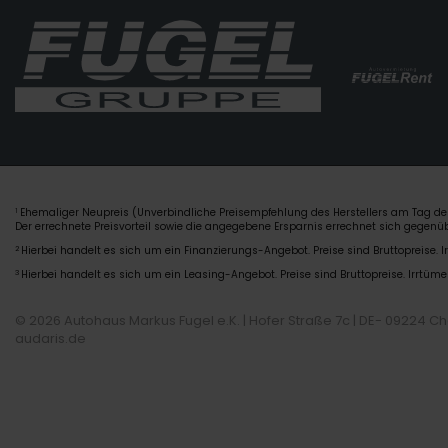
Ehemaliger Neupreis (Unverbindliche Preisempfehlung des Herstellers am Tag der
1
Der errechnete Preisvorteil sowie die angegebene Ersparnis errechnet sich gegen
2
Hierbei handelt es sich um ein Finanzierungs-Angebot. Preise sind Bruttopreise. I
3
Hierbei handelt es sich um ein Leasing-Angebot. Preise sind Bruttopreise. Irrtüme
© 2026 Autohaus Markus Fugel e.K. | Hofer Straße 7c | DE- 09224 C
audaris.de