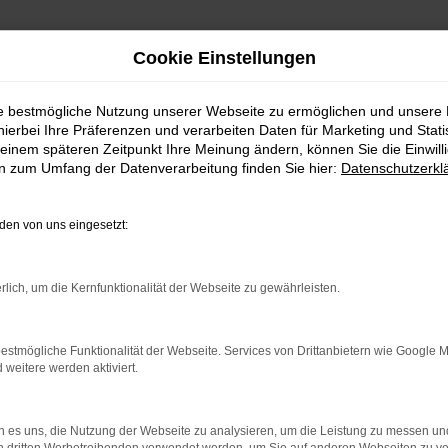
Cookie Einstellungen
ie bestmögliche Nutzung unserer Webseite zu ermöglichen und unsere
hierbei Ihre Präferenzen und verarbeiten Daten für Marketing und Stati
einem späteren Zeitpunkt Ihre Meinung ändern, können Sie die Einwillig
en zum Umfang der Datenverarbeitung finden Sie hier:
Datenschutzerkl
en von uns eingesetzt:
rlich, um die Kernfunktionalität der Webseite zu gewährleisten.
rbindung.
hmaschine?
estmögliche Funktionalität der Webseite. Services von Drittanbietern wie Google 
eitere werden aktiviert.
das Laden bestimmter Seiten verhindern. Funktioniert die
 es uns, die Nutzung der Webseite zu analysieren, um die Leistung zu messen u