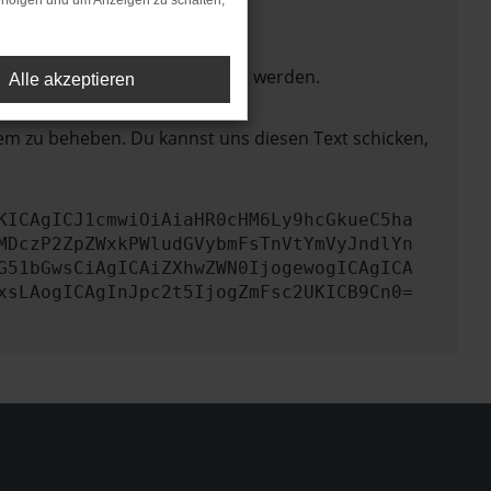
rfolgen und um Anzeigen zu schalten,
ktionen nicht mehr unterstützt werden.
Alle akzeptieren
lem zu beheben. Du kannst uns diesen Text schicken,
KICAgICJ1cmwiOiAiaHR0cHM6Ly9hcGkueC5ha
MDczP2ZpZWxkPWludGVybmFsTnVtYmVyJndlYn
G51bGwsCiAgICAiZXhwZWN0IjogewogICAgICA
xsLAogICAgInJpc2t5IjogZmFsc2UKICB9Cn0=