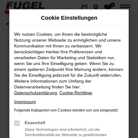
0
Zum
MENÜ
Hauptinhalt
Cookie Einstellungen
springen
Startseite
Fahrzeuge
Gesamtbestand
Wir nutzen Cookies, um Ihnen die bestmögliche
Nutzung unserer Webseite zu ermöglichen und unsere
Kommunikation mit Ihnen zu verbessern. Wir
berücksichtigen hierbei Ihre Präferenzen und
Fehler: Network Error
verarbeiten Daten für Marketing und Statistiken nur,
wenn Sie uns Ihre Einwilligung geben. Wenn Sie zu
Beim Laden ist ein Fehler aufgetreten.
einem späteren Zeitpunkt Ihre Meinung ändern, können
Hier sind ein paar Tipps, die dir helfen können:
Sie die Einwilligung jederzeit für die Zukunft widerrufen.
Weitere Informationen zum Umfang der
Datenverarbeitung finden Sie hier:
Überprüfe deine Firewall und deine
Datenschutzerklärung
,
Cookie-Richtlinie
.
Internetverbindung.
Impressum
Laden andere Webseiten, zum Beispiel
deine Suchmaschine?
Folgende Kategorien von Cookies werden von uns eingesetzt:
Prüfe deine Browsererweiterungen.
Essentiell
Manche Erweiterungen, wie Werbeblocker,
Diese Technologien sind erforderlich, um die
können das Laden bestimmter Seiten
Kernfunktionalität der Webseite zu gewährleisten.