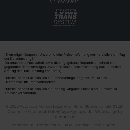
Ehemaliger Neupreis (Unverbindliche Preisempfehlung des Herstellers am Tag
1
der Erstzulassung).
Der errechnete Preisvorteil sowie die angegebene Ersparnis errechnet sich
gegenüber der ehemaligen unverbindlichen Preisempfehlung des Herstellers
am Tag der Erstzulassung (Neupreis).
2
Hierbei handelt es sich um ein Finanzierungs-Angebot. Preise sind
Bruttopreise. Irrtümer vorbehalten.
3
Hierbei handelt es sich um ein Leasing-Angebot. Preise sind Bruttopreise.
Irrtümer vorbehalten.
© 2026 Autohaus Markus Fugel e.K. | Hofer Straße 7c | DE- 09224
Chemnitz-Mittelbach | info@fugel-gruppe.de |
Webdesign by
audaris.de
Impressum
Datenschutz
AGB
Cookie Einstellungen