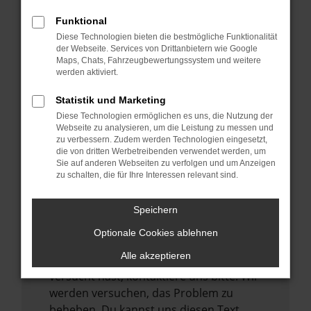
verhindern. Funktioniert die Seite in einem
Funktional
anderen Browser oder in einem privaten
Diese Technologien bieten die bestmögliche Funktionalität
Fenster?
der Webseite. Services von Drittanbietern wie Google
Maps, Chats, Fahrzeugbewertungssystem und weitere
Starte dein Gerät neu.
werden aktiviert.
Das kann manchmal helfen,
vorübergehende Probleme zu beheben.
Statistik und Marketing
Diese Technologien ermöglichen es uns, die Nutzung der
Stelle sicher, dass dein Browser und dein
Webseite zu analysieren, um die Leistung zu messen und
Betriebssystem auf dem neuesten Stand
zu verbessern. Zudem werden Technologien eingesetzt,
sind.
die von dritten Werbetreibenden verwendet werden, um
Sie auf anderen Webseiten zu verfolgen und um Anzeigen
Veraltete Software birgt nicht nur ein
zu schalten, die für Ihre Interessen relevant sind.
Sicherheitsrisiko, sondern kann auch dazu
führen, dass bestimmte Funktionen nicht
Speichern
mehr unterstützt werden.
Optionale Cookies ablehnen
Wende dich an den Webseitenbetreiber.
Alle akzeptieren
Wenn du alle oben genannten Schritte
versucht hast, kontaktiere uns bitte. Wir
werden versuchen, das Problem zu
beheben. Du kannst uns diesen Text