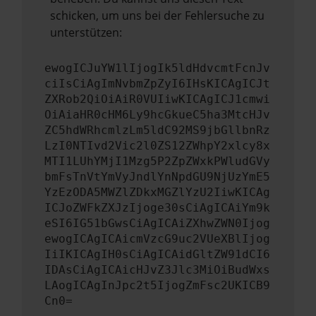
schicken, um uns bei der Fehlersuche zu
unterstützen:
ewogICJuYW1lIjogIk5ldHdvcmtFcnJv
ciIsCiAgImNvbmZpZyI6IHsKICAgICJt
ZXRob2QiOiAiR0VUIiwKICAgICJ1cmwi
OiAiaHR0cHM6Ly9hcGkueC5ha3MtcHJv
ZC5hdWRhcmlzLm5ldC92MS9jbGllbnRz
LzI0NTIvd2Vic2l0ZS12ZWhpY2xlcy8x
MTI1LUhYMjI1Mzg5P2ZpZWxkPWludGVy
bmFsTnVtYmVyJndlYnNpdGU9NjUzYmE5
YzEzODA5MWZlZDkxMGZlYzU2IiwKICAg
ICJoZWFkZXJzIjoge30sCiAgICAiYm9k
eSI6IG51bGwsCiAgICAiZXhwZWN0Ijog
ewogICAgICAicmVzcG9uc2VUeXBlIjog
IiIKICAgIH0sCiAgICAidGltZW91dCI6
IDAsCiAgICAicHJvZ3Jlc3MiOiBudWxs
LAogICAgInJpc2t5IjogZmFsc2UKICB9
Cn0=