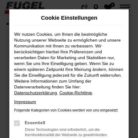
0
Zum
MENÜ
Hauptinhalt
Cookie Einstellungen
springen
Startseite
Fahrzeuge
Gesamtbestand
Wir nutzen Cookies, um Ihnen die bestmögliche
Nutzung unserer Webseite zu ermöglichen und unsere
Kommunikation mit Ihnen zu verbessern. Wir
berücksichtigen hierbei Ihre Präferenzen und
Fehler: Network Error
verarbeiten Daten für Marketing und Statistiken nur,
wenn Sie uns Ihre Einwilligung geben. Wenn Sie zu
Beim Laden ist ein Fehler aufgetreten.
einem späteren Zeitpunkt Ihre Meinung ändern, können
Hier sind ein paar Tipps, die dir helfen können:
Sie die Einwilligung jederzeit für die Zukunft widerrufen.
Weitere Informationen zum Umfang der
Datenverarbeitung finden Sie hier:
Überprüfe deine Firewall und deine
Datenschutzerklärung
,
Cookie-Richtlinie
.
Internetverbindung.
Impressum
Laden andere Webseiten, zum Beispiel
deine Suchmaschine?
Folgende Kategorien von Cookies werden von uns eingesetzt:
Prüfe deine Browsererweiterungen.
Essentiell
Manche Erweiterungen, wie Werbeblocker,
Diese Technologien sind erforderlich, um die
können das Laden bestimmter Seiten
Kernfunktionalität der Webseite zu gewährleisten.