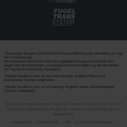
Ehemaliger Neupreis (Unverbindliche Preisempfehlung des Herstellers am Tag
1
der Erstzulassung).
Der errechnete Preisvorteil sowie die angegebene Ersparnis errechnet sich
gegenüber der ehemaligen unverbindlichen Preisempfehlung des Herstellers
am Tag der Erstzulassung (Neupreis).
2
Hierbei handelt es sich um ein Finanzierungs-Angebot. Preise sind
Bruttopreise. Irrtümer vorbehalten.
3
Hierbei handelt es sich um ein Leasing-Angebot. Preise sind Bruttopreise.
Irrtümer vorbehalten.
© 2026 Autohaus Markus Fugel e.K. | Hofer Straße 7c | DE- 09224
Chemnitz-Mittelbach | info@fugel-gruppe.de |
Webdesign by
audaris.de
Impressum
Datenschutz
AGB
Cookie Einstellungen