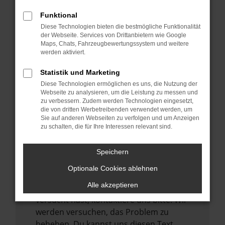
verhindern. Funktioniert die Seite in einem
Funktional
anderen Browser oder in einem privaten
Diese Technologien bieten die bestmögliche Funktionalität
Fenster?
der Webseite. Services von Drittanbietern wie Google
Maps, Chats, Fahrzeugbewertungssystem und weitere
Starte dein Gerät neu.
werden aktiviert.
Das kann manchmal helfen,
vorübergehende Probleme zu beheben.
Statistik und Marketing
Diese Technologien ermöglichen es uns, die Nutzung der
Stelle sicher, dass dein Browser und dein
Webseite zu analysieren, um die Leistung zu messen und
Betriebssystem auf dem neuesten Stand
zu verbessern. Zudem werden Technologien eingesetzt,
sind.
die von dritten Werbetreibenden verwendet werden, um
Sie auf anderen Webseiten zu verfolgen und um Anzeigen
Veraltete Software birgt nicht nur ein
zu schalten, die für Ihre Interessen relevant sind.
Sicherheitsrisiko, sondern kann auch dazu
führen, dass bestimmte Funktionen nicht
Speichern
mehr unterstützt werden.
Optionale Cookies ablehnen
Wende dich an den Webseitenbetreiber.
Alle akzeptieren
Wenn du alle oben genannten Schritte
versucht hast, kontaktiere uns bitte. Wir
werden versuchen, das Problem zu
beheben. Du kannst uns diesen Text