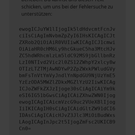
schicken, um uns bei der Fehlersuche zu
unterstützen:
ewogICJuYW1lIjogIk5ldHdvcmtFcnJv
ciIsCiAgImNvbmZpZyI6IHsKICAgICJt
ZXRob2QiOiAiR0VUIiwKICAgICJ1cmwi
OiAiaHR0cHM6Ly9hcGkueC5ha3MtcHJv
ZC5hdWRhcmlzLm5ldC92MS9jbGllbnRz
LzI0NTIvd2Vic2l0ZS12ZWhpY2xlcy8w
OTIzLTZTMjAwNDYwP2ZpZWxkPWludGVy
bmFsTnVtYmVyJndlYnNpdGU9NjUzYmE5
YzEzODA5MWZlZDkxMGZlYzU2IiwKICAg
ICJoZWFkZXJzIjoge30sCiAgICAiYm9k
eSI6IG51bGwsCiAgICAiZXhwZWN0Ijog
ewogICAgICAicmVzcG9uc2VUeXBlIjog
IiIKICAgIH0sCiAgICAidGltZW91dCI6
IDAsCiAgICAicHJvZ3Jlc3MiOiBudWxs
LAogICAgInJpc2t5IjogZmFsc2UKICB9
Cn0=