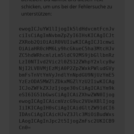
schicken, um uns bei der Fehlersuche zu
unterstützen:
ewogICJuYW1lIjogIk5ldHdvcmtFcnJv
ciIsCiAgImNvbmZpZyI6IHsKICAgICJt
ZXRob2QiOiAiR0VUIiwKICAgICJ1cmwi
OiAiaHR0cHM6Ly9hcGkueC5ha3MtcHJv
ZC5hdWRhcmlzLm5ldC92MS9jbGllbnRz
LzI0NTIvd2Vic2l0ZS12ZWhpY2xlcy8w
NjI2LVBVMjEzMjA0P2ZpZWxkPWludGVy
bmFsTnVtYmVyJndlYnNpdGU9NjUzYmE5
YzEzODA5MWZlZDkxMGZlYzU2IiwKICAg
ICJoZWFkZXJzIjoge30sCiAgICAiYm9k
eSI6IG51bGwsCiAgICAiZXhwZWN0Ijog
ewogICAgICAicmVzcG9uc2VUeXBlIjog
IiIKICAgIH0sCiAgICAidGltZW91dCI6
IDAsCiAgICAicHJvZ3Jlc3MiOiBudWxs
LAogICAgInJpc2t5IjogZmFsc2UKICB9
Cn0=