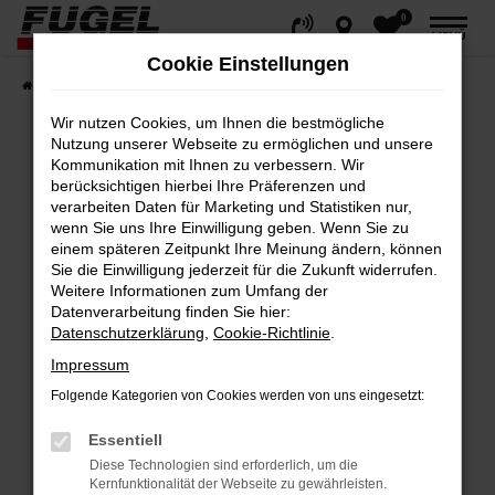
0
Zum
MENÜ
Hauptinhalt
Cookie Einstellungen
springen
Startseite
Fahrzeuge
Gesamtbestand
Wir nutzen Cookies, um Ihnen die bestmögliche
Nutzung unserer Webseite zu ermöglichen und unsere
Kommunikation mit Ihnen zu verbessern. Wir
berücksichtigen hierbei Ihre Präferenzen und
Fehler: Network Error
verarbeiten Daten für Marketing und Statistiken nur,
wenn Sie uns Ihre Einwilligung geben. Wenn Sie zu
Beim Laden ist ein Fehler aufgetreten.
einem späteren Zeitpunkt Ihre Meinung ändern, können
Hier sind ein paar Tipps, die dir helfen können:
Sie die Einwilligung jederzeit für die Zukunft widerrufen.
Weitere Informationen zum Umfang der
Datenverarbeitung finden Sie hier:
Überprüfe deine Firewall und deine
Datenschutzerklärung
,
Cookie-Richtlinie
.
Internetverbindung.
Impressum
Laden andere Webseiten, zum Beispiel
deine Suchmaschine?
Folgende Kategorien von Cookies werden von uns eingesetzt:
Prüfe deine Browsererweiterungen.
Essentiell
Manche Erweiterungen, wie Werbeblocker,
Diese Technologien sind erforderlich, um die
können das Laden bestimmter Seiten
Kernfunktionalität der Webseite zu gewährleisten.