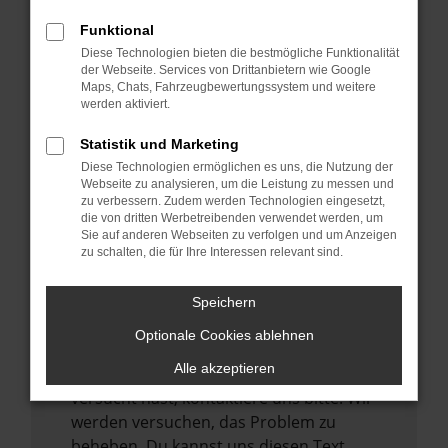
verhindern. Funktioniert die Seite in einem
Funktional
anderen Browser oder in einem privaten
Diese Technologien bieten die bestmögliche Funktionalität
Fenster?
der Webseite. Services von Drittanbietern wie Google
Maps, Chats, Fahrzeugbewertungssystem und weitere
Starte dein Gerät neu.
werden aktiviert.
Das kann manchmal helfen,
vorübergehende Probleme zu beheben.
Statistik und Marketing
Diese Technologien ermöglichen es uns, die Nutzung der
Stelle sicher, dass dein Browser und dein
Webseite zu analysieren, um die Leistung zu messen und
Betriebssystem auf dem neuesten Stand
zu verbessern. Zudem werden Technologien eingesetzt,
sind.
die von dritten Werbetreibenden verwendet werden, um
Sie auf anderen Webseiten zu verfolgen und um Anzeigen
Veraltete Software birgt nicht nur ein
zu schalten, die für Ihre Interessen relevant sind.
Sicherheitsrisiko, sondern kann auch dazu
führen, dass bestimmte Funktionen nicht
Speichern
mehr unterstützt werden.
Optionale Cookies ablehnen
Wende dich an den Webseitenbetreiber.
Alle akzeptieren
Wenn du alle oben genannten Schritte
versucht hast, kontaktiere uns bitte. Wir
werden versuchen, das Problem zu
beheben. Du kannst uns diesen Text