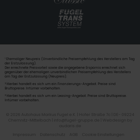
Ehemaliger Neupreis (Unverbindliche Preisempfehlung des Herstellers am Tag
1
der Erstzulassung).
Der errechnete Preisvorteil sowie die angegebene Ersparnis errechnet sich
gegenüber der ehemaligen unverbindlichen Preisempfehlung des Herstellers
am Tag der Erstzulassung (Neupreis).
2
Hierbei handelt es sich um ein Finanzierungs-Angebot. Preise sind
Bruttopreise. Irrtümer vorbehalten.
3
Hierbei handelt es sich um ein Leasing-Angebot. Preise sind Bruttopreise.
Irrtümer vorbehalten.
© 2026 Autohaus Markus Fugel e.K. | Hofer Straße 7c | DE- 09224
Chemnitz-Mittelbach | info@fugel-gruppe.de |
Webdesign by
audaris.de
Impressum
Datenschutz
AGB
Cookie Einstellungen