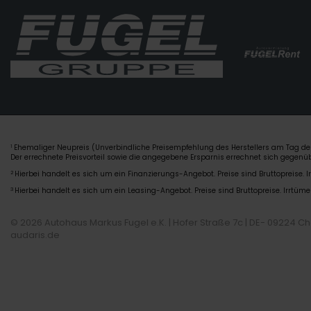
Ehemaliger Neupreis (Unverbindliche Preisempfehlung des Herstellers am Tag der
1
Der errechnete Preisvorteil sowie die angegebene Ersparnis errechnet sich gegen
2
Hierbei handelt es sich um ein Finanzierungs-Angebot. Preise sind Bruttopreise. I
3
Hierbei handelt es sich um ein Leasing-Angebot. Preise sind Bruttopreise. Irrtüme
© 2026 Autohaus Markus Fugel e.K. | Hofer Straße 7c | DE- 09224 C
audaris.de