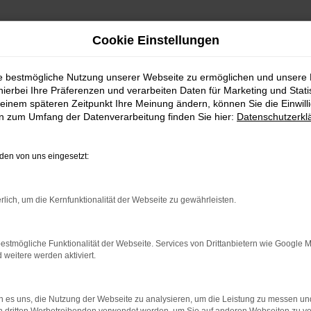
Cookie Einstellungen
ie bestmögliche Nutzung unserer Webseite zu ermöglichen und unsere
hierbei Ihre Präferenzen und verarbeiten Daten für Marketing und Stati
einem späteren Zeitpunkt Ihre Meinung ändern, können Sie die Einwillig
en zum Umfang der Datenverarbeitung finden Sie hier:
Datenschutzerkl
en von uns eingesetzt:
rlich, um die Kernfunktionalität der Webseite zu gewährleisten.
rbindung.
hmaschine?
estmögliche Funktionalität der Webseite. Services von Drittanbietern wie Google 
eitere werden aktiviert.
das Laden bestimmter Seiten verhindern. Funktioniert die
 es uns, die Nutzung der Webseite zu analysieren, um die Leistung zu messen u