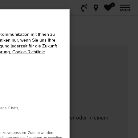
0
MENÜ
 Kommunikation mit Ihnen zu
stiken nur, wenn Sie uns Ihre
ung jederzeit für die Zukunft
ärung
,
Cookie-Richtlinie
.
Maps, Chats,
 Seite in einem anderen Browser oder in einem
nd zu verbessern. Zudem werden