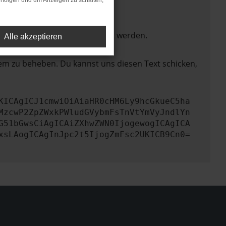
rfolgen und um Anzeigen zu schalten,
ktionen nicht mehr unterstützt werden.
Alle akzeptieren
lem zu beheben. Du kannst uns diesen Text schicken,
KICAgICJ1cmwiOiAiaHR0cHM6Ly9hcGkueC5ha
MzcwP2ZpZWxkPWludGVybmFsTnVtYmVyJndlYn
G51bGwsCiAgICAiZXhwZWN0IjogewogICAgICA
xsLAogICAgInJpc2t5IjogZmFsc2UKICB9Cn0=