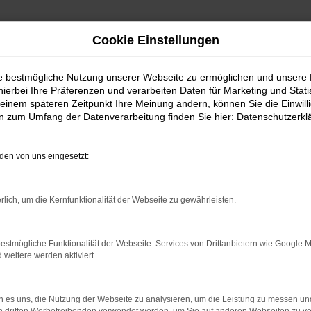
Cookie Einstellungen
ie bestmögliche Nutzung unserer Webseite zu ermöglichen und unsere
hierbei Ihre Präferenzen und verarbeiten Daten für Marketing und Stati
einem späteren Zeitpunkt Ihre Meinung ändern, können Sie die Einwillig
en zum Umfang der Datenverarbeitung finden Sie hier:
Datenschutzerkl
en von uns eingesetzt:
rlich, um die Kernfunktionalität der Webseite zu gewährleisten.
rbindung.
hmaschine?
estmögliche Funktionalität der Webseite. Services von Drittanbietern wie Google 
eitere werden aktiviert.
das Laden bestimmter Seiten verhindern. Funktioniert die
 es uns, die Nutzung der Webseite zu analysieren, um die Leistung zu messen u