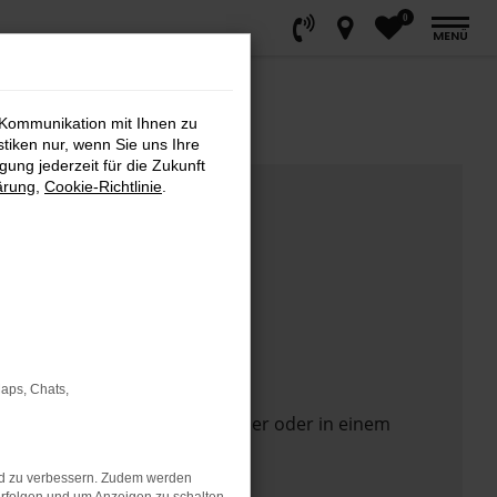
0
MENÜ
 Kommunikation mit Ihnen zu
stiken nur, wenn Sie uns Ihre
ung jederzeit für die Zukunft
ärung
,
Cookie-Richtlinie
.
Maps, Chats,
 Seite in einem anderen Browser oder in einem
nd zu verbessern. Zudem werden