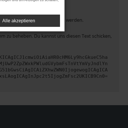
rfolgen und um Anzeigen zu schalten,
ktionen nicht mehr unterstützt werden.
Alle akzeptieren
lem zu beheben. Du kannst uns diesen Text schicken,
KICAgICJ1cmwiOiAiaHR0cHM6Ly9hcGkueC5ha
MjUwP2ZpZWxkPWludGVybmFsTnVtYmVyJndlYn
G51bGwsCiAgICAiZXhwZWN0IjogewogICAgICA
xsLAogICAgInJpc2t5IjogZmFsc2UKICB9Cn0=