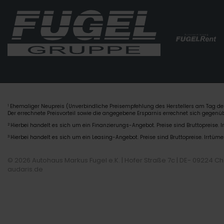
Ehemaliger Neupreis (Unverbindliche Preisempfehlung des Herstellers am Tag der
1
Der errechnete Preisvorteil sowie die angegebene Ersparnis errechnet sich gegen
2
Hierbei handelt es sich um ein Finanzierungs-Angebot. Preise sind Bruttopreise. I
3
Hierbei handelt es sich um ein Leasing-Angebot. Preise sind Bruttopreise. Irrtüme
© 2026 Autohaus Markus Fugel e.K. | Hofer Straße 7c | DE- 09224 C
audaris.de