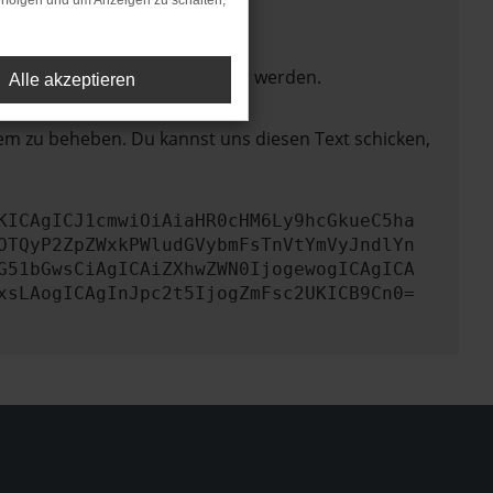
rfolgen und um Anzeigen zu schalten,
ktionen nicht mehr unterstützt werden.
Alle akzeptieren
lem zu beheben. Du kannst uns diesen Text schicken,
KICAgICJ1cmwiOiAiaHR0cHM6Ly9hcGkueC5ha
OTQyP2ZpZWxkPWludGVybmFsTnVtYmVyJndlYn
G51bGwsCiAgICAiZXhwZWN0IjogewogICAgICA
xsLAogICAgInJpc2t5IjogZmFsc2UKICB9Cn0=