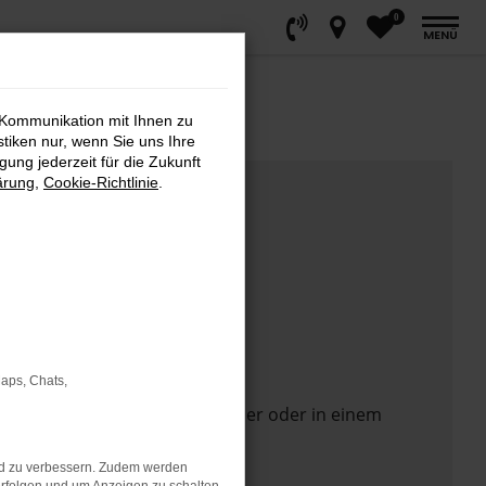
0
MENÜ
 Kommunikation mit Ihnen zu
stiken nur, wenn Sie uns Ihre
ung jederzeit für die Zukunft
ärung
,
Cookie-Richtlinie
.
Maps, Chats,
 Seite in einem anderen Browser oder in einem
nd zu verbessern. Zudem werden