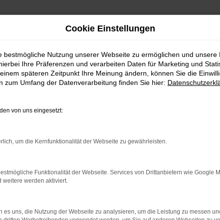
Cookie Einstellungen
ie bestmögliche Nutzung unserer Webseite zu ermöglichen und unsere
hierbei Ihre Präferenzen und verarbeiten Daten für Marketing und Stati
einem späteren Zeitpunkt Ihre Meinung ändern, können Sie die Einwillig
en zum Umfang der Datenverarbeitung finden Sie hier:
Datenschutzerkl
en von uns eingesetzt:
rlich, um die Kernfunktionalität der Webseite zu gewährleisten.
rbindung.
hmaschine?
estmögliche Funktionalität der Webseite. Services von Drittanbietern wie Google 
eitere werden aktiviert.
das Laden bestimmter Seiten verhindern. Funktioniert die
 es uns, die Nutzung der Webseite zu analysieren, um die Leistung zu messen u