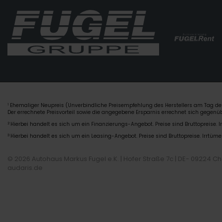
Ehemaliger Neupreis (Unverbindliche Preisempfehlung des Herstellers am Tag der
1
Der errechnete Preisvorteil sowie die angegebene Ersparnis errechnet sich gegen
2
Hierbei handelt es sich um ein Finanzierungs-Angebot. Preise sind Bruttopreise. I
3
Hierbei handelt es sich um ein Leasing-Angebot. Preise sind Bruttopreise. Irrtüme
© 2026 Autohaus Markus Fugel e.K. | Hofer Straße 7c | DE- 09224 C
audaris.de