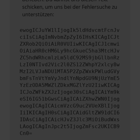
schicken, um uns bei der Fehlersuche zu
unterstützen:
ewogICJuYW1lIjogIk5ldHdvcmtFcnJv
ciIsCiAgImNvbmZpZyI6IHsKICAgICJt
ZXRob2QiOiAiR0VUIiwKICAgICJ1cmwi
OiAiaHR0cHM6Ly9hcGkueC5ha3MtcHJv
ZC5hdWRhcmlzLm5ldC92MS9jbGllbnRz
LzI0NTIvd2Vic2l0ZS12ZWhpY2xlcy8w
MzI2LVJaNDU1MTA5P2ZpZWxkPWludGVy
bmFsTnVtYmVyJndlYnNpdGU9NjUzYmE5
YzEzODA5MWZlZDkxMGZlYzU2IiwKICAg
ICJoZWFkZXJzIjoge30sCiAgICAiYm9k
eSI6IG51bGwsCiAgICAiZXhwZWN0Ijog
ewogICAgICAicmVzcG9uc2VUeXBlIjog
IiIKICAgIH0sCiAgICAidGltZW91dCI6
IDAsCiAgICAicHJvZ3Jlc3MiOiBudWxs
LAogICAgInJpc2t5IjogZmFsc2UKICB9
Cn0=