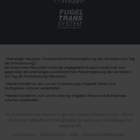
Ehemaliger Neupreis (Unverbindliche Preisempfehlung des Herstellers am Tag
1
der Erstzulassung).
Der errechnete Preisvorteil sowie die angegebene Ersparnis errechnet sich
gegenüber der ehemaligen unverbindlichen Preisempfehlung des Herstellers
am Tag der Erstzulassung (Neupreis).
2
Hierbei handelt es sich um ein Finanzierungs-Angebot. Preise sind
Bruttopreise. Irrtümer vorbehalten.
3
Hierbei handelt es sich um ein Leasing-Angebot. Preise sind Bruttopreise.
Irrtümer vorbehalten.
© 2026 Autohaus Markus Fugel e.K. | Hofer Straße 7c | DE- 09224
Chemnitz-Mittelbach | info@fugel-gruppe.de |
Webdesign by
audaris.de
Impressum
Datenschutz
AGB
Cookie Einstellungen