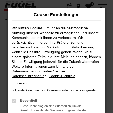
0
Zum
MENÜ
Hauptinhalt
Cookie Einstellungen
springen
Startseite
Fahrzeuge
Gesamtbestand
Wir nutzen Cookies, um Ihnen die bestmögliche
Nutzung unserer Webseite zu ermöglichen und unsere
Kommunikation mit Ihnen zu verbessern. Wir
berücksichtigen hierbei Ihre Präferenzen und
Fehler: Network Error
verarbeiten Daten für Marketing und Statistiken nur,
wenn Sie uns Ihre Einwilligung geben. Wenn Sie zu
Beim Laden ist ein Fehler aufgetreten.
einem späteren Zeitpunkt Ihre Meinung ändern, können
Hier sind ein paar Tipps, die dir helfen können:
Sie die Einwilligung jederzeit für die Zukunft widerrufen.
Weitere Informationen zum Umfang der
Datenverarbeitung finden Sie hier:
Überprüfe deine Firewall und deine
Datenschutzerklärung
,
Cookie-Richtlinie
.
Internetverbindung.
Impressum
Laden andere Webseiten, zum Beispiel
deine Suchmaschine?
Folgende Kategorien von Cookies werden von uns eingesetzt:
Prüfe deine Browsererweiterungen.
Essentiell
Manche Erweiterungen, wie Werbeblocker,
Diese Technologien sind erforderlich, um die
können das Laden bestimmter Seiten
Kernfunktionalität der Webseite zu gewährleisten.