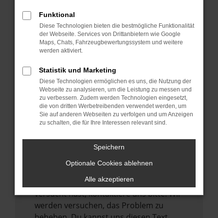
verhindern. Funktioniert die Seite in einem
Funktional
anderen Browser oder in einem privaten
Diese Technologien bieten die bestmögliche Funktionalität
Fenster?
der Webseite. Services von Drittanbietern wie Google
Maps, Chats, Fahrzeugbewertungssystem und weitere
Starte dein Gerät neu.
werden aktiviert.
Das kann manchmal helfen,
vorübergehende Probleme zu beheben.
Statistik und Marketing
Diese Technologien ermöglichen es uns, die Nutzung der
Stelle sicher, dass dein Browser und dein
Webseite zu analysieren, um die Leistung zu messen und
Betriebssystem auf dem neuesten Stand
zu verbessern. Zudem werden Technologien eingesetzt,
sind.
die von dritten Werbetreibenden verwendet werden, um
Sie auf anderen Webseiten zu verfolgen und um Anzeigen
Veraltete Software birgt nicht nur ein
zu schalten, die für Ihre Interessen relevant sind.
Sicherheitsrisiko, sondern kann auch dazu
führen, dass bestimmte Funktionen nicht
Speichern
mehr unterstützt werden.
Optionale Cookies ablehnen
Wende dich an den Webseitenbetreiber.
Alle akzeptieren
Wenn du alle oben genannten Schritte
versucht hast, kontaktiere uns bitte. Wir
werden versuchen, das Problem zu
beheben. Du kannst uns diesen Text