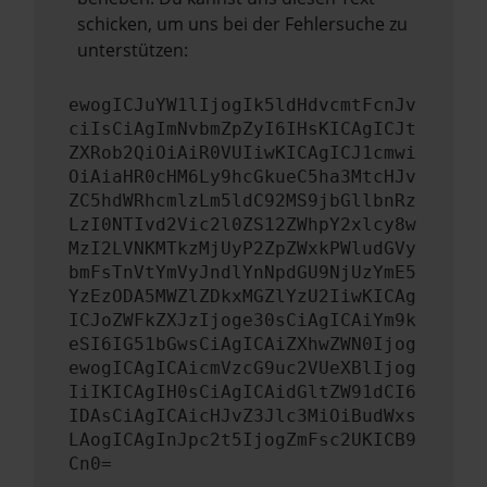
schicken, um uns bei der Fehlersuche zu
unterstützen:
ewogICJuYW1lIjogIk5ldHdvcmtFcnJv
ciIsCiAgImNvbmZpZyI6IHsKICAgICJt
ZXRob2QiOiAiR0VUIiwKICAgICJ1cmwi
OiAiaHR0cHM6Ly9hcGkueC5ha3MtcHJv
ZC5hdWRhcmlzLm5ldC92MS9jbGllbnRz
LzI0NTIvd2Vic2l0ZS12ZWhpY2xlcy8w
MzI2LVNKMTkzMjUyP2ZpZWxkPWludGVy
bmFsTnVtYmVyJndlYnNpdGU9NjUzYmE5
YzEzODA5MWZlZDkxMGZlYzU2IiwKICAg
ICJoZWFkZXJzIjoge30sCiAgICAiYm9k
eSI6IG51bGwsCiAgICAiZXhwZWN0Ijog
ewogICAgICAicmVzcG9uc2VUeXBlIjog
IiIKICAgIH0sCiAgICAidGltZW91dCI6
IDAsCiAgICAicHJvZ3Jlc3MiOiBudWxs
LAogICAgInJpc2t5IjogZmFsc2UKICB9
Cn0=