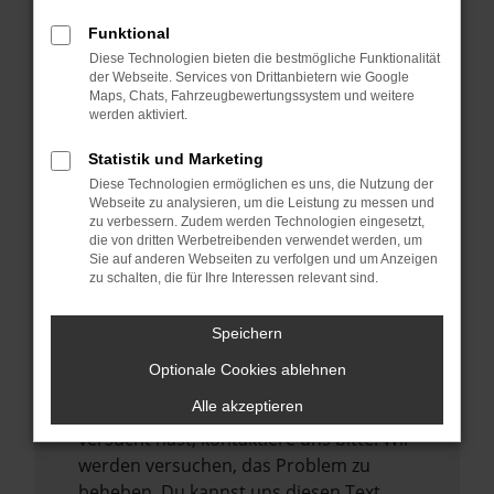
verhindern. Funktioniert die Seite in einem
Funktional
anderen Browser oder in einem privaten
Diese Technologien bieten die bestmögliche Funktionalität
Fenster?
der Webseite. Services von Drittanbietern wie Google
Maps, Chats, Fahrzeugbewertungssystem und weitere
Starte dein Gerät neu.
werden aktiviert.
Das kann manchmal helfen,
vorübergehende Probleme zu beheben.
Statistik und Marketing
Diese Technologien ermöglichen es uns, die Nutzung der
Stelle sicher, dass dein Browser und dein
Webseite zu analysieren, um die Leistung zu messen und
Betriebssystem auf dem neuesten Stand
zu verbessern. Zudem werden Technologien eingesetzt,
sind.
die von dritten Werbetreibenden verwendet werden, um
Sie auf anderen Webseiten zu verfolgen und um Anzeigen
Veraltete Software birgt nicht nur ein
zu schalten, die für Ihre Interessen relevant sind.
Sicherheitsrisiko, sondern kann auch dazu
führen, dass bestimmte Funktionen nicht
Speichern
mehr unterstützt werden.
Optionale Cookies ablehnen
Wende dich an den Webseitenbetreiber.
Alle akzeptieren
Wenn du alle oben genannten Schritte
versucht hast, kontaktiere uns bitte. Wir
werden versuchen, das Problem zu
beheben. Du kannst uns diesen Text