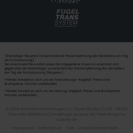
Ehemaliger Neupreis (Unverbindliche Preisempfehlung des Herstellers am Tag
1
der Erstzulassung).
Der errechnete Preisvorteil sowie die angegebene Ersparnis errechnet sich
gegenüber der ehemaligen unverbindlichen Preisempfehlung des Herstellers
am Tag der Erstzulassung (Neupreis).
2
Hierbei handelt es sich um ein Finanzierungs-Angebot. Preise sind
Bruttopreise. Irrtümer vorbehalten.
3
Hierbei handelt es sich um ein Leasing-Angebot. Preise sind Bruttopreise.
Irrtümer vorbehalten.
© 2026 Autohaus Markus Fugel e.K. | Hofer Straße 7c | DE- 09224
Chemnitz-Mittelbach | info@fugel-gruppe.de |
Webdesign by
audaris.de
Impressum
Datenschutz
AGB
Cookie Einstellungen