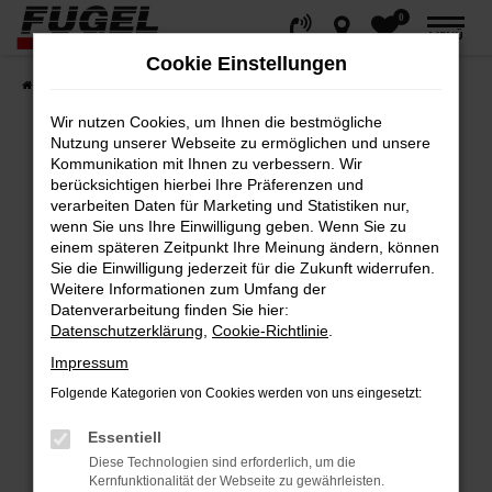
0
Zum
MENÜ
Hauptinhalt
Cookie Einstellungen
springen
Startseite
Fahrzeuge
Gesamtbestand
Wir nutzen Cookies, um Ihnen die bestmögliche
Nutzung unserer Webseite zu ermöglichen und unsere
Kommunikation mit Ihnen zu verbessern. Wir
berücksichtigen hierbei Ihre Präferenzen und
Fehler: Network Error
verarbeiten Daten für Marketing und Statistiken nur,
wenn Sie uns Ihre Einwilligung geben. Wenn Sie zu
Beim Laden ist ein Fehler aufgetreten.
einem späteren Zeitpunkt Ihre Meinung ändern, können
Hier sind ein paar Tipps, die dir helfen können:
Sie die Einwilligung jederzeit für die Zukunft widerrufen.
Weitere Informationen zum Umfang der
Datenverarbeitung finden Sie hier:
Überprüfe deine Firewall und deine
Datenschutzerklärung
,
Cookie-Richtlinie
.
Internetverbindung.
Impressum
Laden andere Webseiten, zum Beispiel
deine Suchmaschine?
Folgende Kategorien von Cookies werden von uns eingesetzt:
Prüfe deine Browsererweiterungen.
Essentiell
Manche Erweiterungen, wie Werbeblocker,
Diese Technologien sind erforderlich, um die
können das Laden bestimmter Seiten
Kernfunktionalität der Webseite zu gewährleisten.