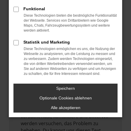
verhindern. Funktioniert die Seite in einem
Funktional
anderen Browser oder in einem privaten
Diese Technologien bieten die bestmögliche Funktionalität
Fenster?
der Webseite. Services von Drittanbietern wie Google
Maps, Chats, Fahrzeugbewertungssystem und weitere
Starte dein Gerät neu.
werden aktiviert.
Das kann manchmal helfen,
vorübergehende Probleme zu beheben.
Statistik und Marketing
Diese Technologien ermöglichen es uns, die Nutzung der
Stelle sicher, dass dein Browser und dein
Webseite zu analysieren, um die Leistung zu messen und
Betriebssystem auf dem neuesten Stand
zu verbessern. Zudem werden Technologien eingesetzt,
sind.
die von dritten Werbetreibenden verwendet werden, um
Sie auf anderen Webseiten zu verfolgen und um Anzeigen
Veraltete Software birgt nicht nur ein
zu schalten, die für Ihre Interessen relevant sind.
Sicherheitsrisiko, sondern kann auch dazu
führen, dass bestimmte Funktionen nicht
Speichern
mehr unterstützt werden.
Optionale Cookies ablehnen
Wende dich an den Webseitenbetreiber.
Alle akzeptieren
Wenn du alle oben genannten Schritte
versucht hast, kontaktiere uns bitte. Wir
werden versuchen, das Problem zu
beheben. Du kannst uns diesen Text