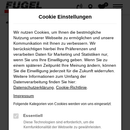
0
Zum
MENÜ
Hauptinhalt
Cookie Einstellungen
springen
Startseite
Fahrzeuge
Gesamtbestand
Wir nutzen Cookies, um Ihnen die bestmögliche
Nutzung unserer Webseite zu ermöglichen und unsere
Kommunikation mit Ihnen zu verbessern. Wir
berücksichtigen hierbei Ihre Präferenzen und
Fehler: Network Error
verarbeiten Daten für Marketing und Statistiken nur,
wenn Sie uns Ihre Einwilligung geben. Wenn Sie zu
Beim Laden ist ein Fehler aufgetreten.
einem späteren Zeitpunkt Ihre Meinung ändern, können
Hier sind ein paar Tipps, die dir helfen können:
Sie die Einwilligung jederzeit für die Zukunft widerrufen.
Weitere Informationen zum Umfang der
Datenverarbeitung finden Sie hier:
Überprüfe deine Firewall und deine
Datenschutzerklärung
,
Cookie-Richtlinie
.
Internetverbindung.
Impressum
Laden andere Webseiten, zum Beispiel
deine Suchmaschine?
Folgende Kategorien von Cookies werden von uns eingesetzt:
Prüfe deine Browsererweiterungen.
Essentiell
Manche Erweiterungen, wie Werbeblocker,
Diese Technologien sind erforderlich, um die
können das Laden bestimmter Seiten
Kernfunktionalität der Webseite zu gewährleisten.