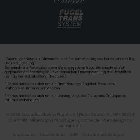
Ehemaliger Neupreis (Unverbindliche Preisempfehlung des Herstellers am Tag
1
der Erstzulassung).
Der errechnete Preisvorteil sowie die angegebene Ersparnis errechnet sich
gegenüber der ehemaligen unverbindlichen Preisempfehlung des Herstellers
am Tag der Erstzulassung (Neupreis).
2
Hierbei handelt es sich um ein Finanzierungs-Angebot. Preise sind
Bruttopreise. Irrtümer vorbehalten.
3
Hierbei handelt es sich um ein Leasing-Angebot. Preise sind Bruttopreise.
Irrtümer vorbehalten.
© 2026 Autohaus Markus Fugel e.K. | Hofer Straße 7c | DE- 09224
Chemnitz-Mittelbach | info@fugel-gruppe.de |
Webdesign by
audaris.de
Impressum
Datenschutz
AGB
Cookie Einstellungen