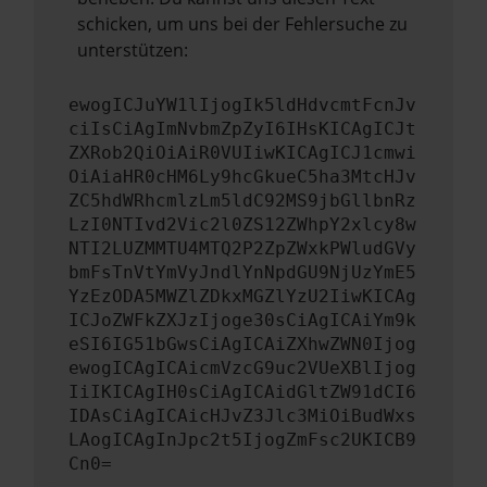
schicken, um uns bei der Fehlersuche zu
unterstützen:
ewogICJuYW1lIjogIk5ldHdvcmtFcnJv
ciIsCiAgImNvbmZpZyI6IHsKICAgICJt
ZXRob2QiOiAiR0VUIiwKICAgICJ1cmwi
OiAiaHR0cHM6Ly9hcGkueC5ha3MtcHJv
ZC5hdWRhcmlzLm5ldC92MS9jbGllbnRz
LzI0NTIvd2Vic2l0ZS12ZWhpY2xlcy8w
NTI2LUZMMTU4MTQ2P2ZpZWxkPWludGVy
bmFsTnVtYmVyJndlYnNpdGU9NjUzYmE5
YzEzODA5MWZlZDkxMGZlYzU2IiwKICAg
ICJoZWFkZXJzIjoge30sCiAgICAiYm9k
eSI6IG51bGwsCiAgICAiZXhwZWN0Ijog
ewogICAgICAicmVzcG9uc2VUeXBlIjog
IiIKICAgIH0sCiAgICAidGltZW91dCI6
IDAsCiAgICAicHJvZ3Jlc3MiOiBudWxs
LAogICAgInJpc2t5IjogZmFsc2UKICB9
Cn0=