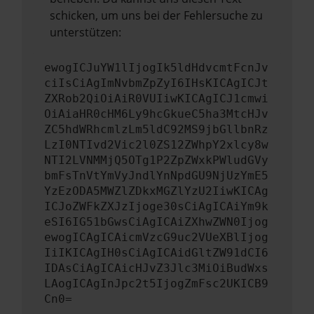
schicken, um uns bei der Fehlersuche zu
unterstützen:
ewogICJuYW1lIjogIk5ldHdvcmtFcnJv
ciIsCiAgImNvbmZpZyI6IHsKICAgICJt
ZXRob2QiOiAiR0VUIiwKICAgICJ1cmwi
OiAiaHR0cHM6Ly9hcGkueC5ha3MtcHJv
ZC5hdWRhcmlzLm5ldC92MS9jbGllbnRz
LzI0NTIvd2Vic2l0ZS12ZWhpY2xlcy8w
NTI2LVNMMjQ5OTg1P2ZpZWxkPWludGVy
bmFsTnVtYmVyJndlYnNpdGU9NjUzYmE5
YzEzODA5MWZlZDkxMGZlYzU2IiwKICAg
ICJoZWFkZXJzIjoge30sCiAgICAiYm9k
eSI6IG51bGwsCiAgICAiZXhwZWN0Ijog
ewogICAgICAicmVzcG9uc2VUeXBlIjog
IiIKICAgIH0sCiAgICAidGltZW91dCI6
IDAsCiAgICAicHJvZ3Jlc3MiOiBudWxs
LAogICAgInJpc2t5IjogZmFsc2UKICB9
Cn0=