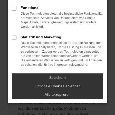
verhindern. Funktioniert die Seite in einem
Funktional
anderen Browser oder in einem privaten
Diese Technologien bieten die bestmögliche Funktionalität
Fenster?
der Webseite. Services von Drittanbietern wie Google
Maps, Chats, Fahrzeugbewertungssystem und weitere
Starte dein Gerät neu.
werden aktiviert.
Das kann manchmal helfen,
vorübergehende Probleme zu beheben.
Statistik und Marketing
Diese Technologien ermöglichen es uns, die Nutzung der
Stelle sicher, dass dein Browser und dein
Webseite zu analysieren, um die Leistung zu messen und
Betriebssystem auf dem neuesten Stand
zu verbessern. Zudem werden Technologien eingesetzt,
sind.
die von dritten Werbetreibenden verwendet werden, um
Sie auf anderen Webseiten zu verfolgen und um Anzeigen
Veraltete Software birgt nicht nur ein
zu schalten, die für Ihre Interessen relevant sind.
Sicherheitsrisiko, sondern kann auch dazu
führen, dass bestimmte Funktionen nicht
Speichern
mehr unterstützt werden.
Optionale Cookies ablehnen
Wende dich an den Webseitenbetreiber.
Alle akzeptieren
Wenn du alle oben genannten Schritte
versucht hast, kontaktiere uns bitte. Wir
werden versuchen, das Problem zu
beheben. Du kannst uns diesen Text