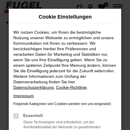
0
Zum
MENÜ
Hauptinhalt
Cookie Einstellungen
springen
Startseite
Fahrzeuge
Gesamtbestand
Wir nutzen Cookies, um Ihnen die bestmögliche
Nutzung unserer Webseite zu ermöglichen und unsere
Kommunikation mit Ihnen zu verbessern. Wir
berücksichtigen hierbei Ihre Präferenzen und
Fehler: Network Error
verarbeiten Daten für Marketing und Statistiken nur,
wenn Sie uns Ihre Einwilligung geben. Wenn Sie zu
Beim Laden ist ein Fehler aufgetreten.
einem späteren Zeitpunkt Ihre Meinung ändern, können
Hier sind ein paar Tipps, die dir helfen können:
Sie die Einwilligung jederzeit für die Zukunft widerrufen.
Weitere Informationen zum Umfang der
Datenverarbeitung finden Sie hier:
Überprüfe deine Firewall und deine
Datenschutzerklärung
,
Cookie-Richtlinie
.
Internetverbindung.
Impressum
Laden andere Webseiten, zum Beispiel
deine Suchmaschine?
Folgende Kategorien von Cookies werden von uns eingesetzt:
Prüfe deine Browsererweiterungen.
Essentiell
Manche Erweiterungen, wie Werbeblocker,
Diese Technologien sind erforderlich, um die
können das Laden bestimmter Seiten
Kernfunktionalität der Webseite zu gewährleisten.