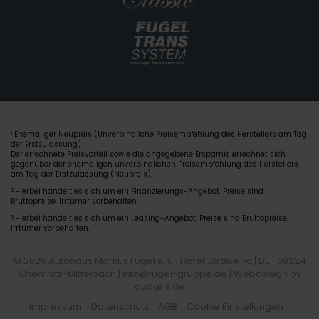
Ehemaliger Neupreis (Unverbindliche Preisempfehlung des Herstellers am Tag
1
der Erstzulassung).
Der errechnete Preisvorteil sowie die angegebene Ersparnis errechnet sich
gegenüber der ehemaligen unverbindlichen Preisempfehlung des Herstellers
am Tag der Erstzulassung (Neupreis).
2
Hierbei handelt es sich um ein Finanzierungs-Angebot. Preise sind
Bruttopreise. Irrtümer vorbehalten.
3
Hierbei handelt es sich um ein Leasing-Angebot. Preise sind Bruttopreise.
Irrtümer vorbehalten.
© 2026 Autohaus Markus Fugel e.K. | Hofer Straße 7c | DE- 09224
Chemnitz-Mittelbach | info@fugel-gruppe.de |
Webdesign by
audaris.de
Impressum
Datenschutz
AGB
Cookie Einstellungen