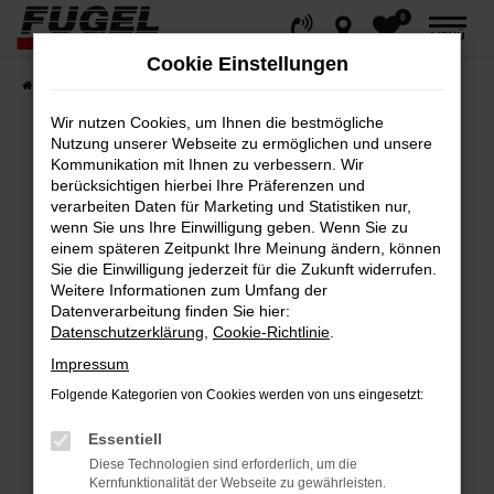
0
Zum
MENÜ
Hauptinhalt
Cookie Einstellungen
springen
Startseite
Fahrzeuge
Gesamtbestand
Wir nutzen Cookies, um Ihnen die bestmögliche
Nutzung unserer Webseite zu ermöglichen und unsere
Kommunikation mit Ihnen zu verbessern. Wir
berücksichtigen hierbei Ihre Präferenzen und
Fehler: Network Error
verarbeiten Daten für Marketing und Statistiken nur,
wenn Sie uns Ihre Einwilligung geben. Wenn Sie zu
Beim Laden ist ein Fehler aufgetreten.
einem späteren Zeitpunkt Ihre Meinung ändern, können
Hier sind ein paar Tipps, die dir helfen können:
Sie die Einwilligung jederzeit für die Zukunft widerrufen.
Weitere Informationen zum Umfang der
Datenverarbeitung finden Sie hier:
Überprüfe deine Firewall und deine
Datenschutzerklärung
,
Cookie-Richtlinie
.
Internetverbindung.
Impressum
Laden andere Webseiten, zum Beispiel
deine Suchmaschine?
Folgende Kategorien von Cookies werden von uns eingesetzt:
Prüfe deine Browsererweiterungen.
Essentiell
Manche Erweiterungen, wie Werbeblocker,
Diese Technologien sind erforderlich, um die
können das Laden bestimmter Seiten
Kernfunktionalität der Webseite zu gewährleisten.