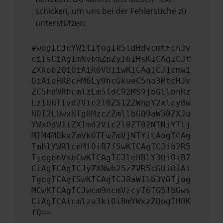
schicken, um uns bei der Fehlersuche zu
unterstützen:
ewogICJuYW1lIjogIk5ldHdvcmtFcnJv
ciIsCiAgImNvbmZpZyI6IHsKICAgICJt
ZXRob2QiOiAiR0VUIiwKICAgICJ1cmwi
OiAiaHR0cHM6Ly9hcGkueC5ha3MtcHJv
ZC5hdWRhcmlzLm5ldC92MS9jbGllbnRz
LzI0NTIvd2Vic2l0ZS12ZWhpY2xlcy8w
NDI2LUwxNTg0Mzc/ZmllbGQ9aW50ZXJu
YWxOdW1iZXImd2Vic2l0ZT02NTNiYTlj
MTM4MDkxZmVkOTEwZmVjNTYiLAogICAg
ImhlYWRlcnMiOiB7fSwKICAgICJib2R5
IjogbnVsbCwKICAgICJleHBlY3QiOiB7
CiAgICAgICJyZXNwb25zZVR5cGUiOiAi
IgogICAgfSwKICAgICJ0aW1lb3V0Ijog
MCwKICAgICJwcm9ncmVzcyI6IG51bGws
CiAgICAicmlza3kiOiBmYWxzZQogIH0K
fQ==