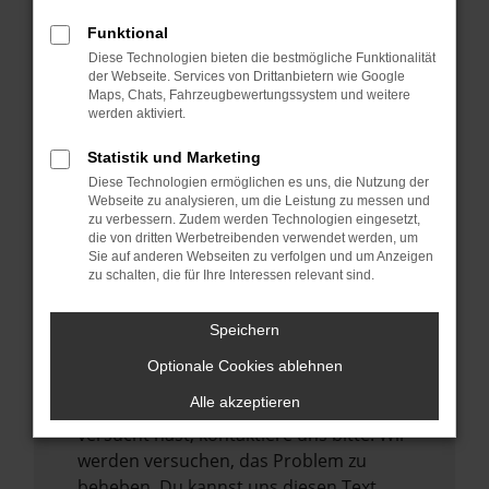
verhindern. Funktioniert die Seite in einem
Funktional
anderen Browser oder in einem privaten
Diese Technologien bieten die bestmögliche Funktionalität
Fenster?
der Webseite. Services von Drittanbietern wie Google
Maps, Chats, Fahrzeugbewertungssystem und weitere
Starte dein Gerät neu.
werden aktiviert.
Das kann manchmal helfen,
vorübergehende Probleme zu beheben.
Statistik und Marketing
Diese Technologien ermöglichen es uns, die Nutzung der
Stelle sicher, dass dein Browser und dein
Webseite zu analysieren, um die Leistung zu messen und
Betriebssystem auf dem neuesten Stand
zu verbessern. Zudem werden Technologien eingesetzt,
sind.
die von dritten Werbetreibenden verwendet werden, um
Sie auf anderen Webseiten zu verfolgen und um Anzeigen
Veraltete Software birgt nicht nur ein
zu schalten, die für Ihre Interessen relevant sind.
Sicherheitsrisiko, sondern kann auch dazu
führen, dass bestimmte Funktionen nicht
Speichern
mehr unterstützt werden.
Optionale Cookies ablehnen
Wende dich an den Webseitenbetreiber.
Alle akzeptieren
Wenn du alle oben genannten Schritte
versucht hast, kontaktiere uns bitte. Wir
werden versuchen, das Problem zu
beheben. Du kannst uns diesen Text