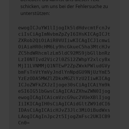
schicken, um uns bei der Fehlersuche zu
unterstützen:
ewogICJuYW1lIjogIk5ldHdvcmtFcnJv
ciIsCiAgImNvbmZpZyI6IHsKICAgICJt
ZXRob2QiOiAiR0VUIiwKICAgICJ1cmwi
OiAiaHR0cHM6Ly9hcGkueC5ha3MtcHJv
ZC5hdWRhcmlzLm5ldC92MS9jbGllbnRz
LzI0NTIvd2Vic2l0ZS12ZWhpY2xlcy8x
MjI1LVNMMjQ1NTEwP2ZpZWxkPWludGVy
bmFsTnVtYmVyJndlYnNpdGU9NjUzYmE5
YzEzODA5MWZlZDkxMGZlYzU2IiwKICAg
ICJoZWFkZXJzIjoge30sCiAgICAiYm9k
eSI6IG51bGwsCiAgICAiZXhwZWN0Ijog
ewogICAgICAicmVzcG9uc2VUeXBlIjog
IiIKICAgIH0sCiAgICAidGltZW91dCI6
IDAsCiAgICAicHJvZ3Jlc3MiOiBudWxs
LAogICAgInJpc2t5IjogZmFsc2UKICB9
Cn0=