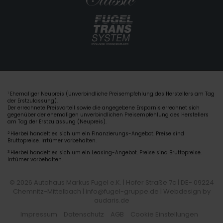
Ehemaliger Neupreis (Unverbindliche Preisempfehlung des Herstellers am Tag
1
der Erstzulassung).
Der errechnete Preisvorteil sowie die angegebene Ersparnis errechnet sich
gegenüber der ehemaligen unverbindlichen Preisempfehlung des Herstellers
am Tag der Erstzulassung (Neupreis).
2
Hierbei handelt es sich um ein Finanzierungs-Angebot. Preise sind
Bruttopreise. Irrtümer vorbehalten.
3
Hierbei handelt es sich um ein Leasing-Angebot. Preise sind Bruttopreise.
Irrtümer vorbehalten.
© 2026 Autohaus Markus Fugel e.K. | Hofer Straße 7c | DE- 09224
Chemnitz-Mittelbach | info@fugel-gruppe.de |
Webdesign by
audaris.de
Impressum
Datenschutz
AGB
Cookie Einstellungen