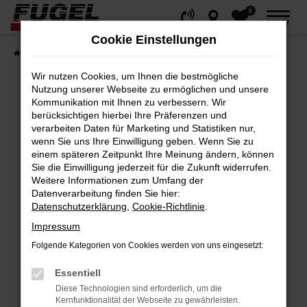
0
Zum
MENÜ
Hauptinhalt
Cookie Einstellungen
springen
Startseite
Fahrzeuge
Gesamtbestand
Wir nutzen Cookies, um Ihnen die bestmögliche
Nutzung unserer Webseite zu ermöglichen und unsere
Kommunikation mit Ihnen zu verbessern. Wir
berücksichtigen hierbei Ihre Präferenzen und
Fehler: Network Error
verarbeiten Daten für Marketing und Statistiken nur,
wenn Sie uns Ihre Einwilligung geben. Wenn Sie zu
Beim Laden ist ein Fehler aufgetreten.
einem späteren Zeitpunkt Ihre Meinung ändern, können
Hier sind ein paar Tipps, die dir helfen können:
Sie die Einwilligung jederzeit für die Zukunft widerrufen.
Weitere Informationen zum Umfang der
Datenverarbeitung finden Sie hier:
Überprüfe deine Firewall und deine
Datenschutzerklärung
,
Cookie-Richtlinie
.
Internetverbindung.
Impressum
Laden andere Webseiten, zum Beispiel
deine Suchmaschine?
Folgende Kategorien von Cookies werden von uns eingesetzt:
Prüfe deine Browsererweiterungen.
Essentiell
Manche Erweiterungen, wie Werbeblocker,
Diese Technologien sind erforderlich, um die
können das Laden bestimmter Seiten
Kernfunktionalität der Webseite zu gewährleisten.