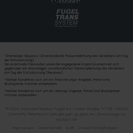
Ehemaliger Neupreis (Unverbindliche Preisempfehlung des Herstellers am Tag
1
der Erstzulassung).
Der errechnete Preisvorteil sowie die angegebene Ersparnis errechnet sich
gegenüber der ehemaligen unverbindlichen Preisempfehlung des Herstellers
am Tag der Erstzulassung (Neupreis).
2
Hierbei handelt es sich um ein Finanzierungs-Angebot. Preise sind
Bruttopreise. Irrtümer vorbehalten.
3
Hierbei handelt es sich um ein Leasing-Angebot. Preise sind Bruttopreise.
Irrtümer vorbehalten.
© 2026 Autohaus Markus Fugel e.K. | Hofer Straße 7c | DE- 09224
Chemnitz-Mittelbach | info@fugel-gruppe.de |
Webdesign by
audaris.de
Impressum
Datenschutz
AGB
Cookie Einstellungen