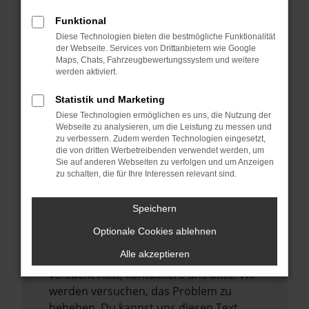
verhindern. Funktioniert die Seite in einem
Funktional
anderen Browser oder in einem privaten
Diese Technologien bieten die bestmögliche Funktionalität
Fenster?
der Webseite. Services von Drittanbietern wie Google
Maps, Chats, Fahrzeugbewertungssystem und weitere
Starte dein Gerät neu.
werden aktiviert.
Das kann manchmal helfen,
vorübergehende Probleme zu beheben.
Statistik und Marketing
Diese Technologien ermöglichen es uns, die Nutzung der
Stelle sicher, dass dein Browser und dein
Webseite zu analysieren, um die Leistung zu messen und
Betriebssystem auf dem neuesten Stand
zu verbessern. Zudem werden Technologien eingesetzt,
sind.
die von dritten Werbetreibenden verwendet werden, um
Sie auf anderen Webseiten zu verfolgen und um Anzeigen
Veraltete Software birgt nicht nur ein
zu schalten, die für Ihre Interessen relevant sind.
Sicherheitsrisiko, sondern kann auch dazu
führen, dass bestimmte Funktionen nicht
Speichern
mehr unterstützt werden.
Optionale Cookies ablehnen
Wende dich an den Webseitenbetreiber.
Alle akzeptieren
Wenn du alle oben genannten Schritte
versucht hast, kontaktiere uns bitte. Wir
werden versuchen, das Problem zu
beheben. Du kannst uns diesen Text