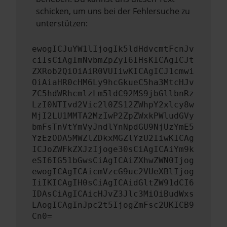
schicken, um uns bei der Fehlersuche zu
unterstützen:
ewogICJuYW1lIjogIk5ldHdvcmtFcnJv
ciIsCiAgImNvbmZpZyI6IHsKICAgICJt
ZXRob2QiOiAiR0VUIiwKICAgICJ1cmwi
OiAiaHR0cHM6Ly9hcGkueC5ha3MtcHJv
ZC5hdWRhcmlzLm5ldC92MS9jbGllbnRz
LzI0NTIvd2Vic2l0ZS12ZWhpY2xlcy8w
MjI2LU1MMTA2MzIwP2ZpZWxkPWludGVy
bmFsTnVtYmVyJndlYnNpdGU9NjUzYmE5
YzEzODA5MWZlZDkxMGZlYzU2IiwKICAg
ICJoZWFkZXJzIjoge30sCiAgICAiYm9k
eSI6IG51bGwsCiAgICAiZXhwZWN0Ijog
ewogICAgICAicmVzcG9uc2VUeXBlIjog
IiIKICAgIH0sCiAgICAidGltZW91dCI6
IDAsCiAgICAicHJvZ3Jlc3MiOiBudWxs
LAogICAgInJpc2t5IjogZmFsc2UKICB9
Cn0=