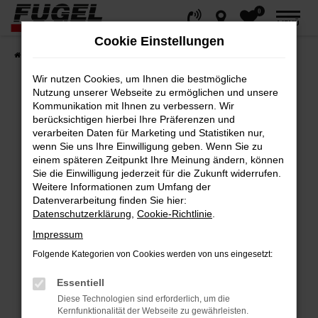
0
Zum
MENÜ
Hauptinhalt
Cookie Einstellungen
springen
Startseite
Fahrzeuge
Gesamtbestand
Wir nutzen Cookies, um Ihnen die bestmögliche
Nutzung unserer Webseite zu ermöglichen und unsere
Kommunikation mit Ihnen zu verbessern. Wir
berücksichtigen hierbei Ihre Präferenzen und
Fehler: Network Error
verarbeiten Daten für Marketing und Statistiken nur,
wenn Sie uns Ihre Einwilligung geben. Wenn Sie zu
Beim Laden ist ein Fehler aufgetreten.
einem späteren Zeitpunkt Ihre Meinung ändern, können
Hier sind ein paar Tipps, die dir helfen können:
Sie die Einwilligung jederzeit für die Zukunft widerrufen.
Weitere Informationen zum Umfang der
Datenverarbeitung finden Sie hier:
Überprüfe deine Firewall und deine
Datenschutzerklärung
,
Cookie-Richtlinie
.
Internetverbindung.
Impressum
Laden andere Webseiten, zum Beispiel
deine Suchmaschine?
Folgende Kategorien von Cookies werden von uns eingesetzt:
Prüfe deine Browsererweiterungen.
Essentiell
Manche Erweiterungen, wie Werbeblocker,
Diese Technologien sind erforderlich, um die
können das Laden bestimmter Seiten
Kernfunktionalität der Webseite zu gewährleisten.