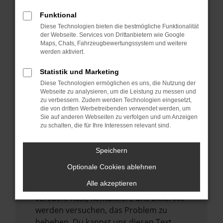
verhindern. Funktioniert die Seite in einem
Funktional
anderen Browser oder in einem privaten
Diese Technologien bieten die bestmögliche Funktionalität
Fenster?
der Webseite. Services von Drittanbietern wie Google
Maps, Chats, Fahrzeugbewertungssystem und weitere
Starte dein Gerät neu.
werden aktiviert.
Das kann manchmal helfen,
vorübergehende Probleme zu beheben.
Statistik und Marketing
Diese Technologien ermöglichen es uns, die Nutzung der
Stelle sicher, dass dein Browser und dein
Webseite zu analysieren, um die Leistung zu messen und
Betriebssystem auf dem neuesten Stand
zu verbessern. Zudem werden Technologien eingesetzt,
sind.
die von dritten Werbetreibenden verwendet werden, um
Sie auf anderen Webseiten zu verfolgen und um Anzeigen
Veraltete Software birgt nicht nur ein
zu schalten, die für Ihre Interessen relevant sind.
Sicherheitsrisiko, sondern kann auch dazu
führen, dass bestimmte Funktionen nicht
Speichern
mehr unterstützt werden.
Optionale Cookies ablehnen
Wende dich an den Webseitenbetreiber.
Alle akzeptieren
Wenn du alle oben genannten Schritte
versucht hast, kontaktiere uns bitte. Wir
werden versuchen, das Problem zu
beheben. Du kannst uns diesen Text