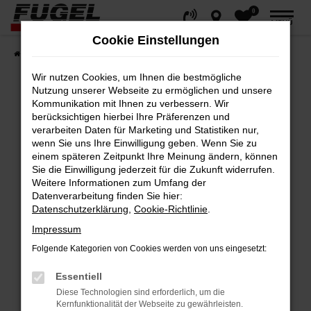
0
Zum
MENÜ
Hauptinhalt
Cookie Einstellungen
springen
Startseite
Fahrzeuge
Gesamtbestand
Wir nutzen Cookies, um Ihnen die bestmögliche
Nutzung unserer Webseite zu ermöglichen und unsere
Kommunikation mit Ihnen zu verbessern. Wir
berücksichtigen hierbei Ihre Präferenzen und
Fehler: Network Error
verarbeiten Daten für Marketing und Statistiken nur,
wenn Sie uns Ihre Einwilligung geben. Wenn Sie zu
Beim Laden ist ein Fehler aufgetreten.
einem späteren Zeitpunkt Ihre Meinung ändern, können
Hier sind ein paar Tipps, die dir helfen können:
Sie die Einwilligung jederzeit für die Zukunft widerrufen.
Weitere Informationen zum Umfang der
Datenverarbeitung finden Sie hier:
Überprüfe deine Firewall und deine
Datenschutzerklärung
,
Cookie-Richtlinie
.
Internetverbindung.
Impressum
Laden andere Webseiten, zum Beispiel
deine Suchmaschine?
Folgende Kategorien von Cookies werden von uns eingesetzt:
Prüfe deine Browsererweiterungen.
Essentiell
Manche Erweiterungen, wie Werbeblocker,
Diese Technologien sind erforderlich, um die
können das Laden bestimmter Seiten
Kernfunktionalität der Webseite zu gewährleisten.