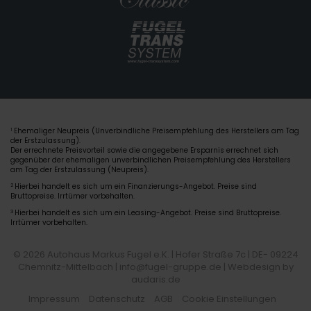
Ehemaliger Neupreis (Unverbindliche Preisempfehlung des Herstellers am Tag
1
der Erstzulassung).
Der errechnete Preisvorteil sowie die angegebene Ersparnis errechnet sich
gegenüber der ehemaligen unverbindlichen Preisempfehlung des Herstellers
am Tag der Erstzulassung (Neupreis).
2
Hierbei handelt es sich um ein Finanzierungs-Angebot. Preise sind
Bruttopreise. Irrtümer vorbehalten.
3
Hierbei handelt es sich um ein Leasing-Angebot. Preise sind Bruttopreise.
Irrtümer vorbehalten.
© 2026 Autohaus Markus Fugel e.K. | Hofer Straße 7c | DE- 09224
Chemnitz-Mittelbach | info@fugel-gruppe.de |
Webdesign by
audaris.de
Impressum
Datenschutz
AGB
Cookie Einstellungen