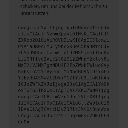
schicken, um uns bei der Fehlersuche zu
unterstützen:
ewogICJuYW1lIjogIk5ldHdvcmtFcnJv
ciIsCiAgImNvbmZpZyI6IHsKICAgICJt
ZXRob2QiOiAiR0VUIiwKICAgICJ1cmwi
OiAiaHR0cHM6Ly9hcGkueC5ha3MtcHJv
ZC5hdWRhcmlzLm5ldC92MS9jbGllbnRz
LzI0NTIvd2Vic2l0ZS12ZWhpY2xlcy8w
MzI2LVJMMTgzNDU4P2ZpZWxkPWludGVy
bmFsTnVtYmVyJndlYnNpdGU9NjUzYmE5
YzEzODA5MWZlZDkxMGZlYzU2IiwKICAg
ICJoZWFkZXJzIjoge30sCiAgICAiYm9k
eSI6IG51bGwsCiAgICAiZXhwZWN0Ijog
ewogICAgICAicmVzcG9uc2VUeXBlIjog
IiIKICAgIH0sCiAgICAidGltZW91dCI6
IDAsCiAgICAicHJvZ3Jlc3MiOiBudWxs
LAogICAgInJpc2t5IjogZmFsc2UKICB9
Cn0=