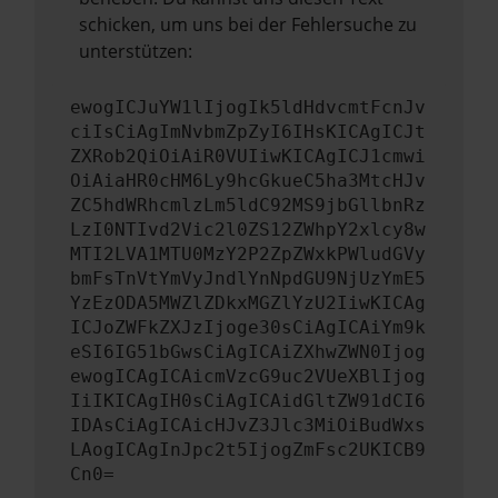
schicken, um uns bei der Fehlersuche zu
unterstützen:
ewogICJuYW1lIjogIk5ldHdvcmtFcnJv
ciIsCiAgImNvbmZpZyI6IHsKICAgICJt
ZXRob2QiOiAiR0VUIiwKICAgICJ1cmwi
OiAiaHR0cHM6Ly9hcGkueC5ha3MtcHJv
ZC5hdWRhcmlzLm5ldC92MS9jbGllbnRz
LzI0NTIvd2Vic2l0ZS12ZWhpY2xlcy8w
MTI2LVA1MTU0MzY2P2ZpZWxkPWludGVy
bmFsTnVtYmVyJndlYnNpdGU9NjUzYmE5
YzEzODA5MWZlZDkxMGZlYzU2IiwKICAg
ICJoZWFkZXJzIjoge30sCiAgICAiYm9k
eSI6IG51bGwsCiAgICAiZXhwZWN0Ijog
ewogICAgICAicmVzcG9uc2VUeXBlIjog
IiIKICAgIH0sCiAgICAidGltZW91dCI6
IDAsCiAgICAicHJvZ3Jlc3MiOiBudWxs
LAogICAgInJpc2t5IjogZmFsc2UKICB9
Cn0=