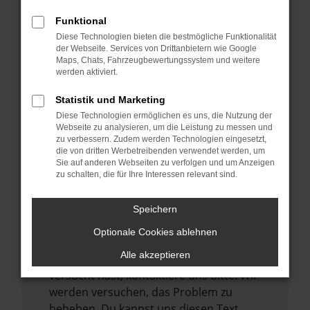
verhindern. Funktioniert die Seite in einem
Funktional
anderen Browser oder in einem privaten
Diese Technologien bieten die bestmögliche Funktionalität
Fenster?
der Webseite. Services von Drittanbietern wie Google
Maps, Chats, Fahrzeugbewertungssystem und weitere
Starte dein Gerät neu.
werden aktiviert.
Das kann manchmal helfen,
vorübergehende Probleme zu beheben.
Statistik und Marketing
Diese Technologien ermöglichen es uns, die Nutzung der
Stelle sicher, dass dein Browser und dein
Webseite zu analysieren, um die Leistung zu messen und
Betriebssystem auf dem neuesten Stand
zu verbessern. Zudem werden Technologien eingesetzt,
sind.
die von dritten Werbetreibenden verwendet werden, um
Sie auf anderen Webseiten zu verfolgen und um Anzeigen
Veraltete Software birgt nicht nur ein
zu schalten, die für Ihre Interessen relevant sind.
Sicherheitsrisiko, sondern kann auch dazu
führen, dass bestimmte Funktionen nicht
Speichern
mehr unterstützt werden.
Optionale Cookies ablehnen
Wende dich an den Webseitenbetreiber.
Alle akzeptieren
Wenn du alle oben genannten Schritte
versucht hast, kontaktiere uns bitte. Wir
werden versuchen, das Problem zu
beheben. Du kannst uns diesen Text