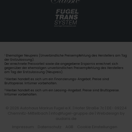
Ehemaliger Neupreis (Unverbindliche Preisempfehlung des Herstellers am Tag
1
der Erstzulassung).
Der errechnete Preisvorteil sowie die angegebene Ersparnis errechnet sich
gegenüber der ehemaligen unverbindlichen Preisempfehlung des Herstellers
am Tag der Erstzulassung (Neupreis).
2
Hierbei handelt es sich um ein Finanzierungs-Angebot. Preise sind
Bruttopreise. Irrtümer vorbehalten.
3
Hierbei handelt es sich um ein Leasing-Angebot. Preise sind Bruttopreise.
Irrtümer vorbehalten.
© 2026 Autohaus Markus Fugel e.K. | Hofer Straße 7c | DE- 09224
Chemnitz-Mittelbach | info@fugel-gruppe.de |
Webdesign by
audaris.de
Impressum
Datenschutz
AGB
Cookie Einstellungen