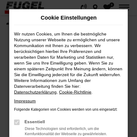
0
Zum
MENÜ
Hauptinhalt
Cookie Einstellungen
springen
Startseite
Fahrzeuge
Gesamtbestand
Wir nutzen Cookies, um Ihnen die bestmögliche
Nutzung unserer Webseite zu ermöglichen und unsere
Kommunikation mit Ihnen zu verbessern. Wir
berücksichtigen hierbei Ihre Präferenzen und
Fehler: Network Error
verarbeiten Daten für Marketing und Statistiken nur,
wenn Sie uns Ihre Einwilligung geben. Wenn Sie zu
Beim Laden ist ein Fehler aufgetreten.
einem späteren Zeitpunkt Ihre Meinung ändern, können
Hier sind ein paar Tipps, die dir helfen können:
Sie die Einwilligung jederzeit für die Zukunft widerrufen.
Weitere Informationen zum Umfang der
Datenverarbeitung finden Sie hier:
Überprüfe deine Firewall und deine
Datenschutzerklärung
,
Cookie-Richtlinie
.
Internetverbindung.
Impressum
Laden andere Webseiten, zum Beispiel
deine Suchmaschine?
Folgende Kategorien von Cookies werden von uns eingesetzt:
Prüfe deine Browsererweiterungen.
Essentiell
Manche Erweiterungen, wie Werbeblocker,
Diese Technologien sind erforderlich, um die
können das Laden bestimmter Seiten
Kernfunktionalität der Webseite zu gewährleisten.