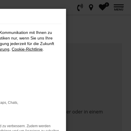
0
MENÜ
 Kommunikation mit Ihnen zu
stiken nur, wenn Sie uns Ihre
ung jederzeit für die Zukunft
ärung
,
Cookie-Richtlinie
.
Maps, Chats,
 Seite in einem anderen Browser oder in einem
nd zu verbessern. Zudem werden