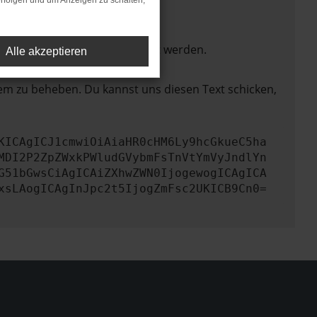
rfolgen und um Anzeigen zu schalten,
ktionen nicht mehr unterstützt werden.
Alle akzeptieren
lem zu beheben. Du kannst uns diesen Text schicken,
KICAgICJ1cmwiOiAiaHR0cHM6Ly9hcGkueC5ha
MDI2P2ZpZWxkPWludGVybmFsTnVtYmVyJndlYn
G51bGwsCiAgICAiZXhwZWN0IjogewogICAgICA
xsLAogICAgInJpc2t5IjogZmFsc2UKICB9Cn0=