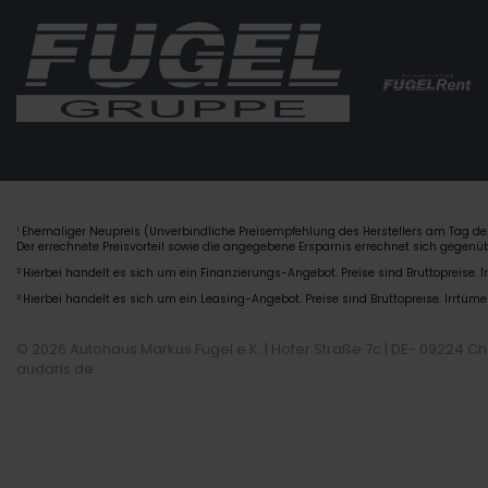
Ehemaliger Neupreis (Unverbindliche Preisempfehlung des Herstellers am Tag der
1
Der errechnete Preisvorteil sowie die angegebene Ersparnis errechnet sich gegen
2
Hierbei handelt es sich um ein Finanzierungs-Angebot. Preise sind Bruttopreise. I
3
Hierbei handelt es sich um ein Leasing-Angebot. Preise sind Bruttopreise. Irrtüme
© 2026 Autohaus Markus Fugel e.K. | Hofer Straße 7c | DE- 09224 C
audaris.de