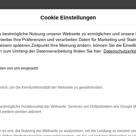
Cookie Einstellungen
ie bestmögliche Nutzung unserer Webseite zu ermöglichen und unsere
hierbei Ihre Präferenzen und verarbeiten Daten für Marketing und Stati
einem späteren Zeitpunkt Ihre Meinung ändern, können Sie die Einwillig
en zum Umfang der Datenverarbeitung finden Sie hier:
Datenschutzerkl
en von uns eingesetzt:
rlich, um die Kernfunktionalität der Webseite zu gewährleisten.
rbindung.
hmaschine?
estmögliche Funktionalität der Webseite. Services von Drittanbietern wie Google 
eitere werden aktiviert.
das Laden bestimmter Seiten verhindern. Funktioniert die
 es uns, die Nutzung der Webseite zu analysieren, um die Leistung zu messen u