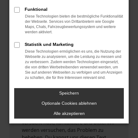
verhindern. Funktioniert die Seite in einem
Funktional
anderen Browser oder in einem privaten
Diese Technologien bieten die bestmögliche Funktionalität
Fenster?
der Webseite. Services von Drittanbietern wie Google
Maps, Chats, Fahrzeugbewertungssystem und weitere
Starte dein Gerät neu.
werden aktiviert.
Das kann manchmal helfen,
vorübergehende Probleme zu beheben.
Statistik und Marketing
Diese Technologien ermöglichen es uns, die Nutzung der
Stelle sicher, dass dein Browser und dein
Webseite zu analysieren, um die Leistung zu messen und
Betriebssystem auf dem neuesten Stand
zu verbessern. Zudem werden Technologien eingesetzt,
sind.
die von dritten Werbetreibenden verwendet werden, um
Sie auf anderen Webseiten zu verfolgen und um Anzeigen
Veraltete Software birgt nicht nur ein
zu schalten, die für Ihre Interessen relevant sind.
Sicherheitsrisiko, sondern kann auch dazu
führen, dass bestimmte Funktionen nicht
Speichern
mehr unterstützt werden.
Optionale Cookies ablehnen
Wende dich an den Webseitenbetreiber.
Alle akzeptieren
Wenn du alle oben genannten Schritte
versucht hast, kontaktiere uns bitte. Wir
werden versuchen, das Problem zu
beheben. Du kannst uns diesen Text