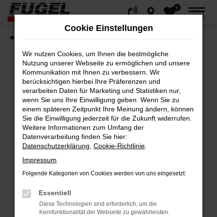
0
Zum
MENÜ
Hauptinhalt
Cookie Einstellungen
springen
Startseite
Fahrzeuge
Gesamtbestand
Wir nutzen Cookies, um Ihnen die bestmögliche
Nutzung unserer Webseite zu ermöglichen und unsere
Kommunikation mit Ihnen zu verbessern. Wir
berücksichtigen hierbei Ihre Präferenzen und
Fehler: Network Error
verarbeiten Daten für Marketing und Statistiken nur,
wenn Sie uns Ihre Einwilligung geben. Wenn Sie zu
Beim Laden ist ein Fehler aufgetreten.
einem späteren Zeitpunkt Ihre Meinung ändern, können
Hier sind ein paar Tipps, die dir helfen können:
Sie die Einwilligung jederzeit für die Zukunft widerrufen.
Weitere Informationen zum Umfang der
Datenverarbeitung finden Sie hier:
Überprüfe deine Firewall und deine
Datenschutzerklärung
,
Cookie-Richtlinie
.
Internetverbindung.
Impressum
Laden andere Webseiten, zum Beispiel
deine Suchmaschine?
Folgende Kategorien von Cookies werden von uns eingesetzt:
Prüfe deine Browsererweiterungen.
Essentiell
Manche Erweiterungen, wie Werbeblocker,
Diese Technologien sind erforderlich, um die
können das Laden bestimmter Seiten
Kernfunktionalität der Webseite zu gewährleisten.