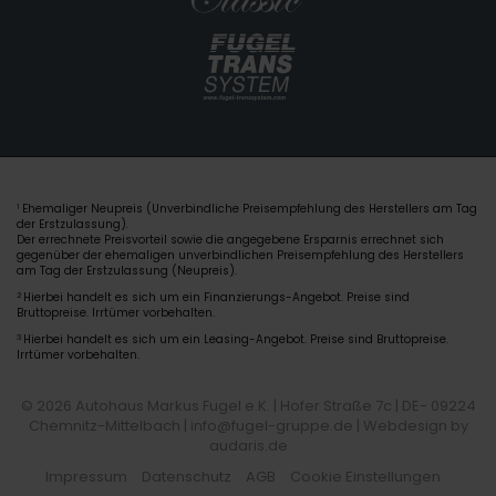
Ehemaliger Neupreis (Unverbindliche Preisempfehlung des Herstellers am Tag
1
der Erstzulassung).
Der errechnete Preisvorteil sowie die angegebene Ersparnis errechnet sich
gegenüber der ehemaligen unverbindlichen Preisempfehlung des Herstellers
am Tag der Erstzulassung (Neupreis).
2
Hierbei handelt es sich um ein Finanzierungs-Angebot. Preise sind
Bruttopreise. Irrtümer vorbehalten.
3
Hierbei handelt es sich um ein Leasing-Angebot. Preise sind Bruttopreise.
Irrtümer vorbehalten.
© 2026 Autohaus Markus Fugel e.K. | Hofer Straße 7c | DE- 09224
Chemnitz-Mittelbach | info@fugel-gruppe.de |
Webdesign by
audaris.de
Impressum
Datenschutz
AGB
Cookie Einstellungen