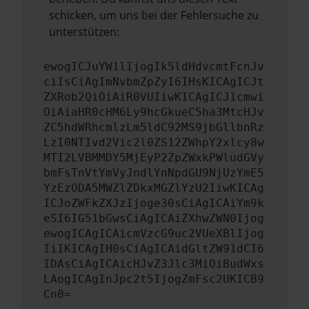
schicken, um uns bei der Fehlersuche zu
unterstützen:
ewogICJuYW1lIjogIk5ldHdvcmtFcnJv
ciIsCiAgImNvbmZpZyI6IHsKICAgICJt
ZXRob2QiOiAiR0VUIiwKICAgICJ1cmwi
OiAiaHR0cHM6Ly9hcGkueC5ha3MtcHJv
ZC5hdWRhcmlzLm5ldC92MS9jbGllbnRz
LzI0NTIvd2Vic2l0ZS12ZWhpY2xlcy8w
MTI2LVBMMDY5MjEyP2ZpZWxkPWludGVy
bmFsTnVtYmVyJndlYnNpdGU9NjUzYmE5
YzEzODA5MWZlZDkxMGZlYzU2IiwKICAg
ICJoZWFkZXJzIjoge30sCiAgICAiYm9k
eSI6IG51bGwsCiAgICAiZXhwZWN0Ijog
ewogICAgICAicmVzcG9uc2VUeXBlIjog
IiIKICAgIH0sCiAgICAidGltZW91dCI6
IDAsCiAgICAicHJvZ3Jlc3MiOiBudWxs
LAogICAgInJpc2t5IjogZmFsc2UKICB9
Cn0=