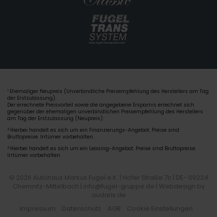
Ehemaliger Neupreis (Unverbindliche Preisempfehlung des Herstellers am Tag
1
der Erstzulassung).
Der errechnete Preisvorteil sowie die angegebene Ersparnis errechnet sich
gegenüber der ehemaligen unverbindlichen Preisempfehlung des Herstellers
am Tag der Erstzulassung (Neupreis).
2
Hierbei handelt es sich um ein Finanzierungs-Angebot. Preise sind
Bruttopreise. Irrtümer vorbehalten.
3
Hierbei handelt es sich um ein Leasing-Angebot. Preise sind Bruttopreise.
Irrtümer vorbehalten.
© 2026 Autohaus Markus Fugel e.K. | Hofer Straße 7c | DE- 09224
Chemnitz-Mittelbach | info@fugel-gruppe.de |
Webdesign by
audaris.de
Impressum
Datenschutz
AGB
Cookie Einstellungen