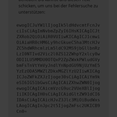
schicken, um uns bei der Fehlersuche zu
unterstützen:
ewogICJuYW1lIjogIk5ldHdvcmtFcnJv
ciIsCiAgImNvbmZpZyI6IHsKICAgICJt
ZXRob2QiOiAiR0VUIiwKICAgICJ1cmwi
OiAiaHR0cHM6Ly9hcGkueC5ha3MtcHJv
ZC5hdWRhcmlzLm5ldC92MS9jbGllbnRz
LzI0NTIvd2Vic2l0ZS12ZWhpY2xlcy8w
ODI1LU5MMDU0OTQxP2ZpZWxkPWludGVy
bmFsTnVtYmVyJndlYnNpdGU9NjUzYmE5
YzEzODA5MWZlZDkxMGZlYzU2IiwKICAg
ICJoZWFkZXJzIjoge30sCiAgICAiYm9k
eSI6IG51bGwsCiAgICAiZXhwZWN0Ijog
ewogICAgICAicmVzcG9uc2VUeXBlIjog
IiIKICAgIH0sCiAgICAidGltZW91dCI6
IDAsCiAgICAicHJvZ3Jlc3MiOiBudWxs
LAogICAgInJpc2t5IjogZmFsc2UKICB9
Cn0=