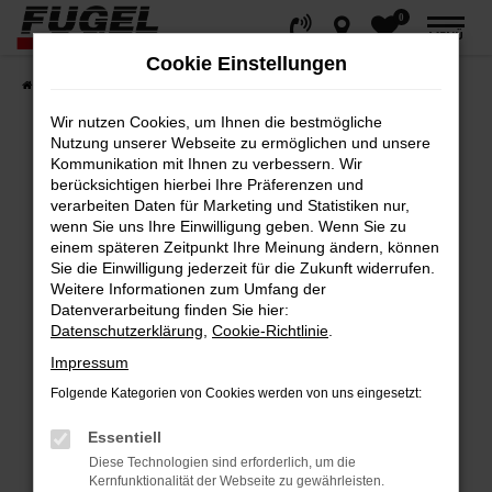
0
Zum
MENÜ
Hauptinhalt
Cookie Einstellungen
springen
Startseite
Fahrzeuge
Gesamtbestand
Wir nutzen Cookies, um Ihnen die bestmögliche
Nutzung unserer Webseite zu ermöglichen und unsere
Kommunikation mit Ihnen zu verbessern. Wir
berücksichtigen hierbei Ihre Präferenzen und
Fehler: Network Error
verarbeiten Daten für Marketing und Statistiken nur,
wenn Sie uns Ihre Einwilligung geben. Wenn Sie zu
Beim Laden ist ein Fehler aufgetreten.
einem späteren Zeitpunkt Ihre Meinung ändern, können
Hier sind ein paar Tipps, die dir helfen können:
Sie die Einwilligung jederzeit für die Zukunft widerrufen.
Weitere Informationen zum Umfang der
Datenverarbeitung finden Sie hier:
Überprüfe deine Firewall und deine
Datenschutzerklärung
,
Cookie-Richtlinie
.
Internetverbindung.
Impressum
Laden andere Webseiten, zum Beispiel
deine Suchmaschine?
Folgende Kategorien von Cookies werden von uns eingesetzt:
Prüfe deine Browsererweiterungen.
Essentiell
Manche Erweiterungen, wie Werbeblocker,
Diese Technologien sind erforderlich, um die
können das Laden bestimmter Seiten
Kernfunktionalität der Webseite zu gewährleisten.