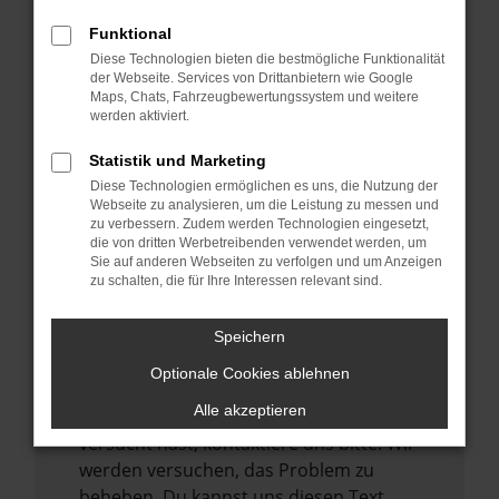
verhindern. Funktioniert die Seite in einem
Funktional
anderen Browser oder in einem privaten
Diese Technologien bieten die bestmögliche Funktionalität
Fenster?
der Webseite. Services von Drittanbietern wie Google
Maps, Chats, Fahrzeugbewertungssystem und weitere
Starte dein Gerät neu.
werden aktiviert.
Das kann manchmal helfen,
vorübergehende Probleme zu beheben.
Statistik und Marketing
Diese Technologien ermöglichen es uns, die Nutzung der
Stelle sicher, dass dein Browser und dein
Webseite zu analysieren, um die Leistung zu messen und
Betriebssystem auf dem neuesten Stand
zu verbessern. Zudem werden Technologien eingesetzt,
sind.
die von dritten Werbetreibenden verwendet werden, um
Sie auf anderen Webseiten zu verfolgen und um Anzeigen
Veraltete Software birgt nicht nur ein
zu schalten, die für Ihre Interessen relevant sind.
Sicherheitsrisiko, sondern kann auch dazu
führen, dass bestimmte Funktionen nicht
Speichern
mehr unterstützt werden.
Optionale Cookies ablehnen
Wende dich an den Webseitenbetreiber.
Alle akzeptieren
Wenn du alle oben genannten Schritte
versucht hast, kontaktiere uns bitte. Wir
werden versuchen, das Problem zu
beheben. Du kannst uns diesen Text