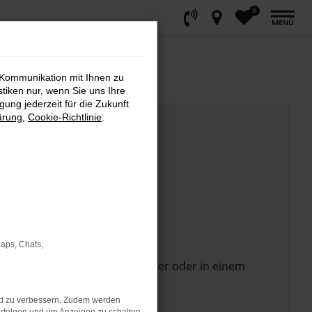
0
MENÜ
 Kommunikation mit Ihnen zu
stiken nur, wenn Sie uns Ihre
ung jederzeit für die Zukunft
ärung
,
Cookie-Richtlinie
.
Maps, Chats,
 Seite in einem anderen Browser oder in einem
nd zu verbessern. Zudem werden