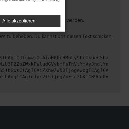
rfolgen und um Anzeigen zu schalten,
ktionen nicht mehr unterstützt werden.
Alle akzeptieren
lem zu beheben. Du kannst uns diesen Text schicken,
KICAgICJ1cmwiOiAiaHR0cHM6Ly9hcGkueC5ha
NzU3P2ZpZWxkPWludGVybmFsTnVtYmVyJndlYn
G51bGwsCiAgICAiZXhwZWN0IjogewogICAgICA
xsLAogICAgInJpc2t5IjogZmFsc2UKICB9Cn0=