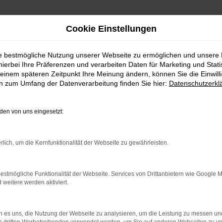
Cookie Einstellungen
ie bestmögliche Nutzung unserer Webseite zu ermöglichen und unsere
hierbei Ihre Präferenzen und verarbeiten Daten für Marketing und Stati
einem späteren Zeitpunkt Ihre Meinung ändern, können Sie die Einwillig
en zum Umfang der Datenverarbeitung finden Sie hier:
Datenschutzerkl
en von uns eingesetzt:
rlich, um die Kernfunktionalität der Webseite zu gewährleisten.
rbindung.
hmaschine?
estmögliche Funktionalität der Webseite. Services von Drittanbietern wie Google 
eitere werden aktiviert.
das Laden bestimmter Seiten verhindern. Funktioniert die
 es uns, die Nutzung der Webseite zu analysieren, um die Leistung zu messen u