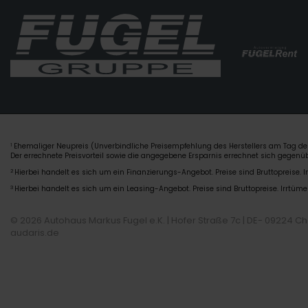
Ehemaliger Neupreis (Unverbindliche Preisempfehlung des Herstellers am Tag der
1
Der errechnete Preisvorteil sowie die angegebene Ersparnis errechnet sich gegen
2
Hierbei handelt es sich um ein Finanzierungs-Angebot. Preise sind Bruttopreise. I
3
Hierbei handelt es sich um ein Leasing-Angebot. Preise sind Bruttopreise. Irrtüme
© 2026 Autohaus Markus Fugel e.K. | Hofer Straße 7c | DE- 09224 C
audaris.de