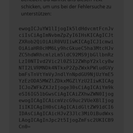
schicken, um uns bei der Fehlersuche zu
unterstützen:
ewogICJuYW1lIjogIk5ldHdvcmtFcnJv
ciIsCiAgImNvbmZpZyI6IHsKICAgICJt
ZXRob2QiOiAiR0VUIiwKICAgICJ1cmwi
OiAiaHR0cHM6Ly9hcGkueC5ha3MtcHJv
ZC5hdWRhcmlzLm5ldC92MS9jbGllbnRz
LzI0NTIvd2Vic2l0ZS12ZWhpY2xlcy8w
NTI2LVRMNDk4NTkxP2ZpZWxkPWludGVy
bmFsTnVtYmVyJndlYnNpdGU9NjUzYmE5
YzEzODA5MWZlZDkxMGZlYzU2IiwKICAg
ICJoZWFkZXJzIjoge30sCiAgICAiYm9k
eSI6IG51bGwsCiAgICAiZXhwZWN0Ijog
ewogICAgICAicmVzcG9uc2VUeXBlIjog
IiIKICAgIH0sCiAgICAidGltZW91dCI6
IDAsCiAgICAicHJvZ3Jlc3MiOiBudWxs
LAogICAgInJpc2t5IjogZmFsc2UKICB9
Cn0=