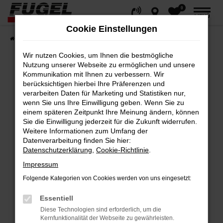
0
Zum
MENÜ
Hauptinhalt
Cookie Einstellungen
springen
Startseite
Fahrzeuge
Gesamtbestand
Wir nutzen Cookies, um Ihnen die bestmögliche
Nutzung unserer Webseite zu ermöglichen und unsere
Kommunikation mit Ihnen zu verbessern. Wir
berücksichtigen hierbei Ihre Präferenzen und
Fehler: Network Error
verarbeiten Daten für Marketing und Statistiken nur,
wenn Sie uns Ihre Einwilligung geben. Wenn Sie zu
Beim Laden ist ein Fehler aufgetreten.
einem späteren Zeitpunkt Ihre Meinung ändern, können
Hier sind ein paar Tipps, die dir helfen können:
Sie die Einwilligung jederzeit für die Zukunft widerrufen.
Weitere Informationen zum Umfang der
Datenverarbeitung finden Sie hier:
Überprüfe deine Firewall und deine
Datenschutzerklärung
,
Cookie-Richtlinie
.
Internetverbindung.
Impressum
Laden andere Webseiten, zum Beispiel
deine Suchmaschine?
Folgende Kategorien von Cookies werden von uns eingesetzt:
Prüfe deine Browsererweiterungen.
Essentiell
Manche Erweiterungen, wie Werbeblocker,
Diese Technologien sind erforderlich, um die
können das Laden bestimmter Seiten
Kernfunktionalität der Webseite zu gewährleisten.