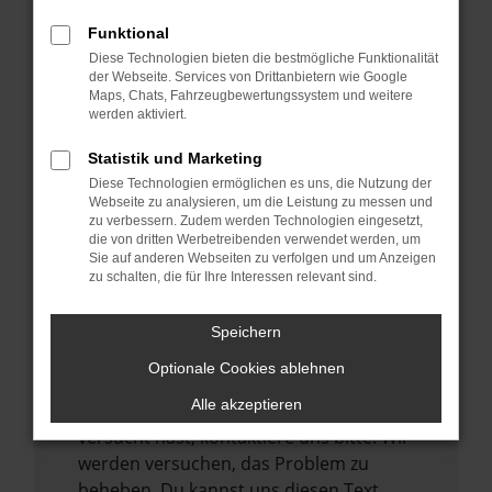
verhindern. Funktioniert die Seite in einem
Funktional
anderen Browser oder in einem privaten
Diese Technologien bieten die bestmögliche Funktionalität
Fenster?
der Webseite. Services von Drittanbietern wie Google
Maps, Chats, Fahrzeugbewertungssystem und weitere
Starte dein Gerät neu.
werden aktiviert.
Das kann manchmal helfen,
vorübergehende Probleme zu beheben.
Statistik und Marketing
Diese Technologien ermöglichen es uns, die Nutzung der
Stelle sicher, dass dein Browser und dein
Webseite zu analysieren, um die Leistung zu messen und
Betriebssystem auf dem neuesten Stand
zu verbessern. Zudem werden Technologien eingesetzt,
sind.
die von dritten Werbetreibenden verwendet werden, um
Sie auf anderen Webseiten zu verfolgen und um Anzeigen
Veraltete Software birgt nicht nur ein
zu schalten, die für Ihre Interessen relevant sind.
Sicherheitsrisiko, sondern kann auch dazu
führen, dass bestimmte Funktionen nicht
Speichern
mehr unterstützt werden.
Optionale Cookies ablehnen
Wende dich an den Webseitenbetreiber.
Alle akzeptieren
Wenn du alle oben genannten Schritte
versucht hast, kontaktiere uns bitte. Wir
werden versuchen, das Problem zu
beheben. Du kannst uns diesen Text