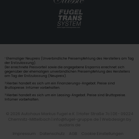
Ehemaliger Neupreis (Unverbindliche Preisempfehlung des Herstellers am Tag
1
der Erstzulassung).
Der errechnete Preisvorteil sowie die angegebene Ersparnis errechnet sich
gegenüber der ehemaligen unverbindlichen Preisempfehlung des Herstellers
am Tag der Erstzulassung (Neupreis).
2
Hierbei handelt es sich um ein Finanzierungs-Angebot. Preise sind
Bruttopreise. Irrtümer vorbehalten.
3
Hierbei handelt es sich um ein Leasing-Angebot. Preise sind Bruttopreise.
Irrtümer vorbehalten.
© 2026 Autohaus Markus Fugel e.K. | Hofer Straße 7c | DE- 09224
Chemnitz-Mittelbach | info@fugel-gruppe.de |
Webdesign by
audaris.de
Impressum
Datenschutz
AGB
Cookie Einstellungen