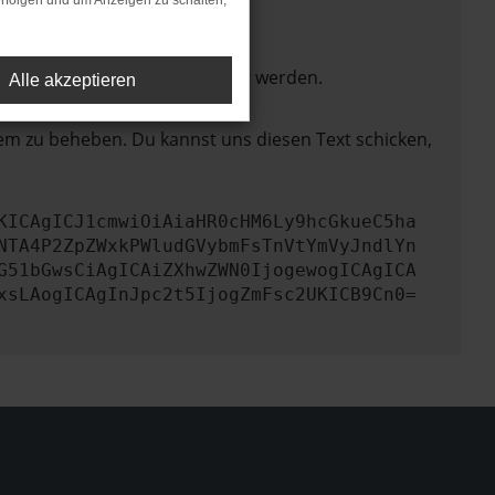
rfolgen und um Anzeigen zu schalten,
ktionen nicht mehr unterstützt werden.
Alle akzeptieren
lem zu beheben. Du kannst uns diesen Text schicken,
KICAgICJ1cmwiOiAiaHR0cHM6Ly9hcGkueC5ha
NTA4P2ZpZWxkPWludGVybmFsTnVtYmVyJndlYn
G51bGwsCiAgICAiZXhwZWN0IjogewogICAgICA
xsLAogICAgInJpc2t5IjogZmFsc2UKICB9Cn0=