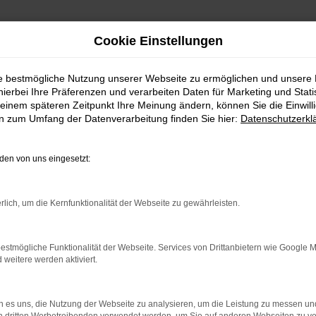
Cookie Einstellungen
ie bestmögliche Nutzung unserer Webseite zu ermöglichen und unsere
hierbei Ihre Präferenzen und verarbeiten Daten für Marketing und Stati
einem späteren Zeitpunkt Ihre Meinung ändern, können Sie die Einwillig
en zum Umfang der Datenverarbeitung finden Sie hier:
Datenschutzerkl
en von uns eingesetzt:
rlich, um die Kernfunktionalität der Webseite zu gewährleisten.
rbindung.
hmaschine?
estmögliche Funktionalität der Webseite. Services von Drittanbietern wie Google 
eitere werden aktiviert.
das Laden bestimmter Seiten verhindern. Funktioniert die
 es uns, die Nutzung der Webseite zu analysieren, um die Leistung zu messen u