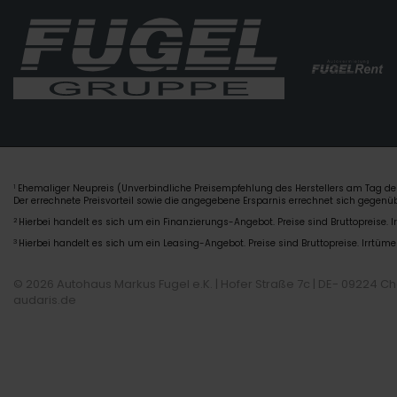
Ehemaliger Neupreis (Unverbindliche Preisempfehlung des Herstellers am Tag der
1
Der errechnete Preisvorteil sowie die angegebene Ersparnis errechnet sich gegen
2
Hierbei handelt es sich um ein Finanzierungs-Angebot. Preise sind Bruttopreise. I
3
Hierbei handelt es sich um ein Leasing-Angebot. Preise sind Bruttopreise. Irrtüme
© 2026 Autohaus Markus Fugel e.K. | Hofer Straße 7c | DE- 09224 C
audaris.de