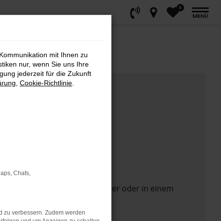
0
MENÜ
 Kommunikation mit Ihnen zu
stiken nur, wenn Sie uns Ihre
ung jederzeit für die Zukunft
ärung
,
Cookie-Richtlinie
.
Maps, Chats,
 Seite in einem anderen Browser oder in einem
nd zu verbessern. Zudem werden