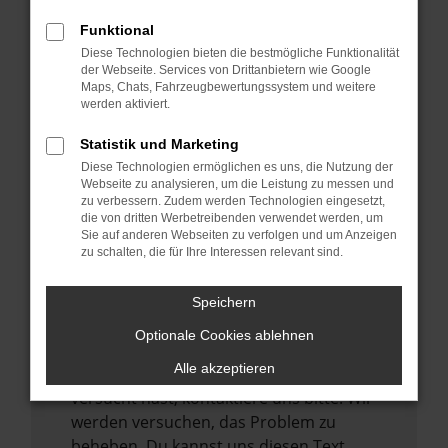
verhindern. Funktioniert die Seite in einem
Funktional
anderen Browser oder in einem privaten
Diese Technologien bieten die bestmögliche Funktionalität
Fenster?
der Webseite. Services von Drittanbietern wie Google
Maps, Chats, Fahrzeugbewertungssystem und weitere
Starte dein Gerät neu.
werden aktiviert.
Das kann manchmal helfen,
vorübergehende Probleme zu beheben.
Statistik und Marketing
Diese Technologien ermöglichen es uns, die Nutzung der
Stelle sicher, dass dein Browser und dein
Webseite zu analysieren, um die Leistung zu messen und
Betriebssystem auf dem neuesten Stand
zu verbessern. Zudem werden Technologien eingesetzt,
sind.
die von dritten Werbetreibenden verwendet werden, um
Sie auf anderen Webseiten zu verfolgen und um Anzeigen
Veraltete Software birgt nicht nur ein
zu schalten, die für Ihre Interessen relevant sind.
Sicherheitsrisiko, sondern kann auch dazu
führen, dass bestimmte Funktionen nicht
Speichern
mehr unterstützt werden.
Optionale Cookies ablehnen
Wende dich an den Webseitenbetreiber.
Alle akzeptieren
Wenn du alle oben genannten Schritte
versucht hast, kontaktiere uns bitte. Wir
werden versuchen, das Problem zu
beheben. Du kannst uns diesen Text