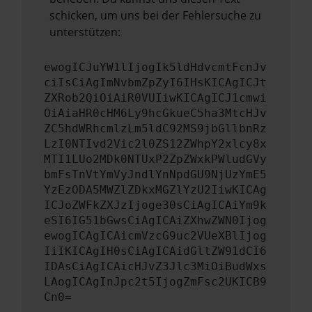
schicken, um uns bei der Fehlersuche zu
unterstützen:
ewogICJuYW1lIjogIk5ldHdvcmtFcnJv
ciIsCiAgImNvbmZpZyI6IHsKICAgICJt
ZXRob2QiOiAiR0VUIiwKICAgICJ1cmwi
OiAiaHR0cHM6Ly9hcGkueC5ha3MtcHJv
ZC5hdWRhcmlzLm5ldC92MS9jbGllbnRz
LzI0NTIvd2Vic2l0ZS12ZWhpY2xlcy8x
MTI1LUo2MDk0NTUxP2ZpZWxkPWludGVy
bmFsTnVtYmVyJndlYnNpdGU9NjUzYmE5
YzEzODA5MWZlZDkxMGZlYzU2IiwKICAg
ICJoZWFkZXJzIjoge30sCiAgICAiYm9k
eSI6IG51bGwsCiAgICAiZXhwZWN0Ijog
ewogICAgICAicmVzcG9uc2VUeXBlIjog
IiIKICAgIH0sCiAgICAidGltZW91dCI6
IDAsCiAgICAicHJvZ3Jlc3MiOiBudWxs
LAogICAgInJpc2t5IjogZmFsc2UKICB9
Cn0=