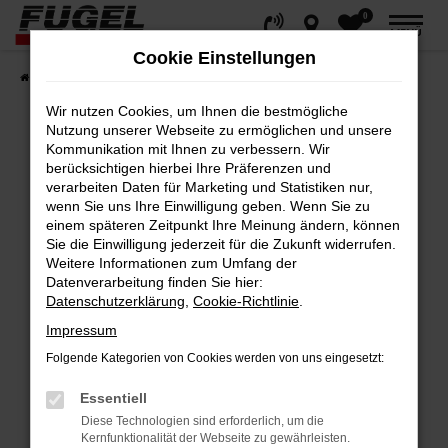
0
Zum
MENÜ
Hauptinhalt
Cookie Einstellungen
springen
Startseite
Fahrzeuge
Gesamtbestand
Wir nutzen Cookies, um Ihnen die bestmögliche
Nutzung unserer Webseite zu ermöglichen und unsere
Kommunikation mit Ihnen zu verbessern. Wir
berücksichtigen hierbei Ihre Präferenzen und
Fehler: Network Error
verarbeiten Daten für Marketing und Statistiken nur,
wenn Sie uns Ihre Einwilligung geben. Wenn Sie zu
Beim Laden ist ein Fehler aufgetreten.
einem späteren Zeitpunkt Ihre Meinung ändern, können
Hier sind ein paar Tipps, die dir helfen können:
Sie die Einwilligung jederzeit für die Zukunft widerrufen.
Weitere Informationen zum Umfang der
Datenverarbeitung finden Sie hier:
Überprüfe deine Firewall und deine
Datenschutzerklärung
,
Cookie-Richtlinie
.
Internetverbindung.
Impressum
Laden andere Webseiten, zum Beispiel
deine Suchmaschine?
Folgende Kategorien von Cookies werden von uns eingesetzt:
Prüfe deine Browsererweiterungen.
Essentiell
Manche Erweiterungen, wie Werbeblocker,
Diese Technologien sind erforderlich, um die
können das Laden bestimmter Seiten
Kernfunktionalität der Webseite zu gewährleisten.