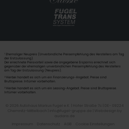
Ehemaliger Neupreis (Unverbindliche Preisempfehlung des Herstellers am Tag
1
der Erstzulassung).
Der errechnete Preisvorteil sowie die angegebene Ersparnis errechnet sich
gegenüber der ehemaligen unverbindlichen Preisempfehlung des Herstellers
am Tag der Erstzulassung (Neupreis).
2
Hierbei handelt es sich um ein Finanzierungs-Angebot. Preise sind
Bruttopreise. Irrtümer vorbehalten.
3
Hierbei handelt es sich um ein Leasing-Angebot. Preise sind Bruttopreise.
Irrtümer vorbehalten.
© 2026 Autohaus Markus Fugel e.K. | Hofer Straße 7c | DE- 09224
Chemnitz-Mittelbach | info@fugel-gruppe.de |
Webdesign by
audaris.de
Impressum
Datenschutz
AGB
Cookie Einstellungen