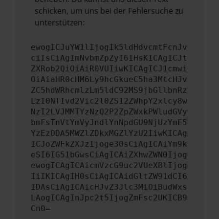
schicken, um uns bei der Fehlersuche zu
unterstützen:
ewogICJuYW1lIjogIk5ldHdvcmtFcnJv
ciIsCiAgImNvbmZpZyI6IHsKICAgICJt
ZXRob2QiOiAiR0VUIiwKICAgICJ1cmwi
OiAiaHR0cHM6Ly9hcGkueC5ha3MtcHJv
ZC5hdWRhcmlzLm5ldC92MS9jbGllbnRz
LzI0NTIvd2Vic2l0ZS12ZWhpY2xlcy8w
NzI2LVJMMTYzNzQ2P2ZpZWxkPWludGVy
bmFsTnVtYmVyJndlYnNpdGU9NjUzYmE5
YzEzODA5MWZlZDkxMGZlYzU2IiwKICAg
ICJoZWFkZXJzIjoge30sCiAgICAiYm9k
eSI6IG51bGwsCiAgICAiZXhwZWN0Ijog
ewogICAgICAicmVzcG9uc2VUeXBlIjog
IiIKICAgIH0sCiAgICAidGltZW91dCI6
IDAsCiAgICAicHJvZ3Jlc3MiOiBudWxs
LAogICAgInJpc2t5IjogZmFsc2UKICB9
Cn0=