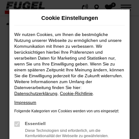
0
Zum
MENÜ
Hauptinhalt
Cookie Einstellungen
springen
Startseite
Fahrzeuge
Gesamtbestand
Wir nutzen Cookies, um Ihnen die bestmögliche
Nutzung unserer Webseite zu ermöglichen und unsere
Kommunikation mit Ihnen zu verbessern. Wir
berücksichtigen hierbei Ihre Präferenzen und
Fehler: Network Error
verarbeiten Daten für Marketing und Statistiken nur,
wenn Sie uns Ihre Einwilligung geben. Wenn Sie zu
Beim Laden ist ein Fehler aufgetreten.
einem späteren Zeitpunkt Ihre Meinung ändern, können
Hier sind ein paar Tipps, die dir helfen können:
Sie die Einwilligung jederzeit für die Zukunft widerrufen.
Weitere Informationen zum Umfang der
Datenverarbeitung finden Sie hier:
Überprüfe deine Firewall und deine
Datenschutzerklärung
,
Cookie-Richtlinie
.
Internetverbindung.
Impressum
Laden andere Webseiten, zum Beispiel
deine Suchmaschine?
Folgende Kategorien von Cookies werden von uns eingesetzt:
Prüfe deine Browsererweiterungen.
Essentiell
Manche Erweiterungen, wie Werbeblocker,
Diese Technologien sind erforderlich, um die
können das Laden bestimmter Seiten
Kernfunktionalität der Webseite zu gewährleisten.