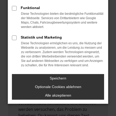
verhindern. Funktioniert die Seite in einem
Funktional
anderen Browser oder in einem privaten
Diese Technologien bieten die bestmögliche Funktionalität
Fenster?
der Webseite. Services von Drittanbietern wie Google
Maps, Chats, Fahrzeugbewertungssystem und weitere
Starte dein Gerät neu.
werden aktiviert.
Das kann manchmal helfen,
vorübergehende Probleme zu beheben.
Statistik und Marketing
Diese Technologien ermöglichen es uns, die Nutzung der
Stelle sicher, dass dein Browser und dein
Webseite zu analysieren, um die Leistung zu messen und
Betriebssystem auf dem neuesten Stand
zu verbessern. Zudem werden Technologien eingesetzt,
sind.
die von dritten Werbetreibenden verwendet werden, um
Sie auf anderen Webseiten zu verfolgen und um Anzeigen
Veraltete Software birgt nicht nur ein
zu schalten, die für Ihre Interessen relevant sind.
Sicherheitsrisiko, sondern kann auch dazu
führen, dass bestimmte Funktionen nicht
Speichern
mehr unterstützt werden.
Optionale Cookies ablehnen
Wende dich an den Webseitenbetreiber.
Alle akzeptieren
Wenn du alle oben genannten Schritte
versucht hast, kontaktiere uns bitte. Wir
werden versuchen, das Problem zu
beheben. Du kannst uns diesen Text