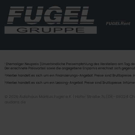
Ehemaliger Neupreis (Unverbindliche Preisempfehlung des Herstellers am Tag der
1
Der errechnete Preisvorteil sowie die angegebene Ersparnis errechnet sich gegen
2
Hierbei handelt es sich um ein Finanzierungs-Angebot. Preise sind Bruttopreise. I
3
Hierbei handelt es sich um ein Leasing-Angebot. Preise sind Bruttopreise. Irrtüme
© 2026 Autohaus Markus Fugel e.K. | Hofer Straße 7c | DE- 09224 C
audaris.de