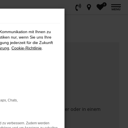
0
MENÜ
 Kommunikation mit Ihnen zu
stiken nur, wenn Sie uns Ihre
ung jederzeit für die Zukunft
ärung
,
Cookie-Richtlinie
.
Maps, Chats,
 Seite in einem anderen Browser oder in einem
nd zu verbessern. Zudem werden