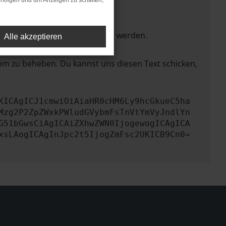
rfolgen und um Anzeigen zu schalten,
ktionen nicht mehr unterstützt werden.
Alle akzeptieren
lem zu beheben. Du kannst uns diesen Text schicken,
KICAgICJ1cmwiOiAiaHR0cHM6Ly9hcGkueC5ha
Mzg2P2ZpZWxkPWludGVybmFsTnVtYmVyJndlYn
G51bGwsCiAgICAiZXhwZWN0IjogewogICAgICA
xsLAogICAgInJpc2t5IjogZmFsc2UKICB9Cn0=