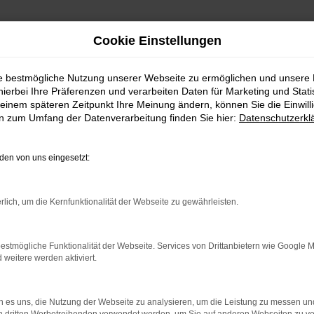
Cookie Einstellungen
ie bestmögliche Nutzung unserer Webseite zu ermöglichen und unsere
hierbei Ihre Präferenzen und verarbeiten Daten für Marketing und Stati
einem späteren Zeitpunkt Ihre Meinung ändern, können Sie die Einwillig
en zum Umfang der Datenverarbeitung finden Sie hier:
Datenschutzerkl
en von uns eingesetzt:
rlich, um die Kernfunktionalität der Webseite zu gewährleisten.
rbindung.
hmaschine?
estmögliche Funktionalität der Webseite. Services von Drittanbietern wie Google 
eitere werden aktiviert.
das Laden bestimmter Seiten verhindern. Funktioniert die
 es uns, die Nutzung der Webseite zu analysieren, um die Leistung zu messen u