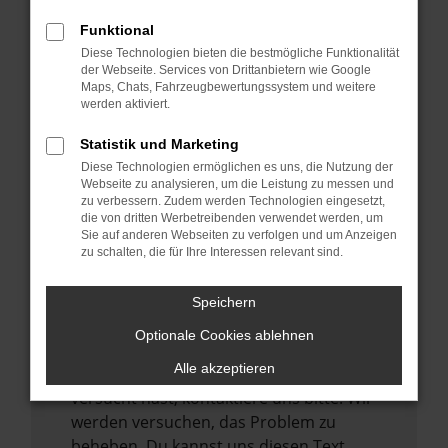
verhindern. Funktioniert die Seite in einem
Funktional
anderen Browser oder in einem privaten
Diese Technologien bieten die bestmögliche Funktionalität
Fenster?
der Webseite. Services von Drittanbietern wie Google
Maps, Chats, Fahrzeugbewertungssystem und weitere
Starte dein Gerät neu.
werden aktiviert.
Das kann manchmal helfen,
vorübergehende Probleme zu beheben.
Statistik und Marketing
Diese Technologien ermöglichen es uns, die Nutzung der
Stelle sicher, dass dein Browser und dein
Webseite zu analysieren, um die Leistung zu messen und
Betriebssystem auf dem neuesten Stand
zu verbessern. Zudem werden Technologien eingesetzt,
sind.
die von dritten Werbetreibenden verwendet werden, um
Sie auf anderen Webseiten zu verfolgen und um Anzeigen
Veraltete Software birgt nicht nur ein
zu schalten, die für Ihre Interessen relevant sind.
Sicherheitsrisiko, sondern kann auch dazu
führen, dass bestimmte Funktionen nicht
Speichern
mehr unterstützt werden.
Optionale Cookies ablehnen
Wende dich an den Webseitenbetreiber.
Alle akzeptieren
Wenn du alle oben genannten Schritte
versucht hast, kontaktiere uns bitte. Wir
werden versuchen, das Problem zu
beheben. Du kannst uns diesen Text