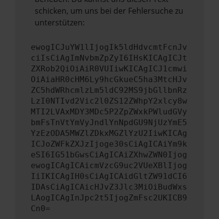
schicken, um uns bei der Fehlersuche zu
unterstützen:
ewogICJuYW1lIjogIk5ldHdvcmtFcnJv
ciIsCiAgImNvbmZpZyI6IHsKICAgICJt
ZXRob2QiOiAiR0VUIiwKICAgICJ1cmwi
OiAiaHR0cHM6Ly9hcGkueC5ha3MtcHJv
ZC5hdWRhcmlzLm5ldC92MS9jbGllbnRz
LzI0NTIvd2Vic2l0ZS12ZWhpY2xlcy8w
MTI2LVAxMDY3MDc5P2ZpZWxkPWludGVy
bmFsTnVtYmVyJndlYnNpdGU9NjUzYmE5
YzEzODA5MWZlZDkxMGZlYzU2IiwKICAg
ICJoZWFkZXJzIjoge30sCiAgICAiYm9k
eSI6IG51bGwsCiAgICAiZXhwZWN0Ijog
ewogICAgICAicmVzcG9uc2VUeXBlIjog
IiIKICAgIH0sCiAgICAidGltZW91dCI6
IDAsCiAgICAicHJvZ3Jlc3MiOiBudWxs
LAogICAgInJpc2t5IjogZmFsc2UKICB9
Cn0=