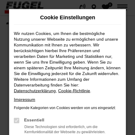
0
Zum
MENÜ
Hauptinhalt
Cookie Einstellungen
springen
Startseite
Fahrzeuge
Gesamtbestand
Wir nutzen Cookies, um Ihnen die bestmögliche
Nutzung unserer Webseite zu ermöglichen und unsere
Kommunikation mit Ihnen zu verbessern. Wir
berücksichtigen hierbei Ihre Präferenzen und
Fehler: Network Error
verarbeiten Daten für Marketing und Statistiken nur,
wenn Sie uns Ihre Einwilligung geben. Wenn Sie zu
Beim Laden ist ein Fehler aufgetreten.
einem späteren Zeitpunkt Ihre Meinung ändern, können
Hier sind ein paar Tipps, die dir helfen können:
Sie die Einwilligung jederzeit für die Zukunft widerrufen.
Weitere Informationen zum Umfang der
Datenverarbeitung finden Sie hier:
Überprüfe deine Firewall und deine
Datenschutzerklärung
,
Cookie-Richtlinie
.
Internetverbindung.
Impressum
Laden andere Webseiten, zum Beispiel
deine Suchmaschine?
Folgende Kategorien von Cookies werden von uns eingesetzt:
Prüfe deine Browsererweiterungen.
Essentiell
Manche Erweiterungen, wie Werbeblocker,
Diese Technologien sind erforderlich, um die
können das Laden bestimmter Seiten
Kernfunktionalität der Webseite zu gewährleisten.