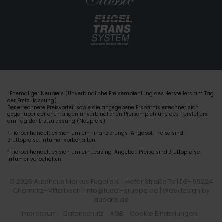
Ehemaliger Neupreis (Unverbindliche Preisempfehlung des Herstellers am Tag
1
der Erstzulassung).
Der errechnete Preisvorteil sowie die angegebene Ersparnis errechnet sich
gegenüber der ehemaligen unverbindlichen Preisempfehlung des Herstellers
am Tag der Erstzulassung (Neupreis).
2
Hierbei handelt es sich um ein Finanzierungs-Angebot. Preise sind
Bruttopreise. Irrtümer vorbehalten.
3
Hierbei handelt es sich um ein Leasing-Angebot. Preise sind Bruttopreise.
Irrtümer vorbehalten.
© 2026 Autohaus Markus Fugel e.K. | Hofer Straße 7c | DE- 09224
Chemnitz-Mittelbach | info@fugel-gruppe.de |
Webdesign by
audaris.de
Impressum
Datenschutz
AGB
Cookie Einstellungen