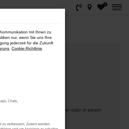
0
MENÜ
 Kommunikation mit Ihnen zu
stiken nur, wenn Sie uns Ihre
ung jederzeit für die Zukunft
ärung
,
Cookie-Richtlinie
.
Maps, Chats,
 Seite in einem anderen Browser oder in einem
nd zu verbessern. Zudem werden