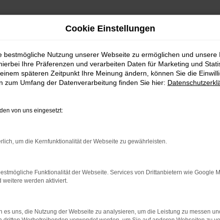
Cookie Einstellungen
ie bestmögliche Nutzung unserer Webseite zu ermöglichen und unsere
hierbei Ihre Präferenzen und verarbeiten Daten für Marketing und Stati
einem späteren Zeitpunkt Ihre Meinung ändern, können Sie die Einwillig
en zum Umfang der Datenverarbeitung finden Sie hier:
Datenschutzerkl
en von uns eingesetzt:
rlich, um die Kernfunktionalität der Webseite zu gewährleisten.
rbindung.
hmaschine?
estmögliche Funktionalität der Webseite. Services von Drittanbietern wie Google 
eitere werden aktiviert.
das Laden bestimmter Seiten verhindern. Funktioniert die
 es uns, die Nutzung der Webseite zu analysieren, um die Leistung zu messen u