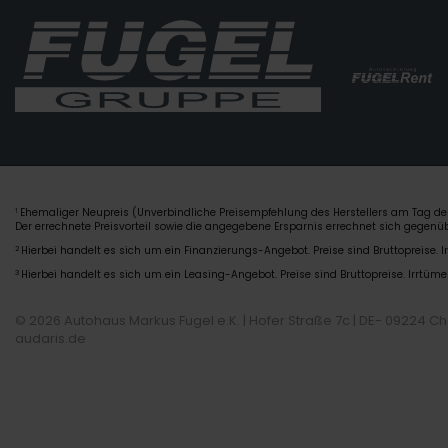
Ehemaliger Neupreis (Unverbindliche Preisempfehlung des Herstellers am Tag der
1
Der errechnete Preisvorteil sowie die angegebene Ersparnis errechnet sich gegen
2
Hierbei handelt es sich um ein Finanzierungs-Angebot. Preise sind Bruttopreise. I
3
Hierbei handelt es sich um ein Leasing-Angebot. Preise sind Bruttopreise. Irrtüme
© 2026 Autohaus Markus Fugel e.K. | Hofer Straße 7c | DE- 09224 C
audaris.de