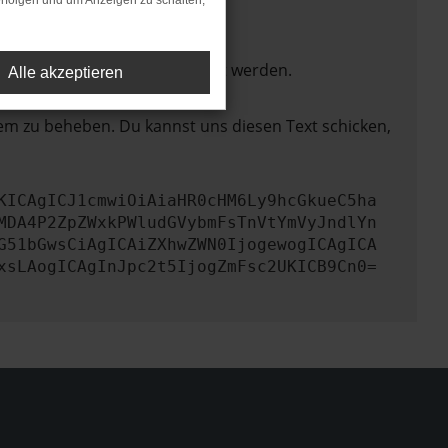
rfolgen und um Anzeigen zu schalten,
ktionen nicht mehr unterstützt werden.
Alle akzeptieren
lem zu beheben. Du kannst uns diesen Text schicken,
KICAgICJ1cmwiOiAiaHR0cHM6Ly9hcGkueC5ha
MDA4P2ZpZWxkPWludGVybmFsTnVtYmVyJndlYn
G51bGwsCiAgICAiZXhwZWN0IjogewogICAgICA
xsLAogICAgInJpc2t5IjogZmFsc2UKICB9Cn0=