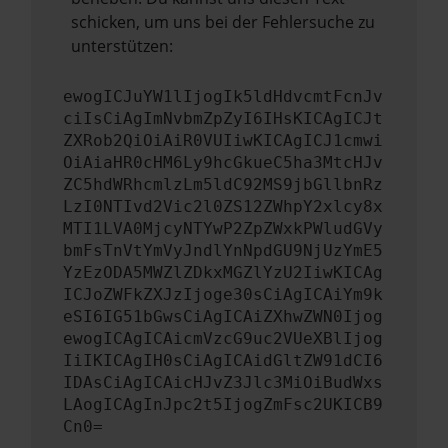
schicken, um uns bei der Fehlersuche zu
unterstützen:
ewogICJuYW1lIjogIk5ldHdvcmtFcnJv
ciIsCiAgImNvbmZpZyI6IHsKICAgICJt
ZXRob2QiOiAiR0VUIiwKICAgICJ1cmwi
OiAiaHR0cHM6Ly9hcGkueC5ha3MtcHJv
ZC5hdWRhcmlzLm5ldC92MS9jbGllbnRz
LzI0NTIvd2Vic2l0ZS12ZWhpY2xlcy8x
MTI1LVA0MjcyNTYwP2ZpZWxkPWludGVy
bmFsTnVtYmVyJndlYnNpdGU9NjUzYmE5
YzEzODA5MWZlZDkxMGZlYzU2IiwKICAg
ICJoZWFkZXJzIjoge30sCiAgICAiYm9k
eSI6IG51bGwsCiAgICAiZXhwZWN0Ijog
ewogICAgICAicmVzcG9uc2VUeXBlIjog
IiIKICAgIH0sCiAgICAidGltZW91dCI6
IDAsCiAgICAicHJvZ3Jlc3MiOiBudWxs
LAogICAgInJpc2t5IjogZmFsc2UKICB9
Cn0=