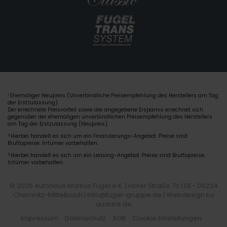
Ehemaliger Neupreis (Unverbindliche Preisempfehlung des Herstellers am Tag
1
der Erstzulassung).
Der errechnete Preisvorteil sowie die angegebene Ersparnis errechnet sich
gegenüber der ehemaligen unverbindlichen Preisempfehlung des Herstellers
am Tag der Erstzulassung (Neupreis).
2
Hierbei handelt es sich um ein Finanzierungs-Angebot. Preise sind
Bruttopreise. Irrtümer vorbehalten.
3
Hierbei handelt es sich um ein Leasing-Angebot. Preise sind Bruttopreise.
Irrtümer vorbehalten.
© 2026 Autohaus Markus Fugel e.K. | Hofer Straße 7c | DE- 09224
Chemnitz-Mittelbach | info@fugel-gruppe.de |
Webdesign by
audaris.de
Impressum
Datenschutz
AGB
Cookie Einstellungen