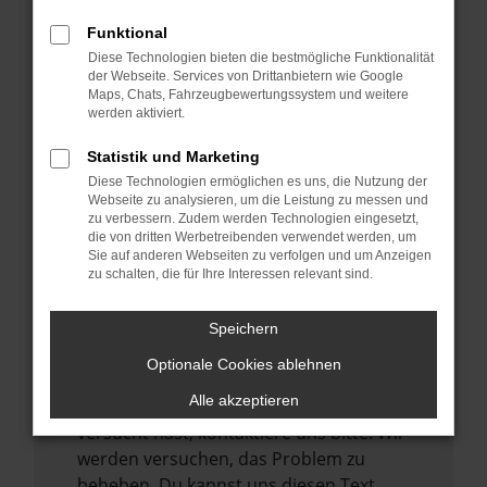
verhindern. Funktioniert die Seite in einem
Funktional
anderen Browser oder in einem privaten
Diese Technologien bieten die bestmögliche Funktionalität
Fenster?
der Webseite. Services von Drittanbietern wie Google
Maps, Chats, Fahrzeugbewertungssystem und weitere
Starte dein Gerät neu.
werden aktiviert.
Das kann manchmal helfen,
vorübergehende Probleme zu beheben.
Statistik und Marketing
Diese Technologien ermöglichen es uns, die Nutzung der
Stelle sicher, dass dein Browser und dein
Webseite zu analysieren, um die Leistung zu messen und
Betriebssystem auf dem neuesten Stand
zu verbessern. Zudem werden Technologien eingesetzt,
sind.
die von dritten Werbetreibenden verwendet werden, um
Sie auf anderen Webseiten zu verfolgen und um Anzeigen
Veraltete Software birgt nicht nur ein
zu schalten, die für Ihre Interessen relevant sind.
Sicherheitsrisiko, sondern kann auch dazu
führen, dass bestimmte Funktionen nicht
Speichern
mehr unterstützt werden.
Optionale Cookies ablehnen
Wende dich an den Webseitenbetreiber.
Alle akzeptieren
Wenn du alle oben genannten Schritte
versucht hast, kontaktiere uns bitte. Wir
werden versuchen, das Problem zu
beheben. Du kannst uns diesen Text