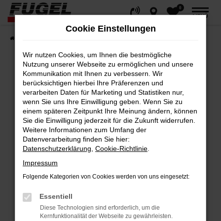
0
Zum
MENÜ
Hauptinhalt
Cookie Einstellungen
springen
Startseite
Fahrzeuge
Gesamtbestand
Wir nutzen Cookies, um Ihnen die bestmögliche
Nutzung unserer Webseite zu ermöglichen und unsere
Kommunikation mit Ihnen zu verbessern. Wir
berücksichtigen hierbei Ihre Präferenzen und
Fehler: Network Error
verarbeiten Daten für Marketing und Statistiken nur,
wenn Sie uns Ihre Einwilligung geben. Wenn Sie zu
Beim Laden ist ein Fehler aufgetreten.
einem späteren Zeitpunkt Ihre Meinung ändern, können
Hier sind ein paar Tipps, die dir helfen können:
Sie die Einwilligung jederzeit für die Zukunft widerrufen.
Weitere Informationen zum Umfang der
Datenverarbeitung finden Sie hier:
Überprüfe deine Firewall und deine
Datenschutzerklärung
,
Cookie-Richtlinie
.
Internetverbindung.
Impressum
Laden andere Webseiten, zum Beispiel
deine Suchmaschine?
Folgende Kategorien von Cookies werden von uns eingesetzt:
Prüfe deine Browsererweiterungen.
Essentiell
Manche Erweiterungen, wie Werbeblocker,
Diese Technologien sind erforderlich, um die
können das Laden bestimmter Seiten
Kernfunktionalität der Webseite zu gewährleisten.