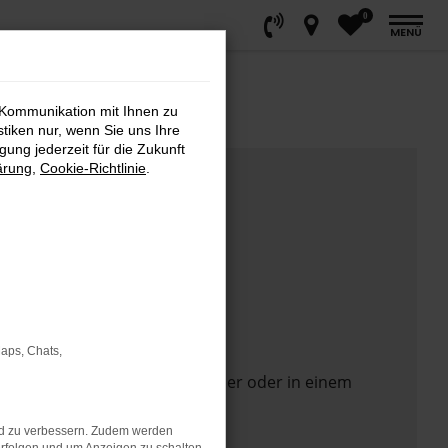
0
MENÜ
 Kommunikation mit Ihnen zu
stiken nur, wenn Sie uns Ihre
ung jederzeit für die Zukunft
ärung
,
Cookie-Richtlinie
.
Maps, Chats,
 Seite in einem anderen Browser oder in einem
nd zu verbessern. Zudem werden