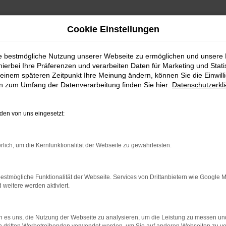
Cookie Einstellungen
ie bestmögliche Nutzung unserer Webseite zu ermöglichen und unsere
hierbei Ihre Präferenzen und verarbeiten Daten für Marketing und Stati
einem späteren Zeitpunkt Ihre Meinung ändern, können Sie die Einwillig
en zum Umfang der Datenverarbeitung finden Sie hier:
Datenschutzerkl
en von uns eingesetzt:
rlich, um die Kernfunktionalität der Webseite zu gewährleisten.
rbindung.
hmaschine?
estmögliche Funktionalität der Webseite. Services von Drittanbietern wie Google 
eitere werden aktiviert.
das Laden bestimmter Seiten verhindern. Funktioniert die
 es uns, die Nutzung der Webseite zu analysieren, um die Leistung zu messen u