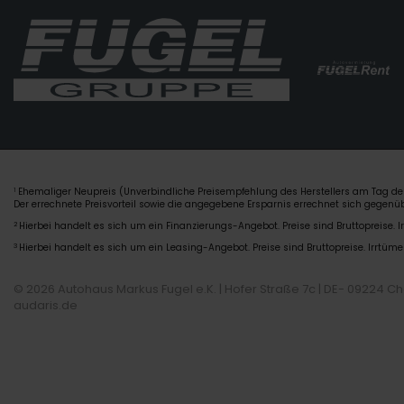
Ehemaliger Neupreis (Unverbindliche Preisempfehlung des Herstellers am Tag der
1
Der errechnete Preisvorteil sowie die angegebene Ersparnis errechnet sich gegen
2
Hierbei handelt es sich um ein Finanzierungs-Angebot. Preise sind Bruttopreise. I
3
Hierbei handelt es sich um ein Leasing-Angebot. Preise sind Bruttopreise. Irrtüme
© 2026 Autohaus Markus Fugel e.K. | Hofer Straße 7c | DE- 09224 C
audaris.de