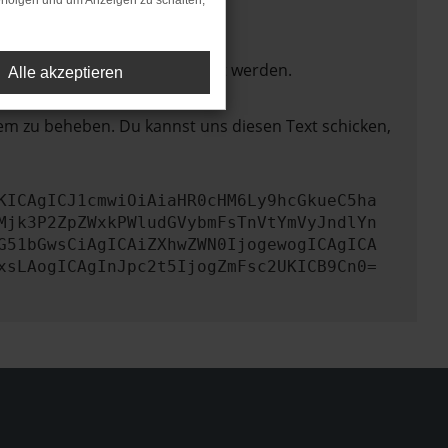
rfolgen und um Anzeigen zu schalten,
ktionen nicht mehr unterstützt werden.
Alle akzeptieren
lem zu beheben. Du kannst uns diesen Text schicken,
KICAgICJ1cmwiOiAiaHR0cHM6Ly9hcGkueC5ha
Mjk3P2ZpZWxkPWludGVybmFsTnVtYmVyJndlYn
G51bGwsCiAgICAiZXhwZWN0IjogewogICAgICA
xsLAogICAgInJpc2t5IjogZmFsc2UKICB9Cn0=