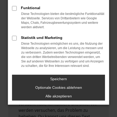
verhindern. Funktioniert die Seite in einem
Funktional
anderen Browser oder in einem privaten
Diese Technologien bieten die bestmögliche Funktionalität
Fenster?
der Webseite. Services von Drittanbietern wie Google
Maps, Chats, Fahrzeugbewertungssystem und weitere
Starte dein Gerät neu.
werden aktiviert.
Das kann manchmal helfen,
vorübergehende Probleme zu beheben.
Statistik und Marketing
Diese Technologien ermöglichen es uns, die Nutzung der
Stelle sicher, dass dein Browser und dein
Webseite zu analysieren, um die Leistung zu messen und
Betriebssystem auf dem neuesten Stand
zu verbessern. Zudem werden Technologien eingesetzt,
sind.
die von dritten Werbetreibenden verwendet werden, um
Sie auf anderen Webseiten zu verfolgen und um Anzeigen
Veraltete Software birgt nicht nur ein
zu schalten, die für Ihre Interessen relevant sind.
Sicherheitsrisiko, sondern kann auch dazu
führen, dass bestimmte Funktionen nicht
Speichern
mehr unterstützt werden.
Optionale Cookies ablehnen
Wende dich an den Webseitenbetreiber.
Alle akzeptieren
Wenn du alle oben genannten Schritte
versucht hast, kontaktiere uns bitte. Wir
werden versuchen, das Problem zu
beheben. Du kannst uns diesen Text