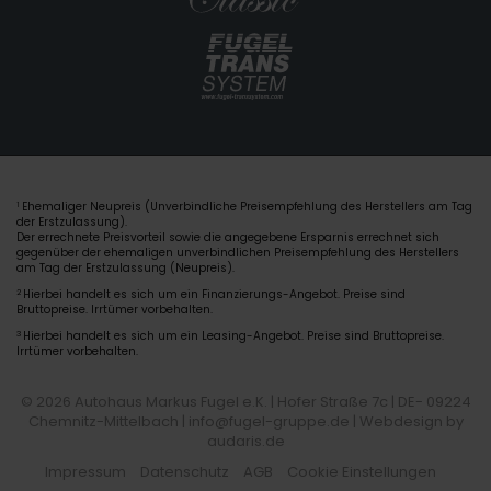
Ehemaliger Neupreis (Unverbindliche Preisempfehlung des Herstellers am Tag
1
der Erstzulassung).
Der errechnete Preisvorteil sowie die angegebene Ersparnis errechnet sich
gegenüber der ehemaligen unverbindlichen Preisempfehlung des Herstellers
am Tag der Erstzulassung (Neupreis).
2
Hierbei handelt es sich um ein Finanzierungs-Angebot. Preise sind
Bruttopreise. Irrtümer vorbehalten.
3
Hierbei handelt es sich um ein Leasing-Angebot. Preise sind Bruttopreise.
Irrtümer vorbehalten.
© 2026 Autohaus Markus Fugel e.K. | Hofer Straße 7c | DE- 09224
Chemnitz-Mittelbach | info@fugel-gruppe.de |
Webdesign by
audaris.de
Impressum
Datenschutz
AGB
Cookie Einstellungen