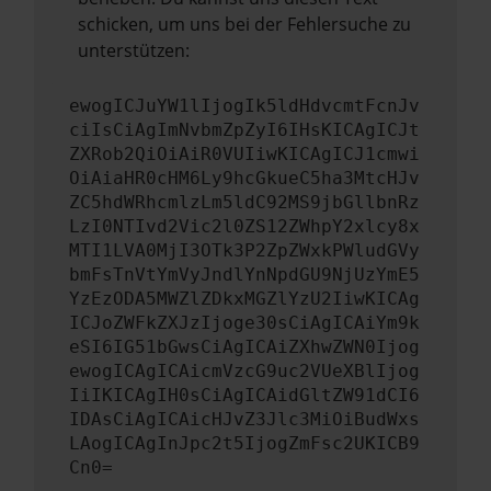
schicken, um uns bei der Fehlersuche zu
unterstützen:
ewogICJuYW1lIjogIk5ldHdvcmtFcnJv
ciIsCiAgImNvbmZpZyI6IHsKICAgICJt
ZXRob2QiOiAiR0VUIiwKICAgICJ1cmwi
OiAiaHR0cHM6Ly9hcGkueC5ha3MtcHJv
ZC5hdWRhcmlzLm5ldC92MS9jbGllbnRz
LzI0NTIvd2Vic2l0ZS12ZWhpY2xlcy8x
MTI1LVA0MjI3OTk3P2ZpZWxkPWludGVy
bmFsTnVtYmVyJndlYnNpdGU9NjUzYmE5
YzEzODA5MWZlZDkxMGZlYzU2IiwKICAg
ICJoZWFkZXJzIjoge30sCiAgICAiYm9k
eSI6IG51bGwsCiAgICAiZXhwZWN0Ijog
ewogICAgICAicmVzcG9uc2VUeXBlIjog
IiIKICAgIH0sCiAgICAidGltZW91dCI6
IDAsCiAgICAicHJvZ3Jlc3MiOiBudWxs
LAogICAgInJpc2t5IjogZmFsc2UKICB9
Cn0=