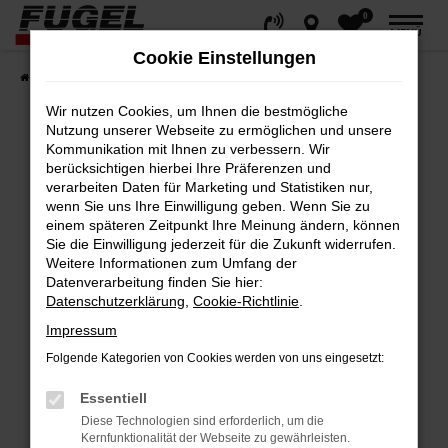
0
Zum
MENÜ
Hauptinhalt
Cookie Einstellungen
springen
Startseite
Fahrzeuge
Gesamtbestand
Wir nutzen Cookies, um Ihnen die bestmögliche
Nutzung unserer Webseite zu ermöglichen und unsere
Kommunikation mit Ihnen zu verbessern. Wir
berücksichtigen hierbei Ihre Präferenzen und
Fehler: Network Error
verarbeiten Daten für Marketing und Statistiken nur,
wenn Sie uns Ihre Einwilligung geben. Wenn Sie zu
Beim Laden ist ein Fehler aufgetreten.
einem späteren Zeitpunkt Ihre Meinung ändern, können
Hier sind ein paar Tipps, die dir helfen können:
Sie die Einwilligung jederzeit für die Zukunft widerrufen.
Weitere Informationen zum Umfang der
Datenverarbeitung finden Sie hier:
Überprüfe deine Firewall und deine
Datenschutzerklärung
,
Cookie-Richtlinie
.
Internetverbindung.
Impressum
Laden andere Webseiten, zum Beispiel
deine Suchmaschine?
Folgende Kategorien von Cookies werden von uns eingesetzt:
Prüfe deine Browsererweiterungen.
Essentiell
Manche Erweiterungen, wie Werbeblocker,
Diese Technologien sind erforderlich, um die
können das Laden bestimmter Seiten
Kernfunktionalität der Webseite zu gewährleisten.