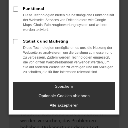
verhindern. Funktioniert die Seite in einem
Funktional
anderen Browser oder in einem privaten
Diese Technologien bieten die bestmögliche Funktionalität
Fenster?
der Webseite. Services von Drittanbietern wie Google
Maps, Chats, Fahrzeugbewertungssystem und weitere
Starte dein Gerät neu.
werden aktiviert.
Das kann manchmal helfen,
vorübergehende Probleme zu beheben.
Statistik und Marketing
Diese Technologien ermöglichen es uns, die Nutzung der
Stelle sicher, dass dein Browser und dein
Webseite zu analysieren, um die Leistung zu messen und
Betriebssystem auf dem neuesten Stand
zu verbessern. Zudem werden Technologien eingesetzt,
sind.
die von dritten Werbetreibenden verwendet werden, um
Sie auf anderen Webseiten zu verfolgen und um Anzeigen
Veraltete Software birgt nicht nur ein
zu schalten, die für Ihre Interessen relevant sind.
Sicherheitsrisiko, sondern kann auch dazu
führen, dass bestimmte Funktionen nicht
Speichern
mehr unterstützt werden.
Optionale Cookies ablehnen
Wende dich an den Webseitenbetreiber.
Alle akzeptieren
Wenn du alle oben genannten Schritte
versucht hast, kontaktiere uns bitte. Wir
werden versuchen, das Problem zu
beheben. Du kannst uns diesen Text