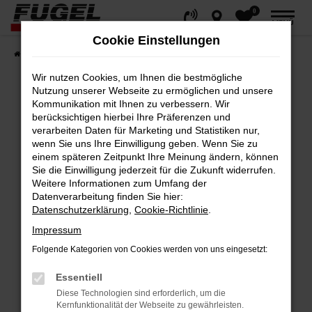
0
Zum
MENÜ
Hauptinhalt
Cookie Einstellungen
springen
Startseite
Fahrzeuge
Gesamtbestand
Wir nutzen Cookies, um Ihnen die bestmögliche
Nutzung unserer Webseite zu ermöglichen und unsere
Kommunikation mit Ihnen zu verbessern. Wir
berücksichtigen hierbei Ihre Präferenzen und
Fehler: Network Error
verarbeiten Daten für Marketing und Statistiken nur,
wenn Sie uns Ihre Einwilligung geben. Wenn Sie zu
Beim Laden ist ein Fehler aufgetreten.
einem späteren Zeitpunkt Ihre Meinung ändern, können
Hier sind ein paar Tipps, die dir helfen können:
Sie die Einwilligung jederzeit für die Zukunft widerrufen.
Weitere Informationen zum Umfang der
Datenverarbeitung finden Sie hier:
Überprüfe deine Firewall und deine
Datenschutzerklärung
,
Cookie-Richtlinie
.
Internetverbindung.
Impressum
Laden andere Webseiten, zum Beispiel
deine Suchmaschine?
Folgende Kategorien von Cookies werden von uns eingesetzt:
Prüfe deine Browsererweiterungen.
Essentiell
Manche Erweiterungen, wie Werbeblocker,
Diese Technologien sind erforderlich, um die
können das Laden bestimmter Seiten
Kernfunktionalität der Webseite zu gewährleisten.