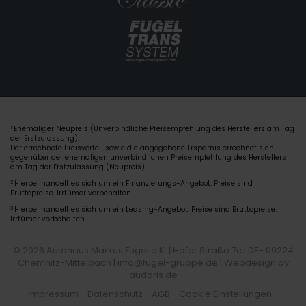
Ehemaliger Neupreis (Unverbindliche Preisempfehlung des Herstellers am Tag
1
der Erstzulassung).
Der errechnete Preisvorteil sowie die angegebene Ersparnis errechnet sich
gegenüber der ehemaligen unverbindlichen Preisempfehlung des Herstellers
am Tag der Erstzulassung (Neupreis).
2
Hierbei handelt es sich um ein Finanzierungs-Angebot. Preise sind
Bruttopreise. Irrtümer vorbehalten.
3
Hierbei handelt es sich um ein Leasing-Angebot. Preise sind Bruttopreise.
Irrtümer vorbehalten.
© 2026 Autohaus Markus Fugel e.K. | Hofer Straße 7c | DE- 09224
Chemnitz-Mittelbach | info@fugel-gruppe.de |
Webdesign by
audaris.de
Impressum
Datenschutz
AGB
Cookie Einstellungen