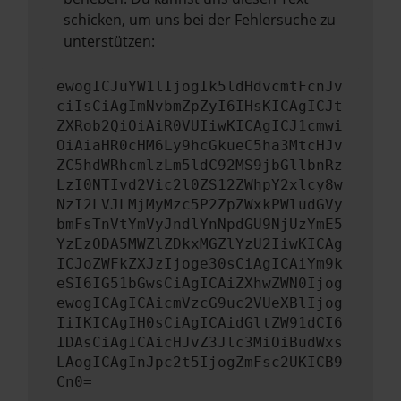
schicken, um uns bei der Fehlersuche zu
unterstützen:
ewogICJuYW1lIjogIk5ldHdvcmtFcnJv
ciIsCiAgImNvbmZpZyI6IHsKICAgICJt
ZXRob2QiOiAiR0VUIiwKICAgICJ1cmwi
OiAiaHR0cHM6Ly9hcGkueC5ha3MtcHJv
ZC5hdWRhcmlzLm5ldC92MS9jbGllbnRz
LzI0NTIvd2Vic2l0ZS12ZWhpY2xlcy8w
NzI2LVJLMjMyMzc5P2ZpZWxkPWludGVy
bmFsTnVtYmVyJndlYnNpdGU9NjUzYmE5
YzEzODA5MWZlZDkxMGZlYzU2IiwKICAg
ICJoZWFkZXJzIjoge30sCiAgICAiYm9k
eSI6IG51bGwsCiAgICAiZXhwZWN0Ijog
ewogICAgICAicmVzcG9uc2VUeXBlIjog
IiIKICAgIH0sCiAgICAidGltZW91dCI6
IDAsCiAgICAicHJvZ3Jlc3MiOiBudWxs
LAogICAgInJpc2t5IjogZmFsc2UKICB9
Cn0=