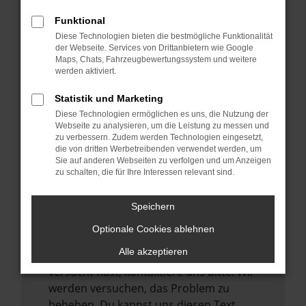
verhindern. Funktioniert die Seite in einem
Funktional
anderen Browser oder in einem privaten
Diese Technologien bieten die bestmögliche Funktionalität
Fenster?
der Webseite. Services von Drittanbietern wie Google
Maps, Chats, Fahrzeugbewertungssystem und weitere
Starte dein Gerät neu.
werden aktiviert.
Das kann manchmal helfen,
vorübergehende Probleme zu beheben.
Statistik und Marketing
Diese Technologien ermöglichen es uns, die Nutzung der
Stelle sicher, dass dein Browser und dein
Webseite zu analysieren, um die Leistung zu messen und
Betriebssystem auf dem neuesten Stand
zu verbessern. Zudem werden Technologien eingesetzt,
sind.
die von dritten Werbetreibenden verwendet werden, um
Sie auf anderen Webseiten zu verfolgen und um Anzeigen
Veraltete Software birgt nicht nur ein
zu schalten, die für Ihre Interessen relevant sind.
Sicherheitsrisiko, sondern kann auch dazu
führen, dass bestimmte Funktionen nicht
Speichern
mehr unterstützt werden.
Optionale Cookies ablehnen
Wende dich an den Webseitenbetreiber.
Alle akzeptieren
Wenn du alle oben genannten Schritte
versucht hast, kontaktiere uns bitte. Wir
werden versuchen, das Problem zu
beheben. Du kannst uns diesen Text