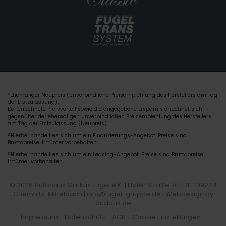
Ehemaliger Neupreis (Unverbindliche Preisempfehlung des Herstellers am Tag
1
der Erstzulassung).
Der errechnete Preisvorteil sowie die angegebene Ersparnis errechnet sich
gegenüber der ehemaligen unverbindlichen Preisempfehlung des Herstellers
am Tag der Erstzulassung (Neupreis).
2
Hierbei handelt es sich um ein Finanzierungs-Angebot. Preise sind
Bruttopreise. Irrtümer vorbehalten.
3
Hierbei handelt es sich um ein Leasing-Angebot. Preise sind Bruttopreise.
Irrtümer vorbehalten.
© 2026 Autohaus Markus Fugel e.K. | Hofer Straße 7c | DE- 09224
Chemnitz-Mittelbach | info@fugel-gruppe.de |
Webdesign by
audaris.de
Impressum
Datenschutz
AGB
Cookie Einstellungen