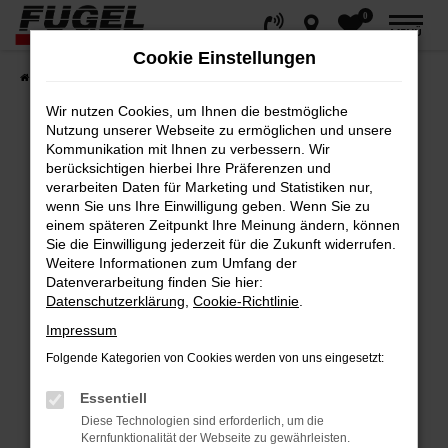
0
Zum
MENÜ
Hauptinhalt
Cookie Einstellungen
springen
Startseite
Fahrzeuge
Gesamtbestand
Wir nutzen Cookies, um Ihnen die bestmögliche
Nutzung unserer Webseite zu ermöglichen und unsere
Kommunikation mit Ihnen zu verbessern. Wir
berücksichtigen hierbei Ihre Präferenzen und
Fehler: Network Error
verarbeiten Daten für Marketing und Statistiken nur,
wenn Sie uns Ihre Einwilligung geben. Wenn Sie zu
Beim Laden ist ein Fehler aufgetreten.
einem späteren Zeitpunkt Ihre Meinung ändern, können
Hier sind ein paar Tipps, die dir helfen können:
Sie die Einwilligung jederzeit für die Zukunft widerrufen.
Weitere Informationen zum Umfang der
Datenverarbeitung finden Sie hier:
Überprüfe deine Firewall und deine
Datenschutzerklärung
,
Cookie-Richtlinie
.
Internetverbindung.
Impressum
Laden andere Webseiten, zum Beispiel
deine Suchmaschine?
Folgende Kategorien von Cookies werden von uns eingesetzt:
Prüfe deine Browsererweiterungen.
Essentiell
Manche Erweiterungen, wie Werbeblocker,
Diese Technologien sind erforderlich, um die
können das Laden bestimmter Seiten
Kernfunktionalität der Webseite zu gewährleisten.