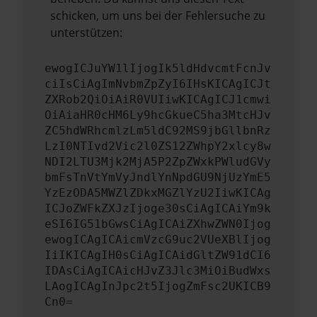
schicken, um uns bei der Fehlersuche zu
unterstützen:
ewogICJuYW1lIjogIk5ldHdvcmtFcnJv
ciIsCiAgImNvbmZpZyI6IHsKICAgICJt
ZXRob2QiOiAiR0VUIiwKICAgICJ1cmwi
OiAiaHR0cHM6Ly9hcGkueC5ha3MtcHJv
ZC5hdWRhcmlzLm5ldC92MS9jbGllbnRz
LzI0NTIvd2Vic2l0ZS12ZWhpY2xlcy8w
NDI2LTU3Mjk2MjA5P2ZpZWxkPWludGVy
bmFsTnVtYmVyJndlYnNpdGU9NjUzYmE5
YzEzODA5MWZlZDkxMGZlYzU2IiwKICAg
ICJoZWFkZXJzIjoge30sCiAgICAiYm9k
eSI6IG51bGwsCiAgICAiZXhwZWN0Ijog
ewogICAgICAicmVzcG9uc2VUeXBlIjog
IiIKICAgIH0sCiAgICAidGltZW91dCI6
IDAsCiAgICAicHJvZ3Jlc3MiOiBudWxs
LAogICAgInJpc2t5IjogZmFsc2UKICB9
Cn0=